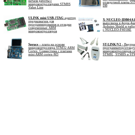
начала работы с
отладочной платы S
микроконтроллерами STM8S
DB
Value Line
ULINK mini USB-JTAG
адаптер
X-NUCLEO-IDB04A
предназначен для
выполнена в форм-фа
программирования и отладки
Arduino Shield и рабо
современных ARM
с NUCLEO-F401RE
микроконтроллеров
Spruce
– плата на основе
ST-LINK/V2
- Внутр
микроконтроллера STM32 ARM
программатор/отладч
Сortex. Совместима с платами
микроконтроллеров с
mini ARM cortex-M3
STM8L, STM8S и ST