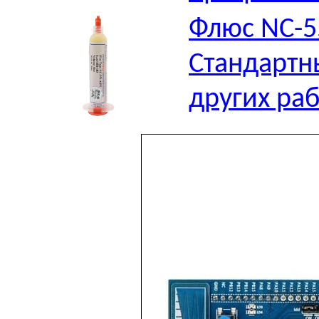
Флюс NC-5
Стандартн
других ра