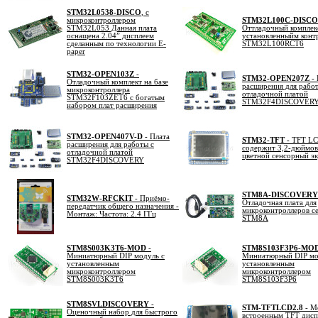
STM32L0538-DISCO
, с
микроконтроллером
STM32L100C-DISCO
STM32L053 Данная плата
Оттладочный комплек
оснащена 2.04” дисплеем
установленныйм конт
сделанным по технологии E-
STM32L100RCT6
paper
STM32-OPEN103Z
-
STM32-OPEN207Z
- 
Отладочный комплект на базе
расширения для работ
микроконтроллера
отладочной платой
STM32F103ZET6 с богатым
STM32F4DISCOVER
набором плат расширения
STM32-OPEN407V-D
- Плата
STM32-TFT -
TFT LC
расширения для работы с
содержит 3,2-дюймо
отладочной платой
цветной сенсорный э
STM32F4DISCOVERY
STM8A-DISCOVERY
STM32W-RFCKIT
- Приёмо-
Отладочная плата для
передатчик общего назначения -
микроконтроллеров с
Монтаж: Частота: 2.4 ГГц
STM8A
STM8S003K3T6-MOD
-
STM8S103F3P6-MO
Миниатюрный DIP модуль с
Миниатюрный DIP мо
установленным
установленным
микроконтроллером
микроконтроллером
STM8S003K3T6
STM8S103F3P6
STM8SVLDISCOVERY
-
STM-TFTLCD2.8
- М
Оценочный набор для быстрого
встроенным TFT дисп