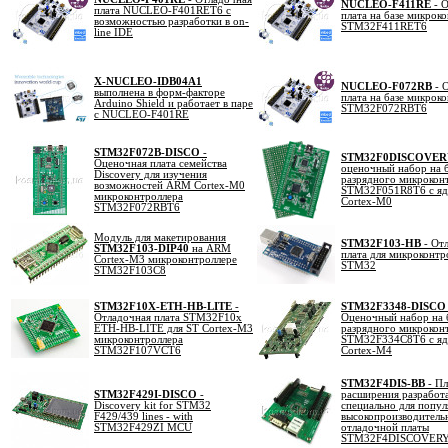
NUCLEO-F411RE
- О
плата NUCLEO-F401RET6 с
плата на базе микрок
возможностью разработки в on-
STM32F411RET6
line IDE
X-NUCLEO-IDB04A1
NUCLEO-F072RB
- 
выполнена в форм-факторе
плата на базе микрок
Arduino Shield и работает в паре
STM32F072RBT6
с NUCLEO-F401RE
STM32F072B-DISCO
-
STM32F0DISCOVER
Оценочная плата семейства
оценочный набор на б
Discovery для изучения
разрядного микрокон
возможностей ARM Cortex-M0
STM32F051R8T6 с я
микроконтроллера
Cortex-M0
STM32F072RBT6
Модуль для макетирования
STM32F103-HB
- От
STM32F103-DIP40
на ARM
плата для микроконтр
Cortex-M3 микроконтроллере
STM32
STM32F103C8
STM32F10X-ETH-HB-LITE
-
STM32F3348-DISCO
Отладочная плата STM32F10x
Оценочный набор на б
ETH-HB-LITE для ST Cortex-M3
разрядного микрокон
микроконтроллера
STM32F334C8T6 с я
STM32F107VCT6
Cortex-M4
STM32F4DIS-BB
- Пл
STM32F429I-DISCO
-
расширения разработ
Discovery kit for STM32
специально для попу
F429/439 lines - with
высокопроизводитель
STM32F429ZI MCU
отладочной платы
STM32F4DISCOVER