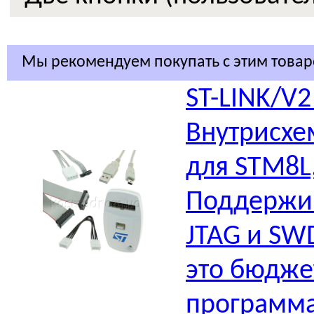
Мы рекомендуем покупать с этим това
ST-LINK/V
Внутрисхе
для STM8L
Поддержи
JTAG и SWD
это бюдже
программа