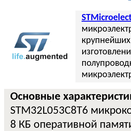
STMicroelect
микроэлектр
крупнейших
изготовлен
полупровод
микроэлект
Основные характеристи
STM32L053C8T6 микрокон
8 КБ оперативной памяти