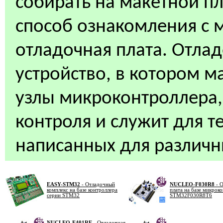
собирать на макетной п
способ ознакомления с 
отладочная плата. Отлад
устройство, в котором 
узлы микроконтроллера,
контроля и служит для 
написанных для различн
EASY-STM32
- Отладочный
NUCLEO-F030R8
- О
комплекс на базе контроллера
плата на базе микрок
серии STM32
STM32F030R8T6
NUCLEO-F401RE
- Отладочная