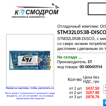
Отладочный комплекс D
STM32L0538-DISC
STM32L0538-DISCO, с ми
со сверх низким потребл
дисплеем сделанным по т
На складе ...
Производитель:
ST
код товара:
00-00045914
Цена без
Кол-во
НДС, грн
от 1 шт
3437,50
Нажми на картинку, чтобы увеличить ее
от 2 шт
3207,90
Фото может отличаться от реального вида
предмета, но это не влияет на основные
от 3 шт
2978,76
характеристики изделия