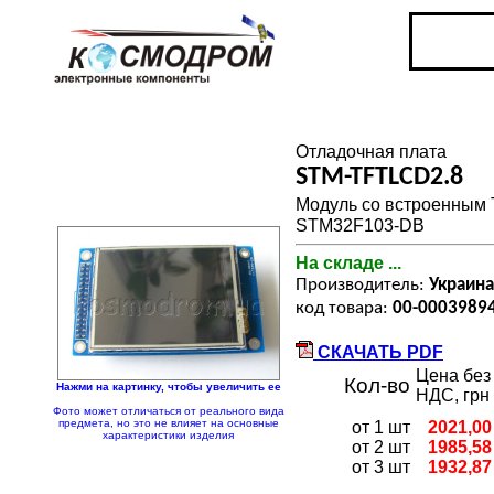
Отладочная плата
STM-TFTLCD2.8
Модуль со встроенным 
STM32F103-DB
На складе ...
Производитель:
Украина
код товара:
00-0003989
СКАЧАТЬ PDF
Цена без
Кол-во
Нажми на картинку, чтобы увеличить ее
НДС, грн
Фото может отличаться от реального вида
предмета, но это не влияет на основные
от 1 шт
2021,00
характеристики изделия
от 2 шт
1985,58
от 3 шт
1932,87