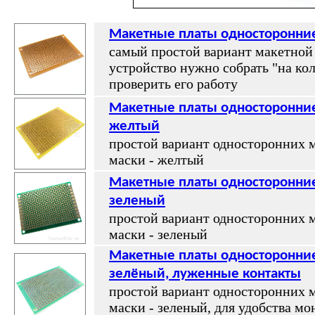
Макетные платы односторонние
самый простой вариант макетной 
устройство нужно собрать "на кол
проверить его работу
Макетные платы односторонние
желтый
простой вариант односторонних м
маски - желтый
Макетные платы односторонние
зеленый
простой вариант односторонних м
маски - зеленый
Макетные платы односторонние
зелёный, луженные контакты
простой вариант односторонних м
маски - зеленый, для удобства м