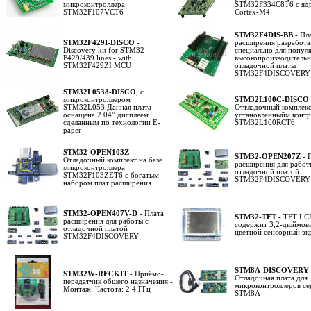
микроконтроллера
STM32F334C8T6 с яд
STM32F107VCT6
Cortex-M4
STM32F4DIS-BB
- Пл
STM32F429I-DISCO
-
расширения разработа
Discovery kit for STM32
специально для попул
F429/439 lines - with
высокопроизводитель
STM32F429ZI MCU
отладочной платы
STM32F4DISCOVERY
STM32L0538-DISCO
, с
микроконтроллером
STM32L100C-DISCO
STM32L053 Данная плата
Оттладочный комплекс
оснащена 2.04” дисплеем
установленныйм конт
сделанным по технологии E-
STM32L100RCT6
paper
STM32-OPEN103Z
-
STM32-OPEN207Z
- 
Отладочный комплект на базе
расширения для работ
микроконтроллера
отладочной платой
STM32F103ZET6 с богатым
STM32F4DISCOVERY
набором плат расширения
STM32-OPEN407V-D
- Плата
STM32-TFT -
TFT LCD
расширения для работы с
содержит 3,2-дюймов
отладочной платой
цветной сенсорный эк
STM32F4DISCOVERY
STM8A-DISCOVERY
STM32W-RFCKIT
- Приёмо-
Отладочная плата для
передатчик общего назначения -
микроконтроллеров се
Монтаж: Частота: 2.4 ГГц
STM8A