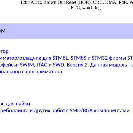
12bit ADC, Brown Out Reset (BOR), CRC, DMA, PdR, P
RTC, watchdog
ом
атор
мматор/отладчик для STM8L, STM8S и STM32 фирмы S
ейсы: SWIM, JTAG и SWD. Версия 2. Данная модель - 
инального программатора.
юс для пайки
реболлинга и других работ с SMD/BGA компонентами.