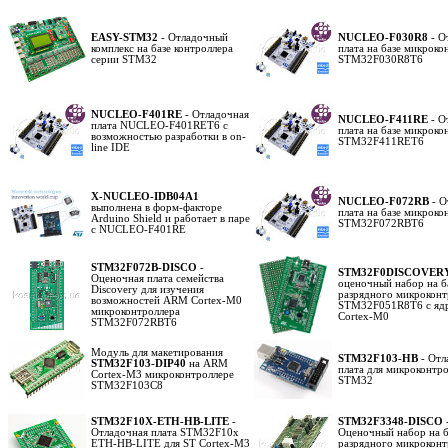
EASY-STM32
- Отладочный
NUCLEO-F030R8
- О
комплекс на базе контроллера
плата на базе микроко
серии STM32
STM32F030R8T6
NUCLEO-F401RE
- Отладочная
NUCLEO-F411RE
- О
плата NUCLEO-F401RET6 с
плата на базе микроко
возможностью разработки в on-
STM32F411RET6
line IDE
X-NUCLEO-IDB04A1
NUCLEO-F072RB
- О
выполнена в форм-факторе
плата на базе микроко
Arduino Shield и работает в паре
STM32F072RBT6
с NUCLEO-F401RE
STM32F072B-DISCO
-
STM32F0DISCOVER
Оценочная плата семейства
оценочный набор на б
Discovery для изучения
разрядного микроконт
возможностей ARM Cortex-M0
STM32F051R8T6 с яд
микроконтроллера
Cortex-M0
STM32F072RBT6
Модуль для макетирования
STM32F103-HB
- Отл
STM32F103-DIP40
на ARM
плата для микроконтр
Cortex-M3 микроконтроллере
STM32
STM32F103C8
STM32F10X-ETH-HB-LITE
-
STM32F3348-DISCO
Отладочная плата STM32F10x
Оценочный набор на б
ETH-HB-LITE для ST Cortex-M3
разрядного микроконт