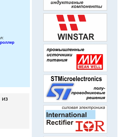
л:
роллер
 из
й