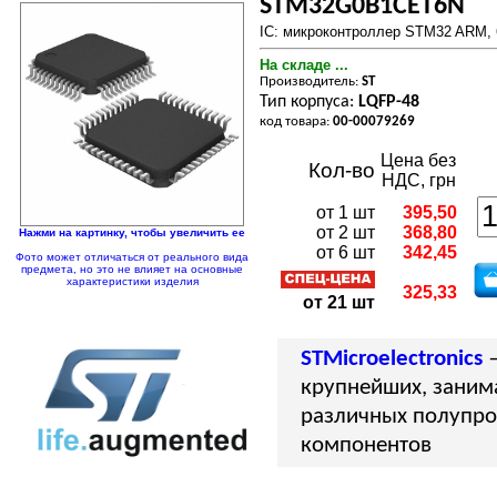
STM32G0B1CET6N
IC: микроконтроллер STM32 ARM, 
На складе ...
Производитель:
ST
Тип корпуса:
LQFP-48
код товара:
00-00079269
Цена без
Кол-во
НДС, грн
от 1 шт
395,50
от 2 шт
368,80
Нажми на картинку, чтобы увеличить ее
от 6 шт
342,45
Фото может отличаться от реального вида
предмета, но это не влияет на основные
характеристики изделия
325,33
от 21 шт
STMicroelectronics
—
крупнейших, заним
различных полупро
компонентов