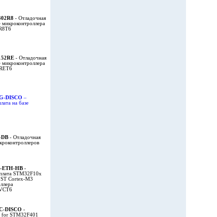
302R8
- Отладочная
е микроконтроллера
R8T6
152RE
- Отладочная
е микроконтроллера
RET6
G-DISCO
–
лата на базе
-DB
- Отладочная
икроконтроллеров
-ETH-HB
-
 плата STM32F10x
 ST Cortex-M3
ллера
VCT6
C-DISCO
-
it for STM32F401