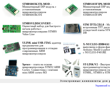
STM8S003K3T6-MOD
-
STM8S103F3P6-MOD
Миниатюрный DIP модуль с
Миниатюрный DIP мод
установленным
установленным
микроконтроллером
микроконтроллером
STM8S003K3T6
STM8S103F3P6
STM8SVLDISCOVERY
-
STM-TFTLCD2.8
- Мо
Оценочный набор для быстрого
встроенным TFT диспл
начала работы с
отладочной платы ST
микроконтроллерами STM8S
DB
Value Line
ULINK mini USB-JTAG
адаптер
X-NUCLEO-IDB04A1
предназначен для
выполнена в форм-фак
программирования и отладки
Arduino Shield и работ
современных ARM
с NUCLEO-F401RE
микроконтроллеров
Spruce
– плата на основе
ST-LINK/V2
- Внутри
микроконтроллера STM32 ARM
программатор/отладчи
Сortex. Совместима с платами
микроконтроллеров се
mini ARM cortex-M3
STM8L, STM8S и ST
Электронные компоненты для р
Украинский х
радиошоп, radioshop, радио, радиодетали, микросхемы, интернет, завод, комплектующие, компоненты, микросхемы жки индикаторы светодиоды семисегментные датчики влажности преобразователи источн