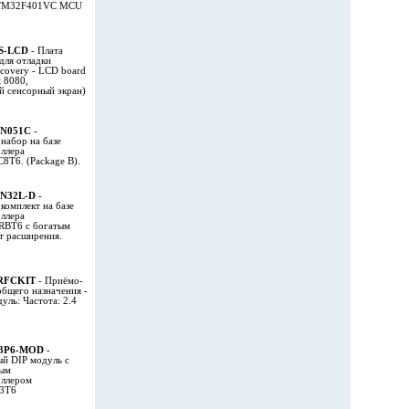
 STM32F401VC MCU
S-LCD
- Плата
для отладки
overy - LCD board
 8080,
й сенсорный экран)
N051C
-
набор на базе
ллера
T6. (Package B).
N32L-D
-
комплект на базе
ллера
BT6 с богатым
т расширения.
RFCKIT
- Приёмо-
общего назначения -
уль: Частота: 2.4
3P6-MOD
-
й DIP модуль с
ным
оллером
3T6