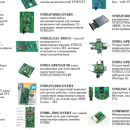
ром
оценки возможностей STM32F3
line - with
ата
STM32F4DISCOVERY
–
STM32F4DI
на
оценочный набор,
расширения 
ярной
предназначенная для оценки
STM32F4Disc
ной
возможностей новейших 32-
(ЖКИ, 16-bit
разрядных микроконтроллеров
резистривны
STM32F4
STM32L152C-DISCO
- способ
-
познакомится с
STM32-OPE
 с
микроконтроллерами STM32L
Отладочный 
роллером
на ядре Cortex-M3, которые
микроконтро
отличаются ультранизким
STM32F051C8
энергопотреблением
STM32-OPE
Плата
STM32-OPEN32F3D
плата
Отладочный 
ы с
расширения для популярной
микроконтро
оценочной платы
STM32L152R
STM32F3DISCOVERY
набором пла
(Package A).
STM32VLDISCOVERY
–
недорогой отладочный комплект
STM32WC-
 плата
для начала работы с популярным
передатчик 
ый TFT
семейством микроконтроллеров
Монтаж: мод
ран
STM32F1x на основе ядра ARM
ГГц
Cortex – M3
STM8S003F
-
STM8L–DISCOVERY
это самый
Миниатюрны
быстрый путь для освоения
установлен
рии
микроконтроллеров линейки
микроконтр
STM8L
STM8S003K