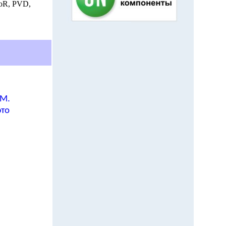
oR, PVD,
TM.
это