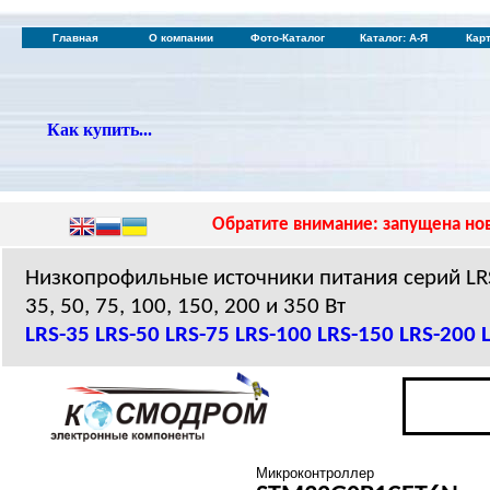
Главная
О компании
Фото-Каталог
Каталог: А-Я
Кар
Как купить...
Обратите внимание: запущена нов
Низкопрофильные источники питания серий L
35, 50, 75, 100, 150, 200 и 350 Вт
LRS-35
LRS-50
LRS-75
LRS-100
LRS-150
LRS-200
Микроконтроллер