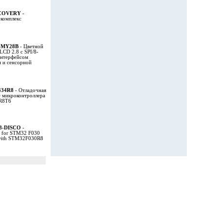
SCOVERY
-
комплекс
-MY28B
- Цветной
LCD 2.8 с SPI/8-
интерфейсом
 и сенсорной
334R8
- Отладочная
е микроконтроллера
R8T6
8-DISCO
-
t for STM32 F030
- with STM32F030R8
 товары, почтой, товары почтой, каталог, магазин, Internet shop, база данных, инструменты, компоненты, украина, харьков, фирма Космодром kosmodrom поставщики электронных компонентов дюралайт