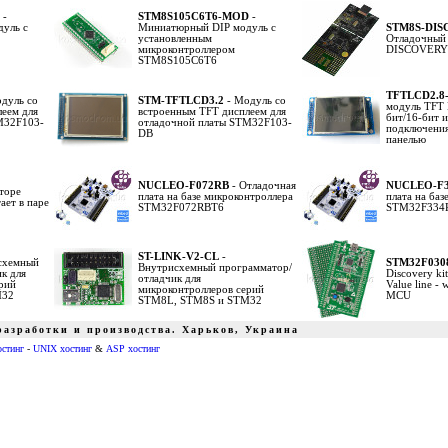
-
STM8S105C6T6-MOD
-
уль с
Миниатюрный DIP модуль с
STM8S-DI
установленным
Отладочный 
микроконтроллером
DISCOVERY
STM8S105C6T6
TFTLCD2.8
дуль со
STM-TFTLCD3.2
- Модуль со
модуль TFT 
еем для
встроенным TFT дисплеем для
бит/16-бит 
M32F103-
отладочной платы STM32F103-
подключения
DB
панелью
NUCLEO-F072RB
- Отладочная
NUCLEO-F
торе
плата на базе микроконтроллера
плата на баз
ает в паре
STM32F072RBT6
STM32F334
ST-LINK-V2-CL
-
схемный
STM32F030
Внутрисхемный программатор/
к для
Discovery ki
отладчик для
рий
Value line 
микроконтроллеров серий
M32
MCU
STM8L, STM8S и STM32
азработки и производства. Харьков, Украина
остинг
-
UNIX хостинг
&
ASP хостинг
ики питания тиристор симистор драйвер транзистор, диод, книга, приложение, аудио, видео, аппаратура, ремонт, антенны, почта, заказ, магазин, интернет - магазин, товары-почтой, почтовые услуги,
edison opto светодиодное освещение Интернет-магазин радиодеталей г.Харьков CREE ATMEL ANALOG DEVICES АЦП ЦАП