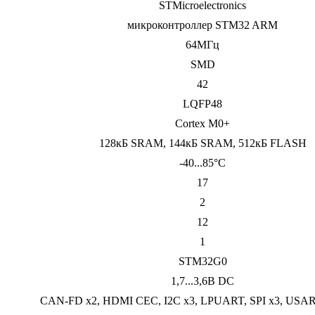
STMicroelectronics
микроконтроллер STM32 ARM
64МГц
SMD
42
LQFP48
Cortex M0+
128кБ SRAM, 144кБ SRAM, 512кБ FLASH
-40...85°C
17
2
12
1
STM32G0
1,7...3,6В DC
CAN-FD x2, HDMI CEC, I2C x3, LPUART, SPI x3, USAR