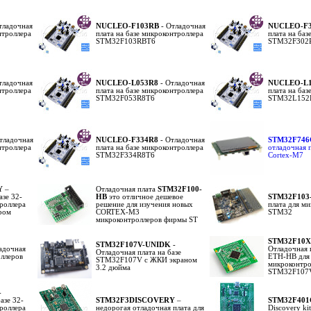
тладочная
NUCLEO-F103RB
- Отладочная
NUCLEO-F
нтроллера
плата на базе микроконтроллера
плата на баз
STM32F103RBT6
STM32F302
тладочная
NUCLEO-L053R8
- Отладочная
NUCLEO-L
нтроллера
плата на базе микроконтроллера
плата на баз
STM32F053R8T6
STM32L152
тладочная
NUCLEO-F334R8
- Отладочная
STM32F746
нтроллера
плата на базе микроконтроллера
отладочная п
STM32F334R8T6
Cortex-M7
Y
–
Отладочная плата
STM32F100-
азе 32-
HB
это отличное дешевое
STM32F103
роллера
решение для изучения новых
плата для м
ром
CORTEX-M3
STM32
микроконтроллеров фирмы ST
STM32F10X
STM32F107V-UNIDK
-
адочная
Отладочная
Отладочная плата на базе
оллеров
ETH-HB для
STM32F107V с ЖКИ экраном
микроконтро
3.2 дюйма
STM32F107
-
азе 32-
STM32F3DISCOVERY
–
STM32F401
роллера
недорогая отладочная плата для
Discovery k