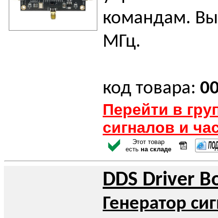
командам. Вы
МГц.
код товара:
0
Перейти в гру
сигналов и ча
Этот товар
есть
на складе
DDS Driver B
Генератор си