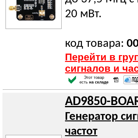
20 мВт.
код товара:
0
Перейти в гру
сигналов и ча
Этот товар
есть
на складе
AD9850-BOA
Генератор си
частот