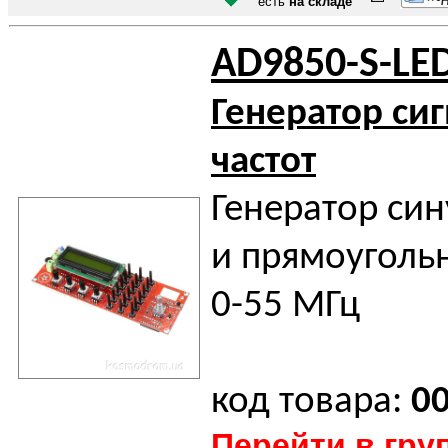
есть
на складе
AD9850-S-LE
Генератор си
частот
Генератор си
и прямоуголь
0-55 МГц
код товара:
0
Перейти в гру