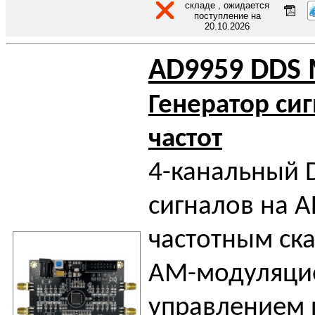
складе , ожидается
поступление на
20.10.2026
AD9959 DDS 
Генератор си
частот
4-канальный 
сигналов на A
частотным ск
AM-модуляци
управлением 