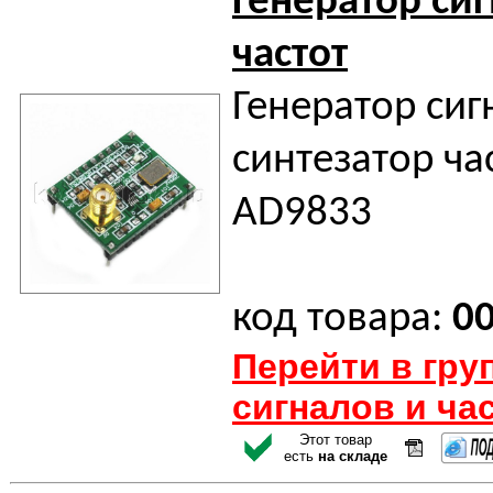
Генератор си
частот
Генератор сиг
синтезатор ча
AD9833
код товара:
0
Перейти в гру
сигналов и ча
Этот товар
есть
на складе