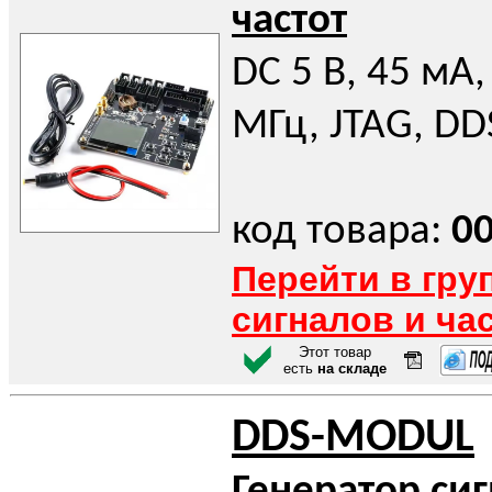
частот
DC 5 В, 45 мА,
МГц, JTAG, DDS
код товара:
0
Перейти в гру
сигналов и ча
Этот товар
есть
на складе
DDS-MODUL