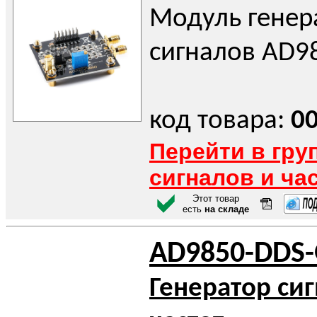
Модуль генер
сигналов AD9
код товара:
0
Перейти в гру
сигналов и ча
Этот товар
есть
на складе
AD9850-DDS
Генератор си