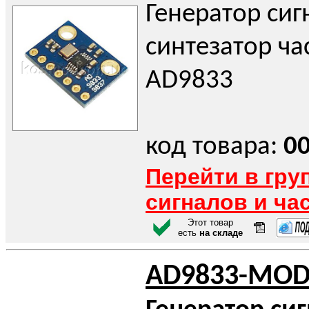
Генератор сиг
синтезатор ча
AD9833
код товара:
0
Перейти в гру
сигналов и ча
Этот товар
есть
на складе
AD9833-MOD