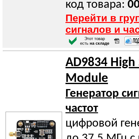
код товара:
0
Перейти в гру
сигналов и ча
Этот товар
есть
на складе
AD9834 High
Module
Генератор си
частот
цифровой ген
до 37,5 МГц с