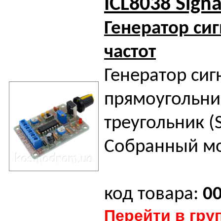
ICL8038 Sign
Генератор си
частот
Генератор сиг
прямоугольни
треугольник (
Собранный м
код товара:
0
Перейти в гру