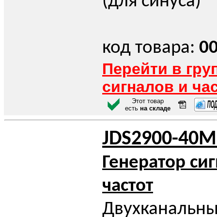
(для синуса)
код товара:
0
Перейти в гру
сигналов и ча
Этот товар
есть
на складе
JDS2900-40M
Генератор си
частот
Двухканальн