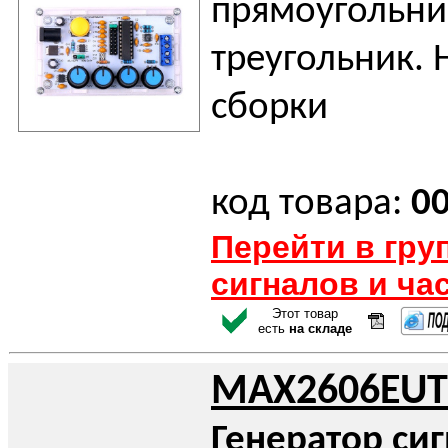
прямоугольни
треугольник. 
сборки
код товара:
0
Перейти в гру
сигналов и ча
Этот товар
есть
на складе
MAX2606EUT
Генератор си