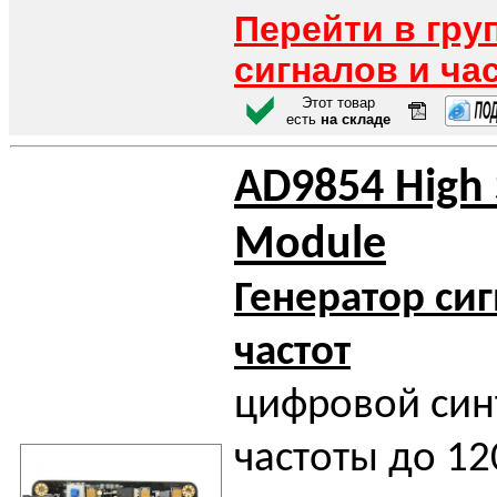
Перейти в гру
сигналов и ча
Этот товар
есть
на складе
AD9854 High
Module
Генератор си
частот
цифровой син
частоты до 12