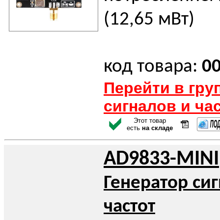
(12,65 мВт)
код товара:
0
Перейти в гру
сигналов и ча
Этот товар
есть
на складе
AD9833-MINI
Генератор си
частот