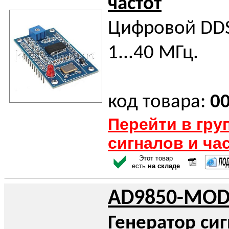
частот
Цифровой DDS
1...40 МГц.
код товара:
0
Перейти в гру
сигналов и ча
Этот товар
есть
на складе
AD9850-MOD
Генератор си