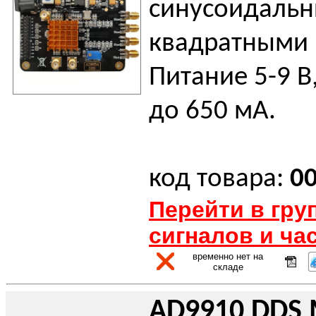
синусоидаль
квадратными 
Питание 5-9 В
до 650 мА.
код товара:
0
Перейти в гру
сигналов и ча
временно нет на
складе
AD9910 DDS 