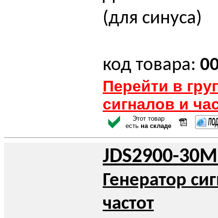
(для синуса)
код товара:
0
Перейти в гру
сигналов и ча
Этот товар
есть
на складе
JDS2900-30M
Генератор си
частот