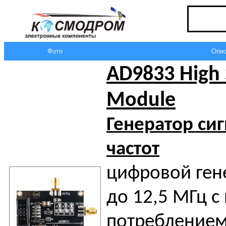
Фото
Опис
AD9833 High
Module
Генератор си
частот
цифровой ген
до 12,5 МГц с
потреблением