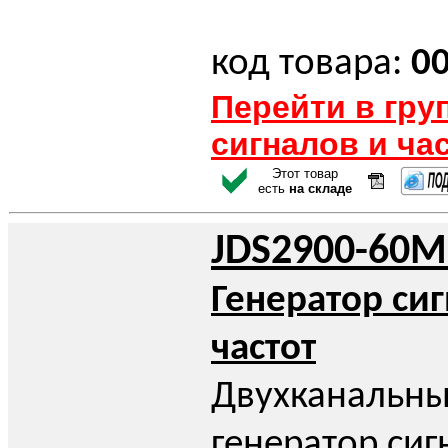
код товара:
0
Перейти в гру
сигналов и ча
Этот товар
есть
на складе
JDS2900-60M
Генератор си
частот
Двухканальн
генератор сиг