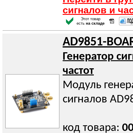
сигналов и ча
Этот товар
есть
на складе
AD9851-BOA
Генератор си
частот
Модуль генер
сигналов AD9
код товара:
0