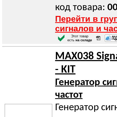
код товара:
0
Перейти в гру
сигналов и ча
Этот товар
есть
на складе
MAX038 Signa
- KIT
Генератор си
частот
Генератор сиг