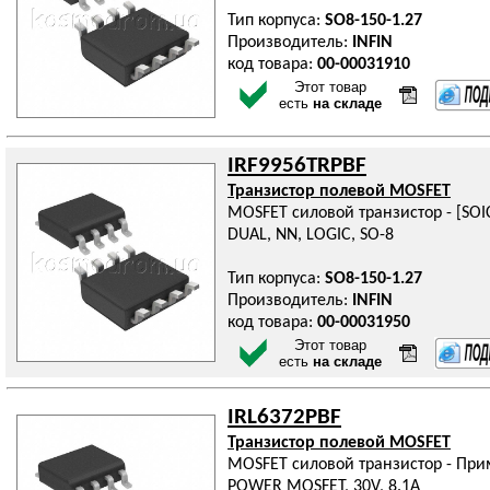
Тип корпуса:
SO8-150-1.27
Производитель:
INFIN
код товара:
00-00031910
Этот товар
есть
на складе
IRF9956TRPBF
Транзистор полевой MOSFET
MOSFET силовой транзистор - [SOI
DUAL, NN, LOGIC, SO-8
Тип корпуса:
SO8-150-1.27
Производитель:
INFIN
код товара:
00-00031950
Этот товар
есть
на складе
IRL6372PBF
Транзистор полевой MOSFET
MOSFET силовой транзистор - При
POWER MOSFET, 30V, 8.1A