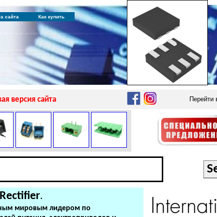
та сайта
Как купить
ая версия сайта
Перейти
Rectifier
.
нанным мировым лидером по