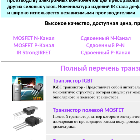
производству электронных компонентов для преобразоват
других силовых узлов. Номенклатура изделий IR стала де-
и широко используется независимыми производителями.
Высокое качество, доступная цена, п
MOSFET N-Канал
Сдвоенный N-Канал
MOSFET P-Канал
Сдвоенный P-N
IR StrongIRFET
Сдвоенный P-Канал
Полный перечень транз
Транзистор IGBT
IGBT транзистор - Представляет собой интегра
монолитную структуру, которая симулирует ко
биполярного и полевого транзистора.
Транзистор полевой MOSFET
Полевой транзистор, затвор которого электричес
изолирован от проводящего канала полупроводн
диэлектрика.