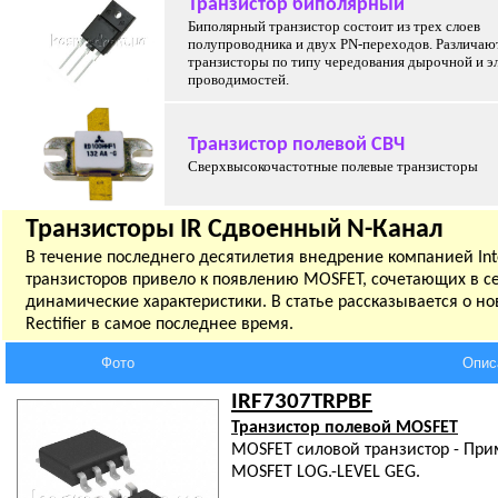
Транзистор биполярный
Биполярный транзистор состоит из трех слоев
полупроводника и двух PN-переходов. Различаю
транзисторы по типу чередования дырочной и э
проводимостей.
Транзистор полевой СВЧ
Сверхвысокочастотные полевые транзисторы
Транзисторы IR Сдвоенный N-Канал
В течение последнего десятилетия внедрение компанией Inter
транзисторов привело к появлению MOSFET, сочетающих в се
динамические характеристики. В статье рассказывается о н
Rectifier в самое последнее время.
Фото
Опис
IRF7307TRPBF
Транзистор полевой MOSFET
MOSFET силовой транзистор - При
MOSFET LOG.-LEVEL GEG.