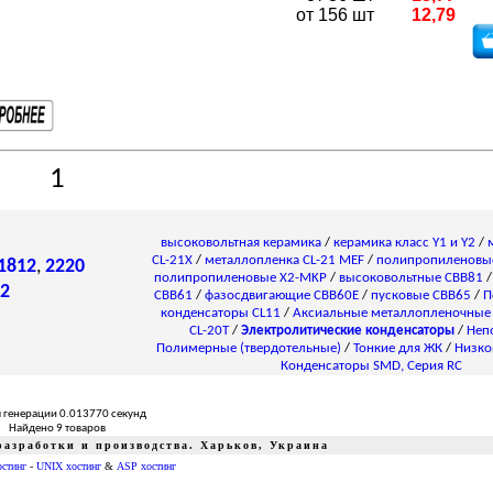
от 156 шт
12,79
1
высоковольтная керамика
/
керамика класс Y1 и Y2
/
CL-21X
/
металлопленка CL-21 MEF
/
полипропиленовы
1812
,
2220
полипропиленовые X2-MKP
/
высоковольтные CBB81
2
CBB61
/
фазосдвигающие CBB60E
/
пусковые CBB65
/
П
конденсаторы СL11
/
Аксиальные металлопленочные
CL-20T
/
Электролитические конденсаторы
/
Неп
Полимерные (твердотельные)
/
Тонкие для ЖК
/
Низко
Конденсаторы SMD, Серия RC
 генерации 0.013770 секунд
Найдено 9 товаров
азработки и производства. Харьков, Украина
остинг
-
UNIX хостинг
&
ASP хостинг
ики питания тиристор симистор драйвер транзистор, диод, книга, приложение, аудио, видео, аппаратура, ремонт, антенны, почта, заказ, магазин, интернет - магазин, товары-почтой, почтовые услуги,
edison opto светодиодное освещение Интернет-магазин радиодеталей г.Харьков CREE ATMEL ANALOG DEVICES АЦП ЦАП