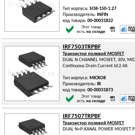
Тип корпуса:
SO8-150-1.27
Производитель:
INFIN
код товара:
00-00031822
Этот товар
есть
на складе
IRF7503TRPBF
Транзистор полевой MOSFET
DUAL N CHANNEL MOSFET, 30V, MICRO
Continuous Drain Current Id:2.4A
Тип корпуса:
MICRO8
Производитель:
IR
код товара:
00-00031873
Этот товар
есть
на складе
IRF7507TRPBF
Транзистор полевой MOSFET
DUAL N+P-KANAL POWER MOSFET P