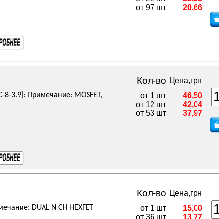
от 97 шт
20,66
Кол-во
Цена,грн
C-8-3.9]: Примечание: MOSFET,
от 1 шт
46,50
от 12 шт
42,04
от 53 шт
37,97
Кол-во
Цена,грн
мечание: DUAL N CH HEXFET
от 1 шт
15,00
от 36 шт
13,77