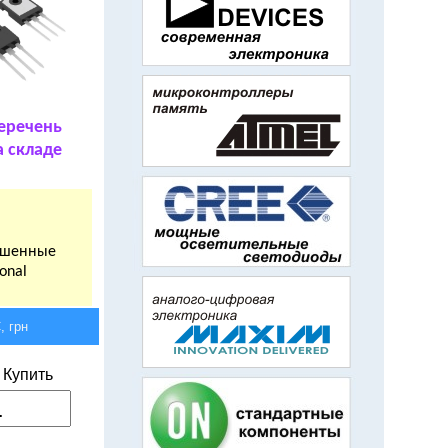
еречень
а складе
учшенные
onal
 грн
Купить