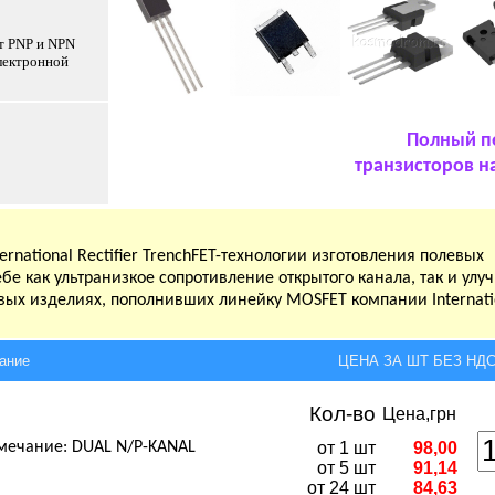
т PNP и NPN
лектронной
Полный п
транзисторов н
national Rectifier TrenchFET-технологии изготовления полевых
бе как ультранизкое сопротивление открытого канала, так и ул
овых изделиях, пополнивших линейку MOSFET компании Internati
ание
ЦЕНА ЗА ШТ БЕЗ НДС,
Кол-во
Цена,грн
мечание: DUAL N/P-KANAL
от 1 шт
98,00
от 5 шт
91,14
от 24 шт
84,63