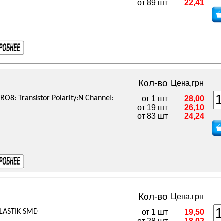
от 89 шт
22,41
Кол-во
Цена,грн
8: Transistor Polarity:N Channel:
от 1 шт
28,00
от 19 шт
26,10
от 83 шт
24,24
Кол-во
Цена,грн
LASTIK SMD
от 1 шт
19,50
от 28 шт
18,02