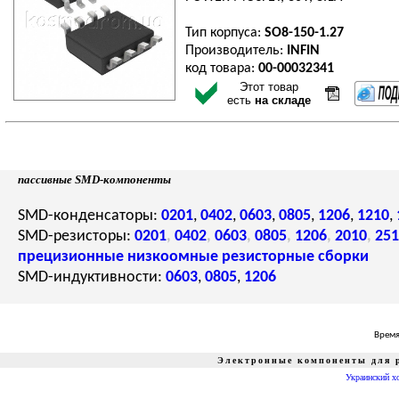
Тип корпуса:
SO8-150-1.27
Производитель:
INFIN
код товара:
00-00032341
Этот товар
есть
на складе
пассивные SMD-компоненты
SMD-конденсаторы:
0201
,
0402
,
0603
,
0805
,
1206
,
1210
,
SMD-резисторы:
0201
,
0402
,
0603
,
0805
,
1206
,
2010
,
251
прецизионные
низкоомные
резисторные сборки
SMD-индуктивности:
0603
,
0805
,
1206
Время
Электронные компоненты для р
Украинский х
радиошоп, radioshop, радио, радиодетали, микросхемы, интернет, завод, комплектующие, компоненты, микросхемы жки индикаторы светодиоды семисегментные датчики влажности преобразователи источн