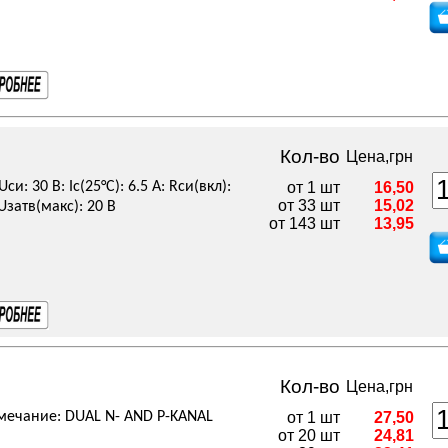
Кол-во
Цена,грн
и: 30 В: Iс(25°C): 6.5 А: Rси(вкл):
от 1 шт
16,50
от 33 шт
15,02
Uзатв(макс): 20 В
от 143 шт
13,95
Кол-во
Цена,грн
мечание: DUAL N- AND P-KANAL
от 1 шт
27,50
от 20 шт
24,81