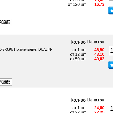
от 120 шт
16,73
Кол-во
Цена,грн
C-8-3.9]: Примечание: DUAL N-
от 1 шт
46,50
от 12 шт
43,10
от 50 шт
40,02
Кол-во
Цена,грн
от 1 шт
24,00
от 22 шт
22,25