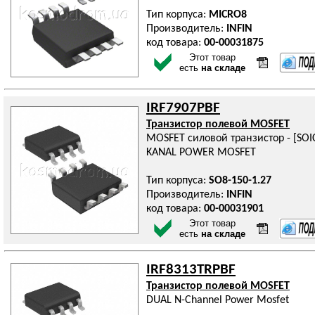
Тип корпуса:
MICRO8
Производитель:
INFIN
код товара:
00-00031875
Этот товар
есть
на складе
IRF7907PBF
Транзистор полевой MOSFET
MOSFET силовой транзистор - [SOI
KANAL POWER MOSFET
Тип корпуса:
SO8-150-1.27
Производитель:
INFIN
код товара:
00-00031901
Этот товар
есть
на складе
IRF8313TRPBF
Транзистор полевой MOSFET
DUAL N-Channel Power Mosfet