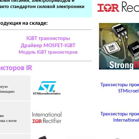
елей питания, электроприводов и
факто стандартом силовой электроники
родукция на складе:
IGBT транзисторы
Драйвер MOSFET-IGBT
Модуль IGBT транзисторов
исторов
IR
Транзисторы прои
льную
STMicroel
мбинацию
Транзисторы прои
ки
International
ика слоем