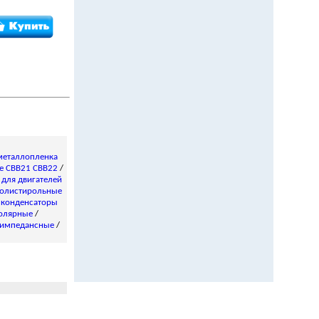
металлопленка
е CBB21 CBB22
/
/
для двигателей
олистирольные
 конденсаторы
олярные
/
импедансные
/
 товары, почтой, товары почтой, каталог, магазин, Internet shop, база данных, инструменты, компоненты, украина, харьков, фирма Космодром kosmodrom поставщики электронных компонентов дюралайт