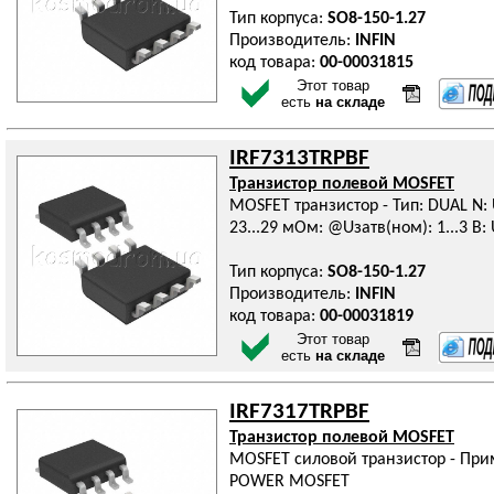
Тип корпуса:
SO8-150-1.27
Производитель:
INFIN
код товара:
00-00031815
Этот товар
есть
на складе
IRF7313TRPBF
Транзистор полевой MOSFET
MOSFET транзистор - Тип: DUAL N: Uс
23...29 мОм: @Uзатв(ном): 1...3 В: 
Тип корпуса:
SO8-150-1.27
Производитель:
INFIN
код товара:
00-00031819
Этот товар
есть
на складе
IRF7317TRPBF
Транзистор полевой MOSFET
MOSFET силовой транзистор - При
POWER MOSFET