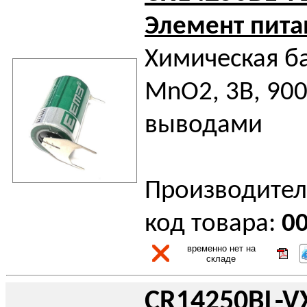
Элемент пита
Химическая ба
MnO2, 3В, 900
выводами
Производител
код товара:
0
временно нет на
складе
CR14250BL-V