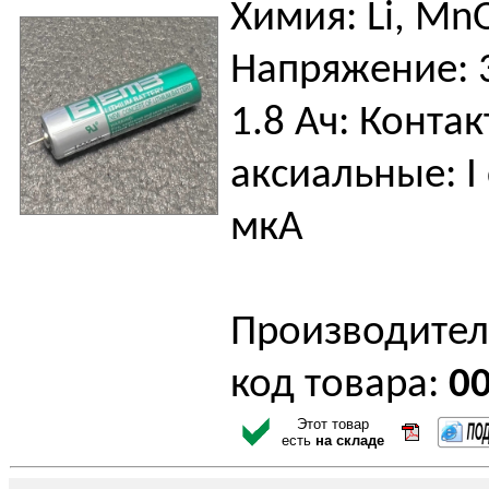
Химия: Li, Mn
Напряжение: 3
1.8 Ач: Контак
аксиальные: I 
мкА
Производител
код товара:
0
Этот товар
есть
на складе