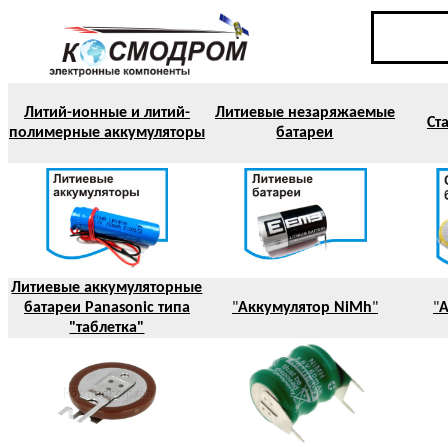
Литий-ионные и литий-
Литиевые незаряжаемые
Ст
полимерные аккумуляторы
батареи
Литиевые аккумуляторные
батареи Panasonic типа
"
Аккумулятор NiMh
"
"
А
"таблетка"