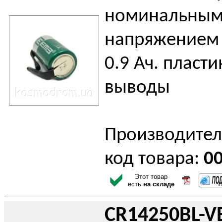
номинальны
напряжением 
0.9 Ач. пласт
выводы
Производител
код товара:
0
Этот товар
есть
на складе
CR14250BL-V