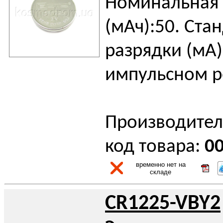
Номинальная 
(мАч):50. Ста
разрядки (мА):
импульсном р
Производител
код товара:
0
временно нет на
складе
CR1225-VBY2