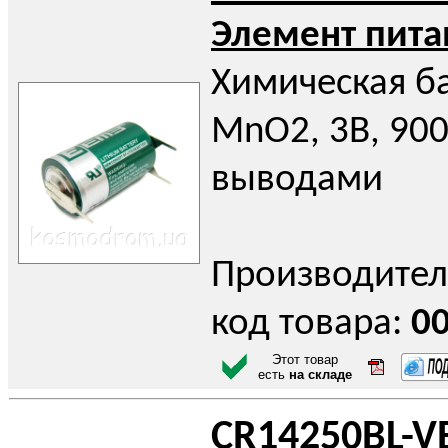
Элемент пита
Химическая ба
MnO2, 3В, 900
выводами
Производител
код товара:
0
Этот товар
есть
на складе
CR14250BL-V