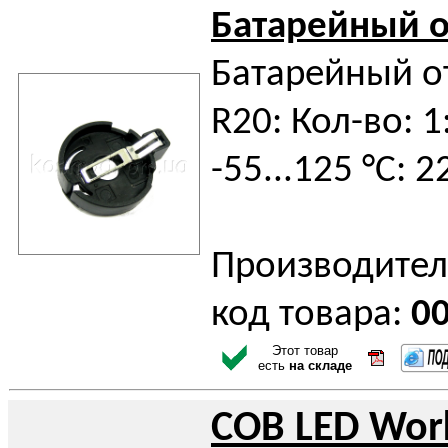
Батарейный о
Батарейный от
R20: Кол-во: 1
-55...125 °C: 
Производител
код товара:
0
Этот товар
есть
на складе
COB LED Work