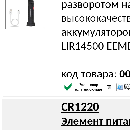
разворотом на
высококачес
аккумулятором
LIR14500 EEM
код товара:
0
Этот товар
есть
на складе
CR1220
Элемент пита