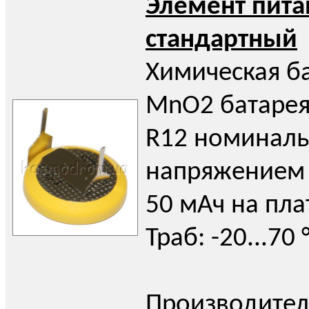
Элемент пита
стандартный
Химическая бат
MnO2 батарея
R12 номинал
напряжением 
50 мАч на пл
Траб: -20...70 
Производител