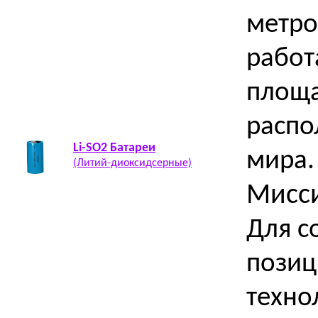
метро
работ
площа
распо
Li-SO2 Батареи
мира.
(Литий-диоксидсерные)
Мисс
Для с
позиц
техно