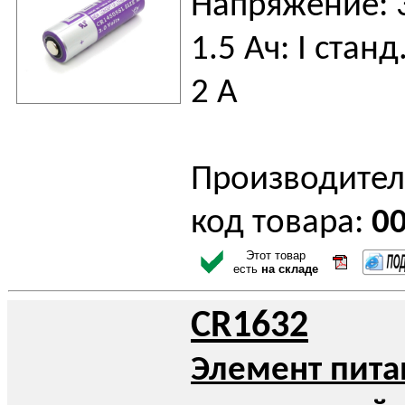
Напряжение: 3
1.5 Ач: I станд.
2 А
Производител
код товара:
0
Этот товар
есть
на складе
CR1632
Элемент пита