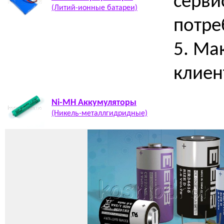
серви
(Литий-ионные батареи)
потре
5. Ма
клиен
Ni-MH Аккумуляторы
(Никель-металлгидридные)