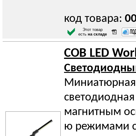
код товара:
0
Этот товар
есть
на складе
COB LED Work
Светодиодны
Миниатюрная
светодиодная
магнитным ос
ю режимами с