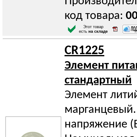
Производител
код товара:
0
Этот товар
есть
на складе
CR1225
Элемент пита
стандартный
Элемент лити
марганцевый.
напряжение (В)