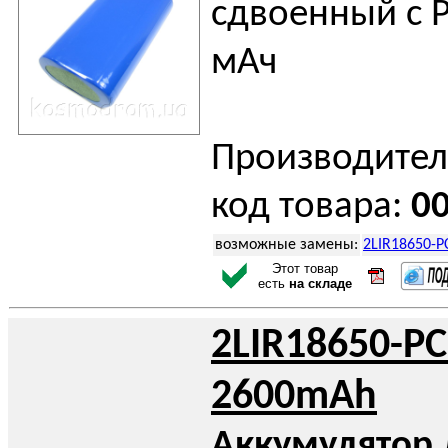
сдвоенный с 
мАч
Производител
код товара:
0
возможные замены:
2LIR18650-
Этот товар
есть
на складе
2LIR18650-P
2600mAh
Аккумулятор