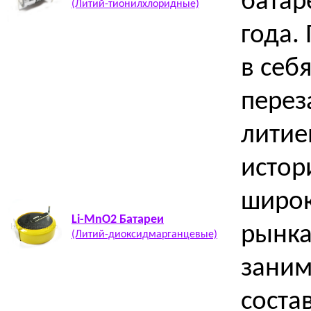
батар
(Литий-тионилхлоридные)
года.
в себ
перез
литие
истор
широк
Li-MnO2 Батареи
рынка
(Литий-диоксидмарганцевые)
заним
соста