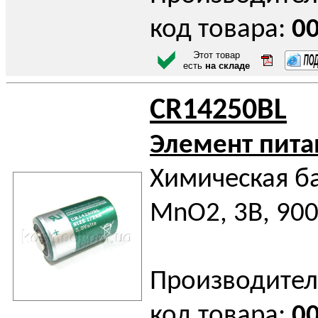
код товара:
0
Этот товар
есть
на складе
CR14250BL
Элемент пита
Химическая ба
MnO2, 3В, 90
Производител
код товара:
0