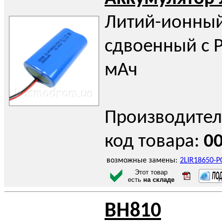
Литий-ионный
сдвоенный с Р
мАч
Производител
код товара:
0
возможные замены:
2LIR18650-
Этот товар
есть
на складе
BH810