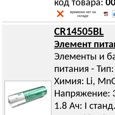
код товара:
0
временно нет на
складе
CR14505BL
Элемент пита
Элементы и б
питания - Тип:
Химия: Li, Mn
Напряжение: 3
1.8 Ач: I станд