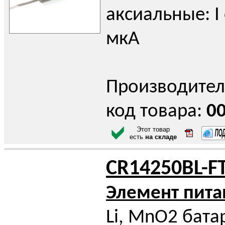
аксиальные: I 
мкА
Производител
код товара:
0
Этот товар
есть
на складе
CR14250BL-F
Элемент пита
Li, MnO2 бата