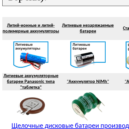
Литий-ионные и литий-
Литиевые незаряжаемые
Ст
полимерные аккумуляторы
батареи
Литиевые аккумуляторные
батареи Panasonic типа
"
Аккумулятор NiMh
"
"
А
"таблетка"
Щелочные дисковые батареи производст