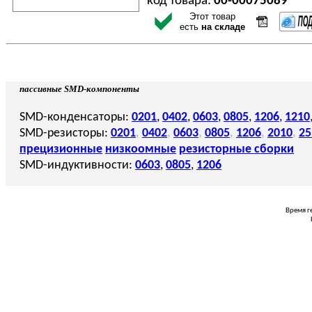
код товара:
00-00075089
Этот товар
есть
на складе
пассивные SMD-компоненты
SMD-конденсаторы:
0201
,
0402
,
0603
,
0805
,
1206
,
1210
SMD-резисторы:
0201
,
0402
,
0603
,
0805
,
1206
,
2010
,
25
прецизионные
низкоомные
резисторные сборки
SMD-индуктивности:
0603
,
0805
,
1206
Время г