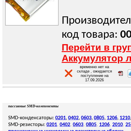
Производител
код товара:
0
Перейти в гру
Аккумулятор 
временно нет на
складе , ожидается
поступление на
17.09.2026
пассивные SMD-компоненты
SMD-конденсаторы:
0201
,
0402
,
0603
,
0805
,
1206
,
1210
SMD-резисторы:
0201
,
0402
,
0603
,
0805
,
1206
,
2010
,
25