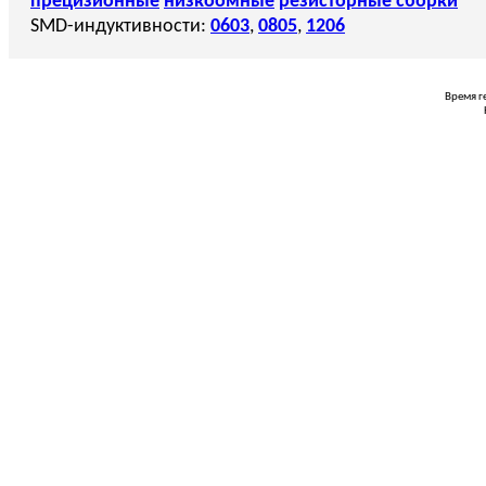
прецизионные
низкоомные
резисторные сборки
SMD-индуктивности:
0603
,
0805
,
1206
Время г