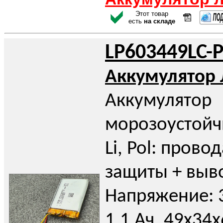
Этот товар
есть
на складе
LP603449LC-
Аккумулятор
Аккумулятор
морозоустойч
Li, Pol: прово
защиты + выв
Напряжение: 3
1.1 Ач. 49x34x