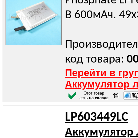
Phosphate Li-F
В 600мАч. 49
Производител
код товара:
0
Перейти в гру
Аккумулятор 
Этот товар
есть
на складе
LP603449LC
Аккумулятор