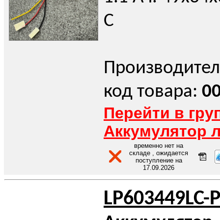
С
Производител
код товара:
0
Перейти в гру
Аккумулятор 
временно нет на
складе , ожидается
поступление на
17.09.2026
LP603449LC-