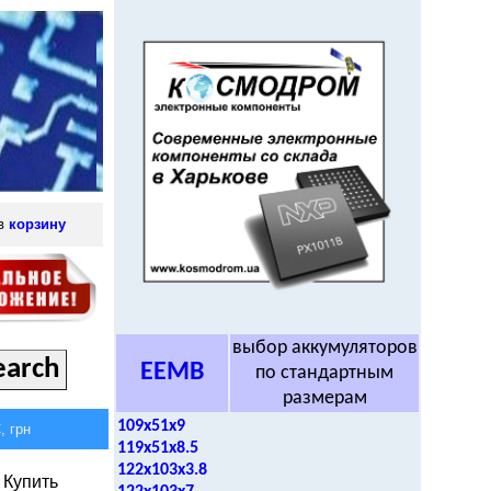
 в
корзину
выбор аккумуляторов
EEMB
по стандартным
размерам
109x51x9
 грн
119x51x8.5
122x103x3.8
Купить