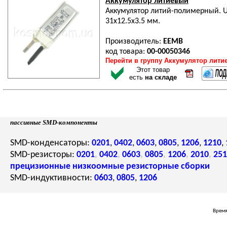
Аккумулятор литиевый
Аккумулятор литий-полимерный. Uн
31x12.5x3.5 мм.
Производитель:
EEMB
код товара:
00-00050346
Перейти в группу Аккумулятор лити
Этот товар
есть
на складе
пассивные SMD-компоненты
SMD-конденсаторы:
0201
,
0402
,
0603
,
0805
,
1206
,
1210
,
SMD-резисторы:
0201
,
0402
,
0603
,
0805
,
1206
,
2010
,
251
прецизионные
низкоомные
резисторные сборки
SMD-индуктивности:
0603
,
0805
,
1206
Время