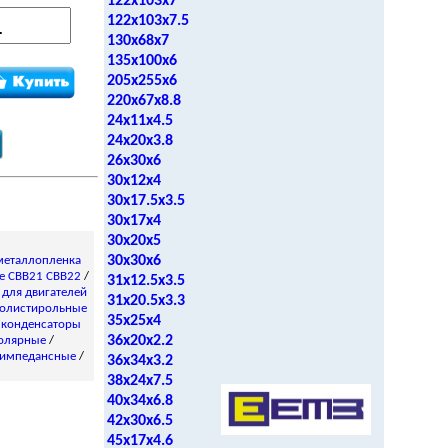
122x103x7
122x103x7.5
130x68x7
135x100x6
205x255x6
220x67x8.8
24x11x4.5
24x20x3.8
26x30x6
30x12x4
30x17.5x3.5
30x17x4
30x20x5
30x30x6
металлопленка
е CBB21 CBB22
/
31x12.5x3.5
/
для двигателей
31x20.5x3.3
олистирольные
35x25x4
 конденсаторы
36x20x2.2
олярные
/
импедансные
/
36x34x3.2
38x24x7.5
40x34x6.8
42x30x6.5
45x17x4.6