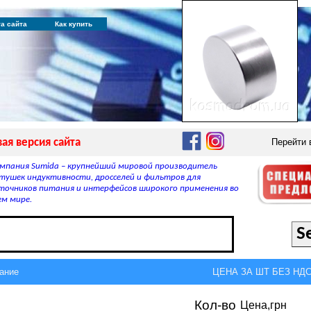
та сайта
Как купить
ая версия сайта
Перейти
мпания Sumida – крупнейший мировой производитель
тушек индуктивности, дросселей и фильтров для
точников питания и интерфейсов широкого применения во
ем мире.
ание
ЦЕНА ЗА ШТ БЕЗ НДС,
Кол-во
Цена,грн