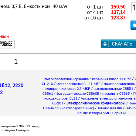
ом. 3,7 В. Емкость ном. 40 мАч.
от 1 шт
150,50
от 4 шт
137,14
от 16 шт
123,87
евый
1
высоковольтная керамика
/
керамика класс Y1 и Y2
/
CL-21X
/
металлопленка CL-21 MEF
/
полипропиленовы
1812
,
2220
полипропиленовые X2-MKP
/
высоковольтные CBB81
2
CBB61
/
фазосдвигающие CBB60E
/
пусковые CBB65
/
П
конденсаторы СL11
/
Аксиальные металлопленочные
CL-20T
/
Электролитические конденсаторы
/
Неп
Полимерные (твердотельные)
/
Тонкие для ЖК
/
Низко
Конденсаторы SMD, Серия RC
 генерации 2.387529 секунд
Найдено 1 товаров