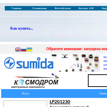
Главная
О компании
Фото-Каталог
Каталог: А-Я
Кар
Как купить...
Обратите внимание: запущена нов
Ко
ка
ис
вс
Фото
Опис
LP201230