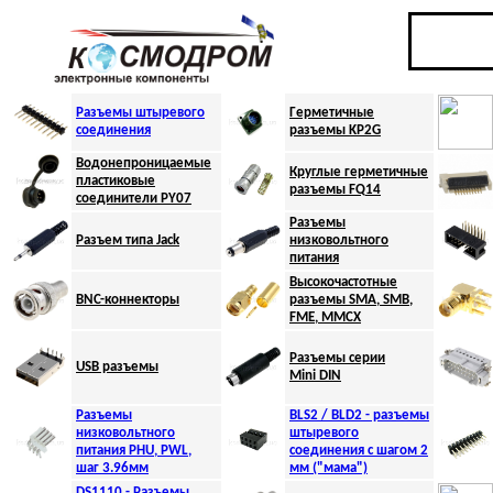
Разъемы штыревого
Г
ерметичные
соединения
разъемы KP2G
Водонепроницаемые
Круглые герметичные
пластиковые
разъемы FQ
14
соединители PY07
Разъемы
Разъем типа
Jack
низковольтного
питания
Высокочастотные
BNC-коннекторы
разъемы SMA, SMB,
FME, MMCX
Разъемы серии
USB разъемы
Mini DIN
Разъемы
BLS2 / BLD2 - разъемы
низковольтного
штыревого
питания PНU, PWL,
соединения с шагом 2
шаг 3.96мм
мм ("мама")
DS1110 - Разъемы