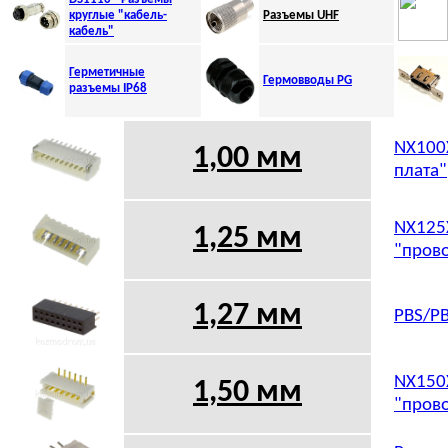
круглые "кабель-
Разъемы UHF
кабель"
Герметичные
Гермовводы PG
разъемы IP68
NX100X
1,00 мм
плата"
NX125X
1,25 мм
"прово
1,27 мм
PBS/PB
NX150X
1,50 мм
"прово