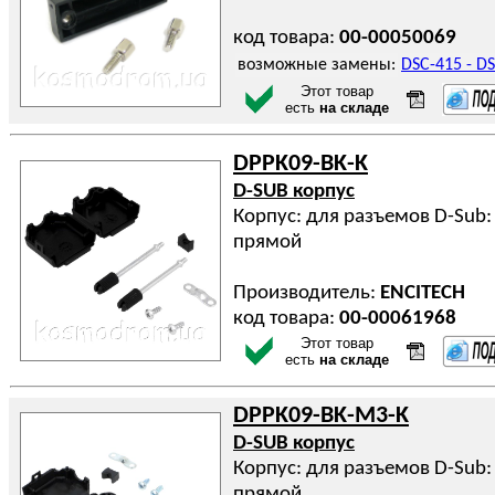
код товара:
00-00050069
возможные замены:
DSC-415 -
DS
Этот товар
есть
на складе
DPPK09-BK-K
D-SUB корпус
Корпус: для разъемов D-Sub: 
прямой
Производитель:
ENCITECH
код товара:
00-00061968
Этот товар
есть
на складе
DPPK09-BK-M3-K
D-SUB корпус
Корпус: для разъемов D-Sub: 
прямой