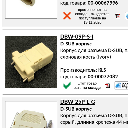
код товара:
00-00067996
временно нет на
складе , ожидается
поступление на
19.11.2026
DBW-09P-S-I
D-SUB корпус
Корпус для разъема D-SUB, п
слоновая кость (Ivory)
Производитель:
KLS
код товара:
00-00077082
Этот товар
есть
на складе
DBW-25P-L-G
D-SUB корпус
Корпус для разъема D-SUB, п
серый, длинна крепежа 44 м