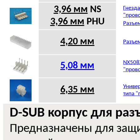
3,96 мм
NS
Гнезда
"прово
3,96 мм
PHU
Разъем
4,20 мм
Разъем
NX508X
5,08
мм
"прово
Универ
6,35 мм
типа "
D-SUB корпус для раз
Предназначены для защи