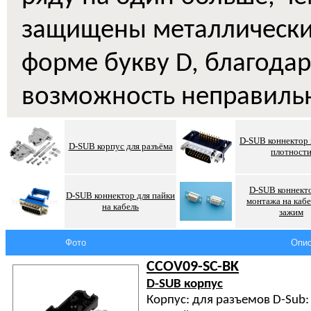
защищены металлическ
форме букву D, благодар
возможность неправильн
D-SUB коннектор
D-SUB корпус для разъёма
плотност
D-SUB коннект
D-SUB коннектор для пайки
монтажа на кабе
на кабель
зажим
Фото
Опис
CCOV09-SC-BK
D-SUB корпус
Корпус: для разъемов D-Sub: 