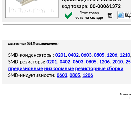
код товара:
00-00061372
Этот товар
есть
на складе
пассивные SMD-компоненты
SMD-конденсаторы:
0201
,
0402
,
0603
,
0805
,
1206
,
1210
SMD-резисторы:
0201
,
0402
,
0603
,
0805
,
1206
,
2010
,
25
прецизионные
низкоомные
резисторные сборки
SMD-индуктивности:
0603
,
0805
,
1206
Время г