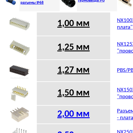
Гермовводы PG
разъемы IP68
NX100X
1,00 мм
плата"
NX125X
1,25 мм
"прово
1,27 мм
PBS/PB
NX150X
1,50 мм
"прово
Разъем
2,00 мм
- плат
NX250X