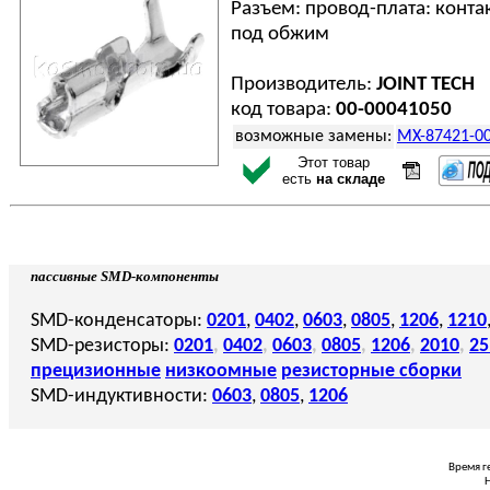
Разъем: провод-плата: конта
под обжим
Производитель:
JOINT TECH
код товара:
00-00041050
возможные замены:
MX-87421-00
Этот товар
есть
на складе
пассивные SMD-компоненты
SMD-конденсаторы:
0201
,
0402
,
0603
,
0805
,
1206
,
1210
SMD-резисторы:
0201
,
0402
,
0603
,
0805
,
1206
,
2010
,
25
прецизионные
низкоомные
резисторные сборки
SMD-индуктивности:
0603
,
0805
,
1206
Время г