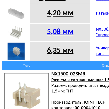
4,20 мм
Разъем
NX508X
5,08
мм
"прово
Универ
6,35 мм
типа "
Фото
Опис
NX1500-02SMR
Разъемы сигнальные шаг 1.
Разъем: провод-плата: гнездо
1,5мм: THT
Производитель:
JOINT TECH
код товара:
00-00041010