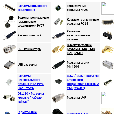
Разъемы штыревого
Г
ерметичные
соединения
разъемы KP2G
Водонепроницаемые
Круглые герметичные
пластиковые
разъемы FQ
14
соединители PY07
Разъемы
Разъем типа
Jack
низковольтного
питания
Высокочастотные
BNC-коннекторы
разъемы SMA, SMB,
FME, MMCX
Разъемы серии
USB разъемы
Mini DIN
Разъемы
BLS2 / BLD2 - разъемы
низковольтного
штыревого
питания PНU, PWL,
соединения с шагом 2
шаг 3.96мм
мм ("мама")
DS1110 - Разъемы
круглые "кабель-
Разъемы UHF
кабель"
Герметичные