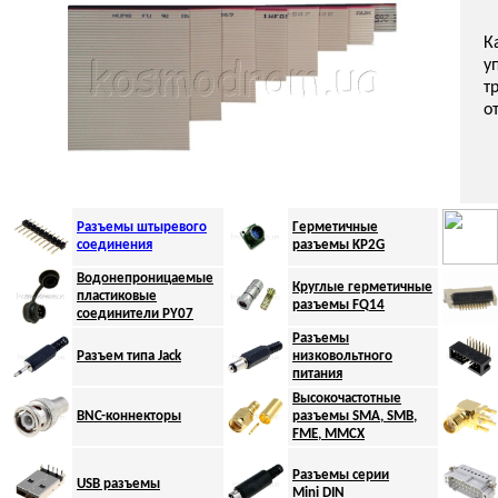
К
у
т
о
Разъемы штыревого
Г
ерметичные
соединения
разъемы KP2G
Водонепроницаемые
Круглые герметичные
пластиковые
разъемы FQ
14
соединители PY07
Разъемы
Разъем типа
Jack
низковольтного
питания
Высокочастотные
BNC-коннекторы
разъемы SMA, SMB,
FME, MMCX
Разъемы серии
USB разъемы
Mini DIN