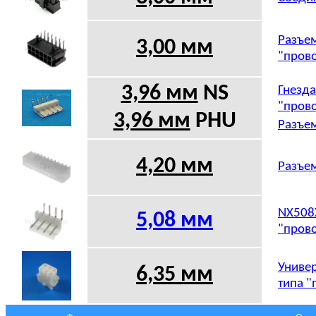
Разъем
3,00 мм
"прово
3,96 мм
NS
Гнезда
"прово
3,96 мм
PHU
Разъем
4,20 мм
Разъем
NX508X
5,08
мм
"прово
Универ
6,35 мм
типа "