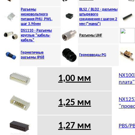
Разъемы
BLS2 / BLD2 - разъемы
низковольтного
штыревого
питания PНU, PWL,
соединения с шагом 2
шаг 3.96мм
мм ("мама")
DS1110 - Разъемы
круглые "кабель-
Разъемы UHF
кабель"
Герметичные
Гермовводы PG
разъемы IP68
NX100X
1,00 мм
плата"
NX125X
1,25 мм
"прово
1,27 мм
PBS/PB