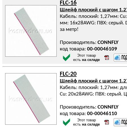
FLC-16
Шлейф плоский с шагом 1.
Кабель: плоский: 1,27мм: Cu
мм: 16x28AWG: ПВХ: серый. 
за метр!
Производитель:
CONNFLY
код товара:
00-00046109
Этот товар
есть
на складе
FLC-20
Шлейф плоский с шагом 1.
Кабель: плоский: 1,27мм: дл
Cu: 20x28AWG: ПВХ: серый. Ц
Производитель:
CONNFLY
код товара:
00-00046110
Этот товар
есть
на складе