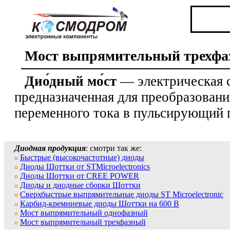
Мост выпрямительный трехф
Дио́дный мо́ст
— электрическая 
предназначенная для преобразован
переменного тока в пульсирующий 
Диодная продукция
: смотри так же:
Быстрые (высокочастотные) диоды
Диоды Шоттки от STMicroelectronics
Диоды Шоттки от CREE POWER
Диоды и диодные сборки Шоттки
Сверхбыстрые выпрямительные диоды ST Microelectronic
Карбид-кремниевые диоды Шоттки на 600 В
Мост выпрямительный однофазный
Мост выпрямительный трехфазный