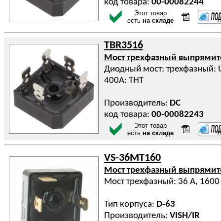
код товара:
00-00082244
Этот товар
есть
на складе
TBR3516
Мост трехфазный выпрями
Диодный мост: трехфазный: Ur
400А: THT
Производитель:
DC
код товара:
00-00082243
Этот товар
есть
на складе
VS-36MT160
Мост трехфазный выпрями
Мост трехфазный: 36 А, 1600
Тип корпуса:
D-63
Производитель:
VISH/IR