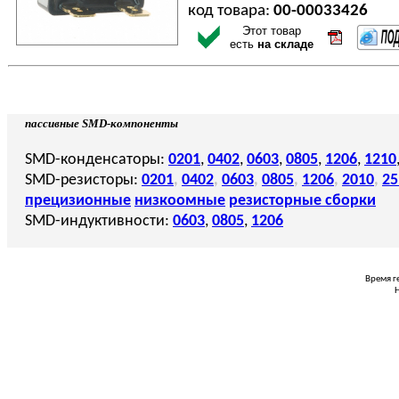
код товара:
00-00033426
Этот товар
есть
на складе
пассивные SMD-компоненты
SMD-конденсаторы:
0201
,
0402
,
0603
,
0805
,
1206
,
1210
SMD-резисторы:
0201
,
0402
,
0603
,
0805
,
1206
,
2010
,
25
прецизионные
низкоомные
резисторные сборки
SMD-индуктивности:
0603
,
0805
,
1206
Время г