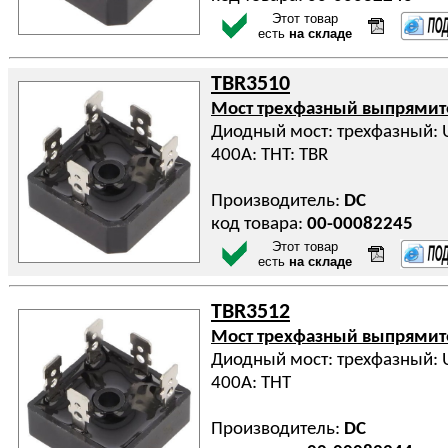
Этот товар
есть
на складе
TBR3510
Мост трехфазный выпрями
Диодный мост: трехфазный: Ur
400А: THT: TBR
Производитель:
DC
код товара:
00-00082245
Этот товар
есть
на складе
TBR3512
Мост трехфазный выпрями
Диодный мост: трехфазный: Ur
400А: THT
Производитель:
DC