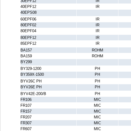
30EPF12
IR
40EPF12
IR
40EPS08
60EPF06
IR
80EPF02
IR
80EPF04
IR
80EPF12
IR
85EPF12
IR
BA157
ROHM
BA159
ROHM
BY299
BY329-1200
PH
BY359X-1500
PH
BYV26C PH
PH
BYV26E PH
PH
BYV42E-200/B
PH
FR106
MIC
FR107
MIC
FR157
MIC
FR207
MIC
FR307
MIC
FR607
MIC