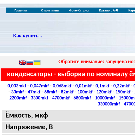
Главная
О компании
Фото-Каталог
Каталог: А-Я
Кар
Как купить...
Обратите внимание: запущена нов
конденсаторы - выборка по номиналу ё
0,033mkf
-
0,047mkf
-
0,068mkf
-
0,01mkf
-
0,1mkf
-
0,22mkf
-
-
33mkf
-
47mkf
-
68mkf
-
82mkf
-
100mkf
-
120mkf
-
150mkf
-
2200mkf
-
3300mkf
-
4700mkf
-
6800mkf
-
10000mkf
-
15000m
330000mkf
-
4700
Ёмкость, мкф
Напряжение, В