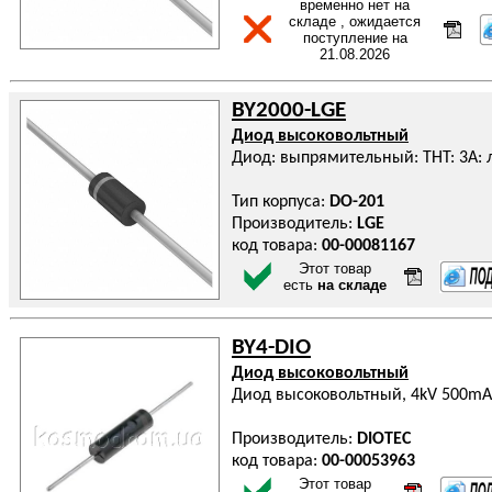
временно нет на
складе , ожидается
поступление на
21.08.2026
BY2000-LGE
Диод высоковольтный
Диод: выпрямительный: THT: 3А: л
Тип корпуса:
DO-201
Производитель:
LGE
код товара:
00-00081167
Этот товар
есть
на складе
BY4-DIO
Диод высоковольтный
Диод высоковольтный, 4kV 500mA
Производитель:
DIOTEC
код товара:
00-00053963
Этот товар