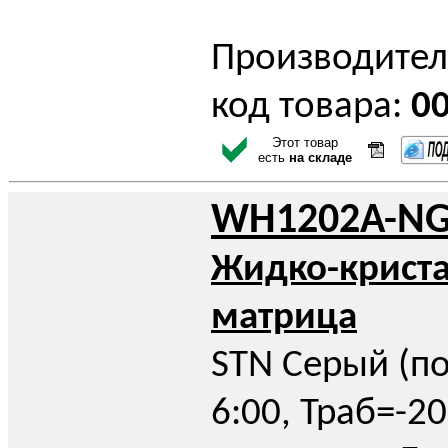
Производител
код товара:
0
Этот товар
есть
на складе
WH1202A-NG
Жидко-крист
матрица
STN Серый (по
6:00, Траб=-2