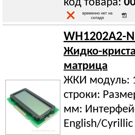
код товара:
0
временно нет на
складе
WH1202A2-N
Жидко-крист
матрица
ЖКИ модуль: 
строки: Разме
мм: Интерфейс
English/Cyrillic