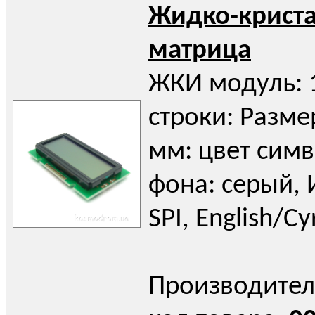
Жидко-крист
матрица
ЖКИ модуль: 
строки: Разме
мм: цвет симв
фона: серый, 
SPI, English/Cyr
Производител