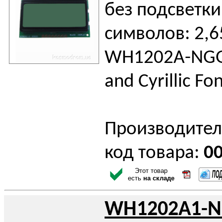
без подсветки
символов: 2,6
WH1202A-NGG-
and Cyrillic Fo
Производител
код товара:
0
Этот товар
есть
на складе
WH1202A1-N