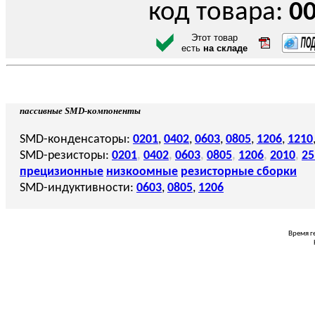
код товара:
0
Этот товар
есть
на складе
пассивные SMD-компоненты
SMD-конденсаторы:
0201
,
0402
,
0603
,
0805
,
1206
,
1210
SMD-резисторы:
0201
,
0402
,
0603
,
0805
,
1206
,
2010
,
25
прецизионные
низкоомные
резисторные сборки
SMD-индуктивности:
0603
,
0805
,
1206
Время г