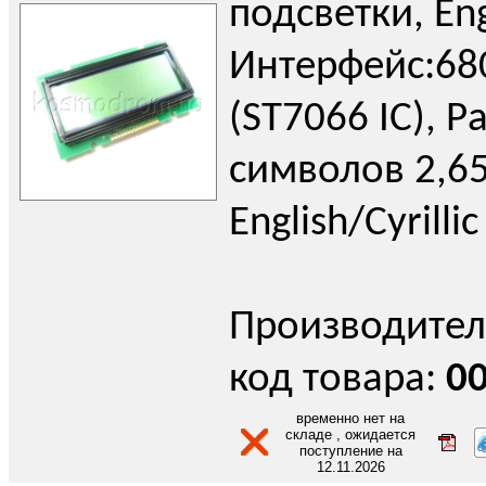
подсветки, Eng
Интерфейс:680
(ST7066 IC), Р
символов 2,65
English/Cyrillic
Производител
код товара:
0
временно нет на
складе , ожидается
поступление на
12.11.2026