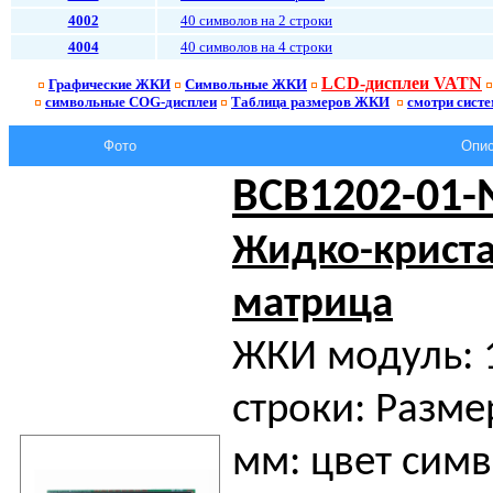
4002
40 символов на 2 строки
4004
40 символов на 4 строки
LCD-дисплеи VATN
Графические ЖКИ
Символьные ЖКИ
символьные
COG-
дисплеи
Таблица размеров ЖКИ
смотри сист
Фото
Опис
BCB1202-01
Жидко-крист
матрица
ЖКИ модуль: 
строки: Разме
мм: цвет симв