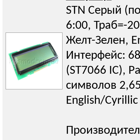
STN Серый (поз
6:00, Траб=-2
Желт-Зелен, E
Интерфейс: 68
(ST7066 IC), Р
символов 2,65
English/Cyrillic
Производител