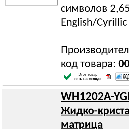
символов 2,65
English/Cyrillic
Производител
код товара:
0
Этот товар
есть
на складе
WH1202A-YG
Жидко-крист
матрица