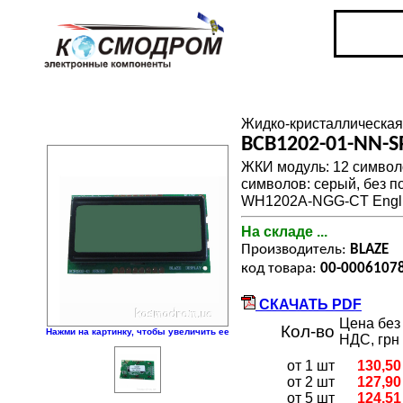
Жидко-кристаллическая
BCB1202-01-NN-
ЖКИ модуль: 12 символо
символов: серый, без п
WH1202A-NGG-CT English
На складе ...
Производитель:
BLAZE
код товара:
00-0006107
СКАЧАТЬ PDF
Цена без
Кол-во
Нажми на картинку, чтобы увеличить ее
НДС, грн
от 1 шт
130,50
от 2 шт
127,90
от 5 шт
124,51