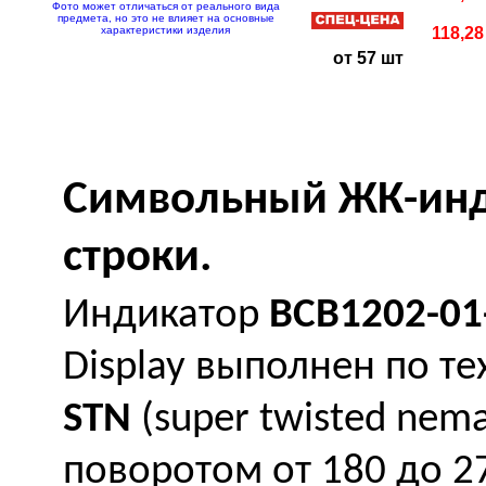
Фото может отличаться от реального вида
предмета, но это не влияет на основные
характеристики изделия
118,28
от 57 шт
Символьный ЖК-инд
строки.
Индикатор
BCB1202-0
Display выполнен по т
STN
(super twisted nem
поворотом от 180 до 27