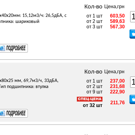
Кол-во
Цена,грн
x40x20мм: 15,12м3/ч: 26,5дБА, с
от 1 шт
603,50
от 2 шт
589,63
ипника: шариковый
от 3 шт
567,30
Кол-во
Цена,грн
x80x25 мм, 69,7м3/ч, 33дБА,
от 1 шт
237,00
от 2 шт
231,68
Тип подшипника: втулка
от 9 шт
222,90
211,76
от 32 шт