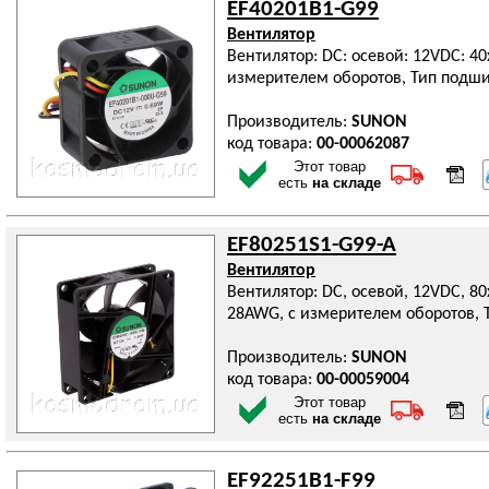
EF40201B1-G99
Вентилятор
Вентилятор: DC: осевой: 12VDC: 40
измерителем оборотов, Тип подш
Производитель:
SUNON
код товара:
00-00062087
Этот товар
есть
на складе
EF80251S1-G99-A
Вентилятор
Вентилятор: DC, осевой, 12VDC, 80
28AWG, с измерителем оборотов, 
Производитель:
SUNON
код товара:
00-00059004
Этот товар
есть
на складе
EF92251B1-F99