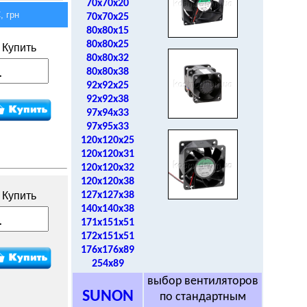
70x70x20
 грн
70x70x25
80x80x15
80x80x25
Купить
80x80x32
80x80x38
92x92x25
92x92x38
97x94x33
97x95x33
120x120x25
120x120x31
120x120x32
120x120x38
Купить
127x127x38
140x140x38
171x151x51
172x151x51
176x176x89
254x89
выбор вентиляторов
SUNON
по стандартным