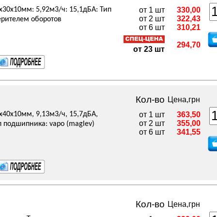
x30x10мм: 5,92м3/ч: 15,1дБА: Тип
от 1 шт
330,00
от 2 шт
322,43
ерителем оборотов
от 6 шт
310,21
294,70
от 23 шт
Кол-во
Цена,грн
x40x10мм, 9,13м3/ч, 15,7дБА,
от 1 шт
363,50
от 2 шт
355,00
п подшипника: vapo (maglev)
от 6 шт
341,55
Кол-во
Цена,грн