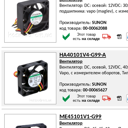
Вентилятор
Вентилятор: DC: осевой: 12VDC: 30
подшипника: vapo (maglev), с изм
Производитель:
SUNON
код товара:
00-00062088
Этот товар
есть
на складе
HA40101V4-G99-A
Вентилятор
Вентилятор: DC, осевой, 12VDC, 40
Vapo, с измерителем оборотов, Ти
Производитель:
SUNON
код товара:
00-00065627
Этот товар
есть
на складе
ME45101V1-G99
Вентилятор