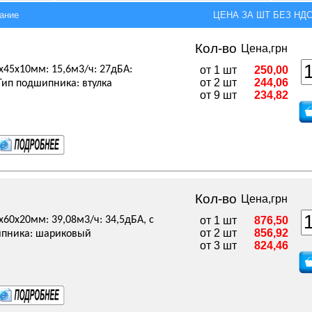
ание
ЦЕНА ЗА ШТ БЕЗ НДС,
Кол-во
Цена,грн
5x45x10мм: 15,6м3/ч: 27дБА:
от 1 шт
250,00
от 2 шт
244,06
Тип подшипника: втулка
от 9 шт
234,82
Кол-во
Цена,грн
x60x20мм: 39,08м3/ч: 34,5дБА, с
от 1 шт
876,50
от 2 шт
856,92
ипника: шариковый
от 3 шт
824,46