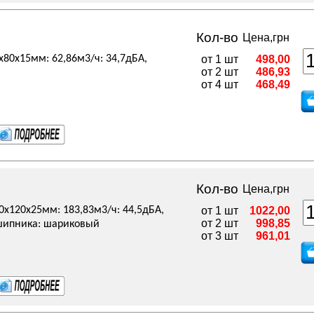
Кол-во
Цена,грн
x80x15мм: 62,86м3/ч: 34,7дБА,
от 1 шт
498,00
от 2 шт
486,93
от 4 шт
468,49
Кол-во
Цена,грн
20x120x25мм: 183,83м3/ч: 44,5дБА,
от 1 шт
1022,00
от 2 шт
998,85
дшипника: шариковый
от 3 шт
961,01