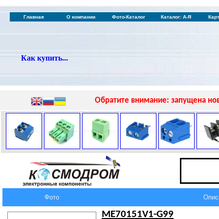
Главная
О компании
Фото-Каталог
Каталог: А-Я
Кар
Как купить...
Обратите внимание: запущена нов
Фото
Опис
ME70151V1-G99