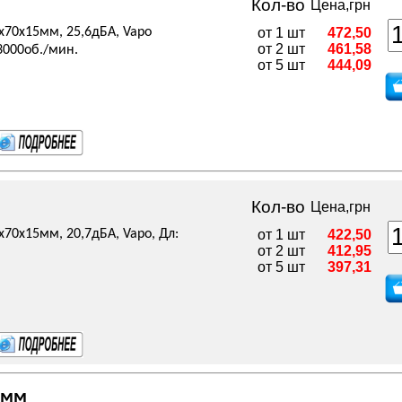
Кол-во
Цена,грн
0x70x15мм, 25,6дБА, Vapo
от 1 шт
472,50
от 2 шт
461,58
3000об./мин.
от 5 шт
444,09
Кол-во
Цена,грн
x70x15мм, 20,7дБА, Vapo, Дл:
от 1 шт
422,50
от 2 шт
412,95
от 5 шт
397,31
 мм