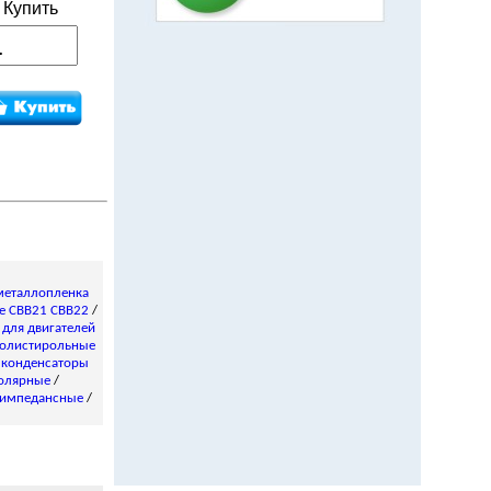
Купить
металлопленка
е CBB21 CBB22
/
/
для двигателей
олистирольные
 конденсаторы
олярные
/
импедансные
/