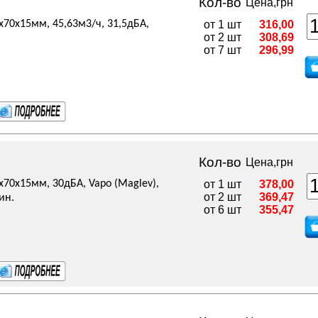
Кол-во
Цена,грн
x70x15мм, 45,63м3/ч, 31,5дБА,
от 1 шт
316,00
от 2 шт
308,69
от 7 шт
296,99
Кол-во
Цена,грн
x70x15мм, 30дБА, Vapo (Maglev),
от 1 шт
378,00
от 2 шт
369,47
ин.
от 6 шт
355,47