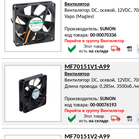
Вентилятор
Вентилятор: DC, осевой, 12VDC, 70
Vapo (Maglev)
Производитель:
SUNON
код товара:
00-00070336
Перейти в группу Вентилятор
Этот товар
есть
на складе
MF70151V1-A99
Вентилятор
Вентилятор: DC, осевой, 12VDC, 70
Длина провода: 0,285м, 3500об./м
Производитель:
SUNON
код товара:
00-00076193
Перейти в группу Вентилятор
Этот товар
есть
на складе
MF70151V2-A99