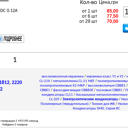
Кол-во
Цена,грн
 DC 0.12A
от 1 шт
85,00
от 6 шт
77,50
от 29 шт
70,00
1
высоковольтная керамика
/
керамика класс Y1 и Y2
/
CL-21X
/
металлопленка CL-21 MEF
/
полипропиленовы
1812
,
2220
полипропиленовые X2-MKP
/
высоковольтные CBB81
2
CBB61
/
фазосдвигающие CBB60E
/
пусковые CBB65
/
П
конденсаторы СL11
/
Аксиальные металлопленочные
CL-20T
/
Электролитические конденсаторы
/
Неп
Полимерные (твердотельные)
/
Тонкие для ЖК
/
Низко
Конденсаторы SMD, Серия RC
 генерации 2.492190 секунд
Найдено 5 товаров