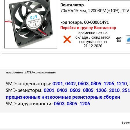
Вентилятор
70х70х15 мм, 2200RPM(±10%), 12V
код товара:
00-00081491
Перейти в группу Вентилятор
временно нет на
складе , ожидается
поступление на
21.12.2026
пассивные SMD-компоненты
SMD-конденсаторы:
0201
,
0402
,
0603
,
0805
,
1206
,
1210
,
SMD-резисторы:
0201
,
0402
,
0603
,
0805
,
1206
,
2010
,
251
прецизионные
низкоомные
резисторные сборки
SMD-индуктивности:
0603
,
0805
,
1206
Время