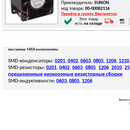
Производитель:
SUNON
код товара:
00-00082116
Перейти в группу Вентилятор
Этот товар
есть
на складе
пассивные SMD-компоненты
SMD-конденсаторы:
0201
,
0402
,
0603
,
0805
,
1206
,
1210
SMD-резисторы:
0201
,
0402
,
0603
,
0805
,
1206
,
2010
,
25
прецизионные
низкоомные
резисторные сборки
SMD-индуктивности:
0603
,
0805
,
1206
Время г