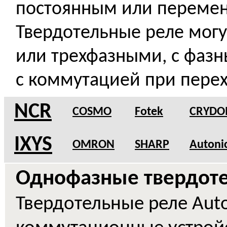
постоянным или переме
Твердотельные реле мог
или трехфазными, с фаз
с коммутацией при перех
NCR
COSMO
Fotek
CRYD
IXYS
OMRON
SHARP
Autoni
Однофазные
т
вердоте
Твердотельные реле Auto