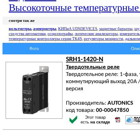
Высокоточные температурные
смотри так же
вольтметры
,
амперметры
,
КИПиА
UDSDEVICES
,
защитные барьеры
,
шу
средства автоматики
,
осциллографы
,
логические анализаторы
,
измерител
температурные контроллеры серии TK4S
,
регуляторы мощности
,
дально
Фото
Опис
SRH1-1420-N
Твердотельные реле
Твердотельное реле: 1-фаза,
коммутирующий выход 20А /
версия
Производитель:
AUTONICS
код товара:
00-00047850
Этот товар
есть
на складе