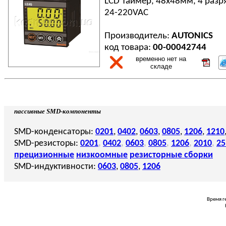
LCD Таймер, 48х48мм, 4 разр
24-220VAC
Производитель:
AUTONICS
код товара:
00-00042744
временно нет на
складе
пассивные SMD-компоненты
SMD-конденсаторы:
0201
,
0402
,
0603
,
0805
,
1206
,
1210
SMD-резисторы:
0201
,
0402
,
0603
,
0805
,
1206
,
2010
,
25
прецизионные
низкоомные
резисторные сборки
SMD-индуктивности:
0603
,
0805
,
1206
Время г