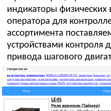
индикаторы физических 
оператора для контролле
ассортимента поставляе
устройствами контроля 
привода шагового двигат
смотри так же
вольтметры
,
амперметры
,
КИПиА
UDSDEVICES
,
защитные барьеры
,
шу
средства автоматики
,
осциллографы
,
логические анализаторы
,
измерител
температурные контроллеры серии TK4S
,
регуляторы мощности
,
дально
Фото
Опис
LE4S
Реле времени (Таймер)