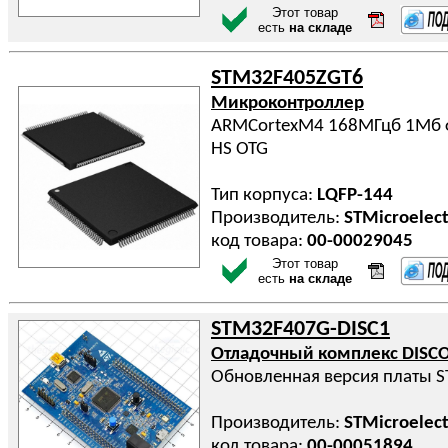
Этот товар
есть
на складе
STM32F405ZGT6
Микроконтроллер
ARMCortexM4 168МГцб 1Мб ф
HS OTG
Тип корпуса:
LQFP-144
Производитель:
STMicroelect
код товара:
00-00029045
Этот товар
есть
на складе
STM32F407G-DISC1
Отладочный комплекс DISC
Обновленная версия платы 
Производитель:
STMicroelect
код товара:
00-00051894