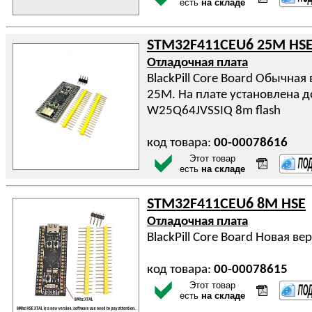
есть
на складе
STM32F411CEU6 25M HSE
Отладочная плата
BlackPill Core Board Обычная
25M. На плате установлена 
W25Q64JVSSIQ 8m flash
код товара:
00-00078616
Этот товар
есть
на складе
STM32F411CEU6 8M HSE
Отладочная плата
BlackPill Core Board Новая в
код товара:
00-00078615
Этот товар
есть
на складе