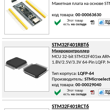
Макетная плата на основе S
код товара:
00-00063630
Этот товар
есть
на складе
STM32F401RBT6
Микроконтроллер
MCU 32-bit STM32F401xx ARM 
1.8V/2.5V/3.3V 64-Pin LQFP
Тип корпуса:
LQFP-64
Производитель:
STMicroelect
код товара:
00-00029040
Этот товар
есть
на складе
STM32F401RCT6