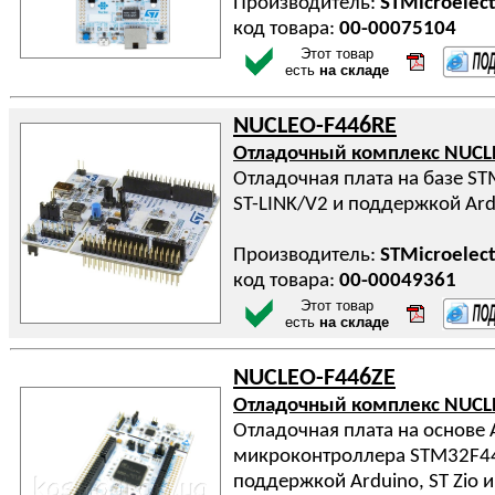
Производитель:
STMicroelect
код товара:
00-00075104
Этот товар
есть
на складе
NUCLEO-F446RE
Отладочный комплекс NUCL
Отладочная плата на базе S
ST-LINK/V2 и поддержкой Ard
Производитель:
STMicroelect
код товара:
00-00049361
Этот товар
есть
на складе
NUCLEO-F446ZE
Отладочный комплекс NUCL
Отладочная плата на основе
микроконтроллера STM32F44
поддержкой Arduino, ST Zio 