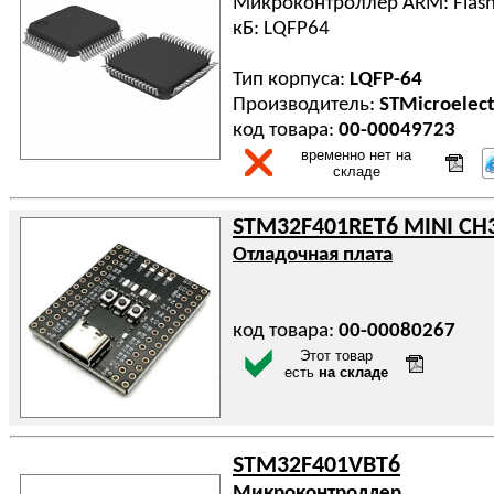
Микроконтроллер ARM: Flash
кБ: LQFP64
Тип корпуса:
LQFP-64
Производитель:
STMicroelect
код товара:
00-00049723
временно нет на
складе
STM32F401RET6 MINI CH
Отладочная плата
код товара:
00-00080267
Этот товар
есть
на складе
STM32F401VBT6
Микроконтроллер