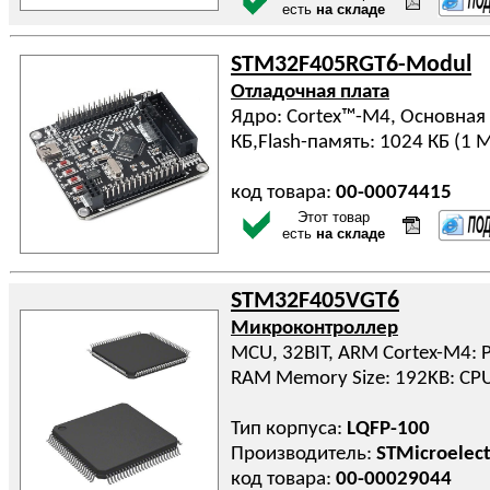
есть
на складе
STM32F405RGT6-Modul
Отладочная плата
Ядро: Cortex™-M4, Основная 
КБ,Flash-память: 1024 КБ (1 
код товара:
00-00074415
Этот товар
есть
на складе
STM32F405VGT6
Микроконтроллер
MCU, 32BIT, ARM Cortex-M4: 
RAM Memory Size: 192KB: CP
Тип корпуса:
LQFP-100
Производитель:
STMicroelect
код товара:
00-00029044