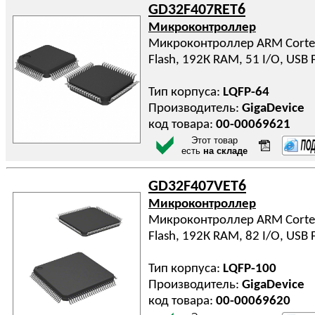
GD32F407RET6
Микроконтроллер
Микроконтроллер ARM Cortex
Flash, 192К RAM, 51 I/O, USB
Тип корпуса:
LQFP-64
Производитель:
GigaDevice
код товара:
00-00069621
Этот товар
есть
на складе
GD32F407VET6
Микроконтроллер
Микроконтроллер ARM Cortex
Flash, 192К RAM, 82 I/O, USB
Тип корпуса:
LQFP-100
Производитель:
GigaDevice
код товара:
00-00069620