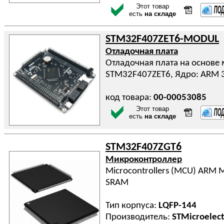
Этот товар
есть
на складе
STM32F407ZET6-MODUL
Отладочная плата
Отладочная плата на основе
STM32F407ZET6, Ядро: ARM 32
код товара:
00-00053085
Этот товар
есть
на складе
STM32F407ZGT6
Микроконтроллер
Microcontrollers (MCU) ARM 
SRAM
Тип корпуса:
LQFP-144
Производитель:
STMicroelect