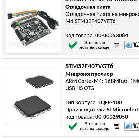
Отладочная плата
Отладочная плата на микрок
M4 STM32F407VET6
код товара:
00-00053084
Этот товар
есть
на складе
STM32F407VGT6
Микроконтроллер
ARM CortexM4: 168МГцб: 1Мб
USB HS OTG
Тип корпуса:
LQFP-100
Производитель:
STMicroelect
код товара:
00-00029050
Этот товар
есть
на складе