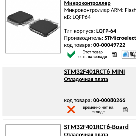
Микроконтроллер
Микроконтроллер ARM: Flash:
кБ: LQFP64
Тип корпуса:
LQFP-64
Производитель:
STMicroelect
код товара:
00-00049722
Этот товар
есть
на складе
STM32F401RCT6 MINI
Отладочная плата
код товара:
00-00080266
временно нет на
складе
STM32F401RCT6-Board
Отладочная плата