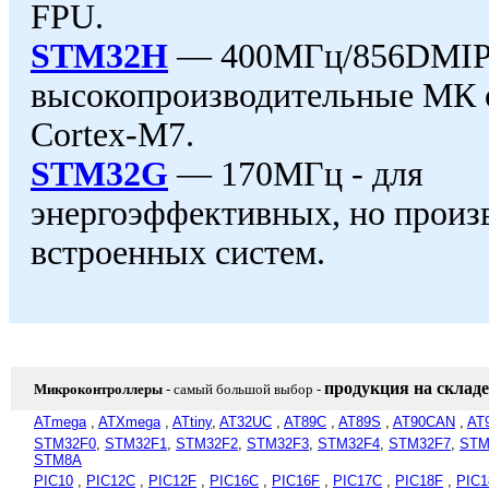
FPU.
STM32H
— 400МГц/856DMI
высокопроизводительные МК 
Cortex-M7.
STM32G
— 170МГц - для
энергоэффективных, но произ
встроенных систем.
продукция на складе
Микроконтроллеры
- самый большой выбор
-
ATmega
,
ATXmega
,
ATtiny
,
AT32UC
,
AT89C
,
AT89S
,
AT90CAN
,
AT
STM32F0
,
STM32F1
,
STM32F2
,
STM32F3
,
STM32F4
,
STM32F7
,
STM
STM8A
PIC10
,
PIC12C
,
PIC12F
,
PIC16C
,
PIC16F
,
PIC17C
,
PIC18F
,
PIC1