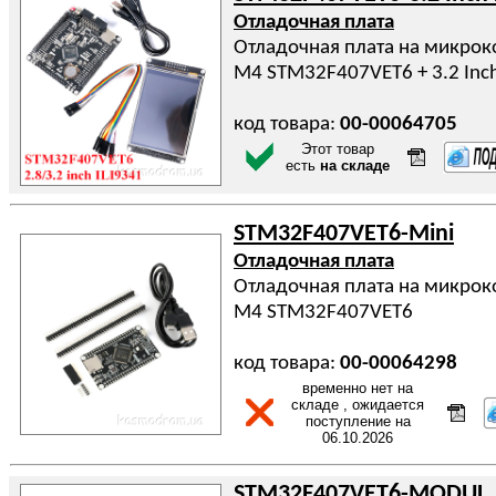
Отладочная плата
Отладочная плата на микрок
M4 STM32F407VET6 + 3.2 Inc
код товара:
00-00064705
Этот товар
есть
на складе
STM32F407VET6-Mini
Отладочная плата
Отладочная плата на микрок
M4 STM32F407VET6
код товара:
00-00064298
временно нет на
складе , ожидается
поступление на
06.10.2026
STM32F407VET6-MODUL