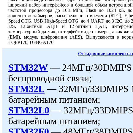
широкий набор интерфейсов и большой объем встроенной 
частотой процессора до 168 МГц, Flash до 1024 кБ, 
количество таймеров, часы реального времени (RTC), Ethe
Speed OTG, USB High-Speed OTG, до 4 UART, до 3 I2C, до 2 
I2S, 12-битный АЦП и 12-битный ЦАП, интерфейс
температурный датчик, интерфейс видео камеры, а так же
(EMI), модуль шифрования (AES). Выпускаются в корп
LQFP176, UFBGA176.
Отладочные комплекты о
STM32W
— 24МГц/30DMIPS
беспроводной связи;
STM32L
— 32МГц/33DMIPS 
батарейным питанием;
STM32L0
— 32МГц/33DMIPS
батарейным питанием;
STM32F0
— 48МГц/38DMIPS