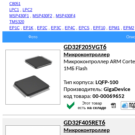
C8051
LPC1
,
LPC2
MSP430F1
,
MSP430F2
,
MSP430F4
TMS320
EP1C
,
EP1K
,
EP2C
,
EP3C
,
EP4C
,
EPCS
,
EPF10
,
EPM1
,
EPM2
Фото
Опис
GD32F205VGT6
Микроконтроллер
Микроконтроллер ARM Cortex
1МБ Flash
Тип корпуса:
LQFP-100
Производитель:
GigaDevice
код товара:
00-00069652
Этот товар
есть
на складе
GD32F405RET6
Микроконтроллер