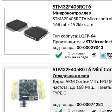
STM32F405RGT6
Микроконтроллер
STM32F405RGT6 Microcontroll
168 mhz 192kb sram
Тип корпуса:
LQFP-64
Производитель:
STMicroelect
код товара:
00-00029043
Этот товар
есть
на складе
STM32F405RGT6 Mini Cor
Отладочная плата
Ядро: ARM Cortex-M4 с FPU (Fl
частота: До 168 МГц., Память
TYPE-C
код товара:
00-00074281
Этот товар