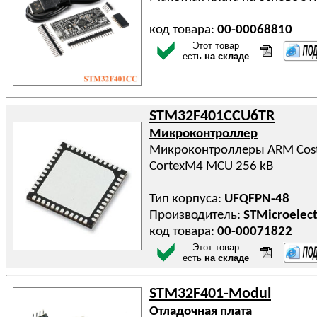
код товара:
00-00068810
Этот товар
есть
на складе
STM32F401CCU6TR
Микроконтроллер
Микроконтроллеры ARM Cost 
CortexM4 MCU 256 kB
Тип корпуса:
UFQFPN-48
Производитель:
STMicroelect
код товара:
00-00071822
Этот товар
есть
на складе
STM32F401-Modul
Отладочная плата