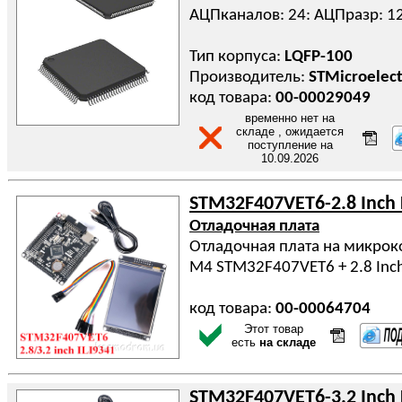
АЦПканалов: 24: АЦПразр: 1
Тип корпуса:
LQFP-100
Производитель:
STMicroelect
код товара:
00-00029049
временно нет на
складе , ожидается
поступление на
10.09.2026
STM32F407VET6-2.8 Inch
Отладочная плата
Отладочная плата на микрок
M4 STM32F407VET6 + 2.8 Inc
код товара:
00-00064704
Этот товар
есть
на складе
STM32F407VET6-3.2 Inch