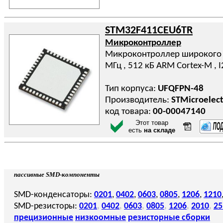
STM32F411CEU6TR
Микроконтроллер
Микроконтроллер широкого на
МГц , 512 кБ ARM Cortex-M , I2
Тип корпуса:
UFQFPN-48
Производитель:
STMicroelect
код товара:
00-00047140
Этот товар
есть
на складе
пассивные SMD-компоненты
SMD-конденсаторы:
0201
,
0402
,
0603
,
0805
,
1206
,
1210
SMD-резисторы:
0201
,
0402
,
0603
,
0805
,
1206
,
2010
,
25
прецизионные
низкоомные
резисторные сборки