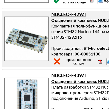
есть
на складе
NUCLEO-F429ZI
Отладочный комплекс NUCL
Компактная полнофункциона
серии STM32 Nucleo-144 на 
STM32F429ZIT6
Производитель:
STMicroelect
код товара:
00-00051130
временно нет на
складе
NUCLEO-F439ZI
Отладочный комплекс NUCL
Плата разработки STM32 Nucl
микроконтроллером STM32F4
подключение Arduino, ST Zio