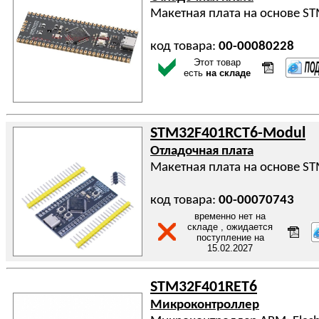
Макетная плата на основе S
код товара:
00-00080228
Этот товар
есть
на складе
STM32F401RCT6-Modul
Отладочная плата
Макетная плата на основе S
код товара:
00-00070743
временно нет на
складе , ожидается
поступление на
15.02.2027
STM32F401RET6
Микроконтроллер