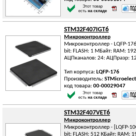
Этот товар
есть
на складе
STM32F407IGT6
Микроконтроллер
Микроконтроллер - LQFP-176
bit: FLASH: 1 МБайт: RAM: 192
АЦПканалов: 24: АЦПразр: 1
Тип корпуса:
LQFP-176
Производитель:
STMicroelect
код товара:
00-00029047
Этот товар
есть
на складе
STM32F407VET6
Микроконтроллер
Микроконтроллер - [LQFP-100
bit: FLASH: 512 КБайт: RAM: 1