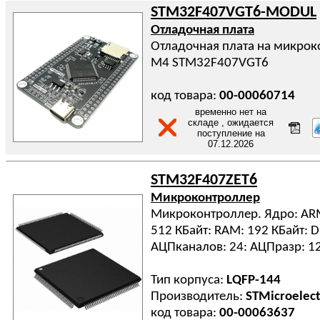
STM32F407VGT6-MODUL
Отладочная плата
Отладочная плата на микрок
M4 STM32F407VGT6
код товара:
00-00060714
временно нет на
складе , ожидается
поступление на
07.12.2026
STM32F407ZET6
Микроконтроллер
Микроконтроллер. Ядро: ARM
512 КБайт: RAM: 192 КБайт: D
АЦПканалов: 24: АЦПразр: 1
Тип корпуса:
LQFP-144
Производитель:
STMicroelect
код товара:
00-00063637