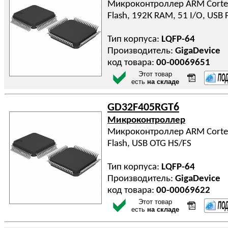
Микроконтроллер ARM Cortex
Flash, 192К RAM, 51 I/O, USB
Тип корпуса:
LQFP-64
Производитель:
GigaDevice
код товара:
00-00069651
Этот товар
есть
на складе
GD32F405RGT6
Микроконтроллер
Микроконтроллер ARM Cortex
Flash, USB OTG HS/FS
Тип корпуса:
LQFP-64
Производитель:
GigaDevice
код товара:
00-00069622
Этот товар
есть
на складе