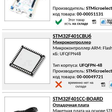
Производитель:
STMicroelect
код товара:
00-00051131
Этот товар
есть
на складе
STM32F401CBU6
Микроконтроллер
Микроконтроллер ARM: Flash
кБ: UFQFPN48
Тип корпуса:
UFQFPN-48
Производитель:
STMicroelect
код товара:
00-00049721
временно нет на
складе
STM32F401CC-BOARD
Отладочная плата
Макетная плата на основе S