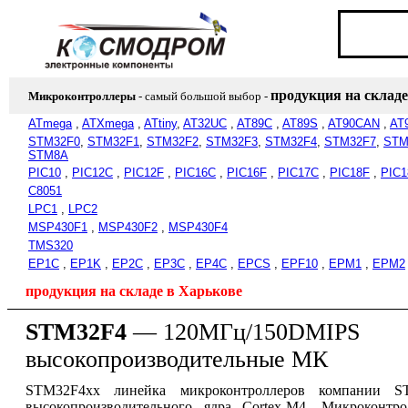
продукция на складе
Микроконтроллеры
- самый большой выбор
-
ATmega
,
ATXmega
,
ATtiny
,
AT32UC
,
AT89C
,
AT89S
,
AT90CAN
,
AT
STM32F0
,
STM32F1
,
STM32F2
,
STM32F3
,
STM32F4
,
STM32F7
,
STM
STM8A
PIC10
,
PIC12C
,
PIC12F
,
PIC16C
,
PIC16F
,
PIC17C
,
PIC18F
,
PIC1
C8051
LPC1
,
LPC2
MSP430F1
,
MSP430F2
,
MSP430F4
TMS320
EP1C
,
EP1K
,
EP2C
,
EP3C
,
EP4C
,
EPCS
,
EPF10
,
EPM1
,
EPM2
продукция на складе в Харькове
STM32F
4
— 120МГц/150DMIPS
высокопроизводительные МК
STM32F4xx линейка микроконтроллеров компании STMi
высокопроизводительного ядра Cortex-M4. Микроконтр