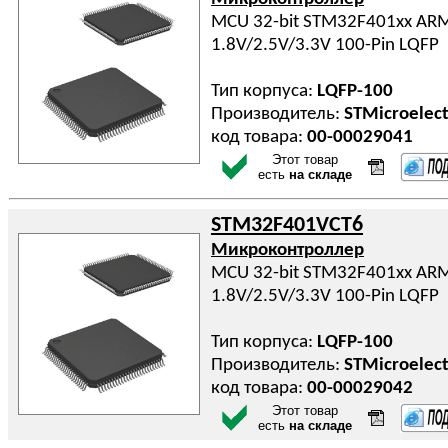
MCU 32-bit STM32F401xx ARM 
1.8V/2.5V/3.3V 100-Pin LQFP
Тип корпуса:
LQFP-100
Производитель:
STMicroelect
код товара:
00-00029041
Этот товар
есть
на складе
STM32F401VCT6
Микроконтроллер
MCU 32-bit STM32F401xx ARM 
1.8V/2.5V/3.3V 100-Pin LQFP
Тип корпуса:
LQFP-100
Производитель:
STMicroelect
код товара:
00-00029042
Этот товар
есть
на складе