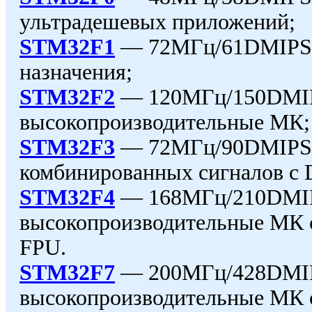
ультрадешевых приложений;
STM32F1
— 72МГц/61DMIPS
назначения;
STM32F2
— 120МГц/150DMI
высокопроизводительные МК;
STM32F3
— 72МГц/90DMIP
ко
мб
инированных сигналов c 
STM32F4
— 168МГц/210DMI
высокопроизводительные МК 
FPU.
STM32F7
— 200МГц/428DMI
высокопроизводительные МК 