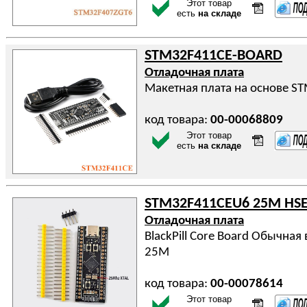
Этот товар
есть
на складе
STM32F411CE-BOARD
Отладочная плата
Макетная плата на основе S
код товара:
00-00068809
Этот товар
есть
на складе
STM32F411CEU6 25M HS
Отладочная плата
BlackPill Core Board Обычная
25M
код товара:
00-00078614
Этот товар