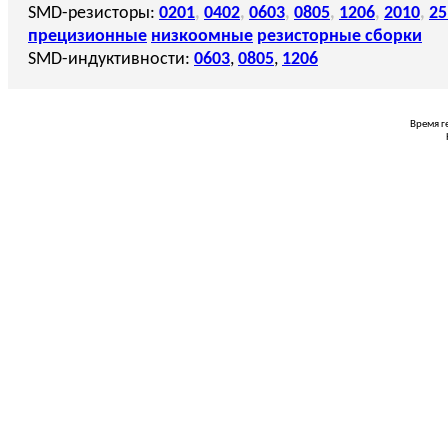
SMD-резисторы:
0201
,
0402
,
0603
,
0805
,
1206
,
2010
,
25
прецизионные
низкоомные
резисторные сборки
SMD-индуктивности:
0603
,
0805
,
1206
Время г