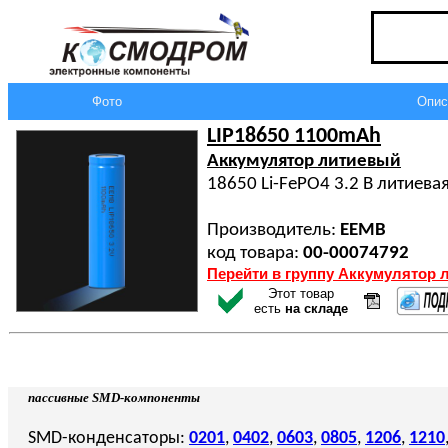
Фото
Опис
LIP18650 1100mAh
Аккумулятор литиевый
18650 Li-FePO4 3.2 В литиева
Производитель:
EEMB
код товара:
00-00074792
Перейти в группу Аккумулятор 
Этот товар
есть
на складе
пассивные SMD-компоненты
SMD-конденсаторы:
0201
,
0402
,
0603
,
0805
,
1206
,
1210