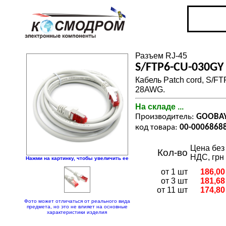
Разъем RJ-45
S/FTP6-CU-030GY
Кабель Patch cord, S/FT
28AWG.
На складе ...
Производитель:
GOOBA
код товара:
00-0006868
Цена без
Кол-во
НДС, грн
Нажми на картинку, чтобы увеличить ее
от 1 шт
186,00
от 3 шт
181,68
от 11 шт
174,80
Фото может отличаться от реального вида
предмета, но это не влияет на основные
характеристики изделия