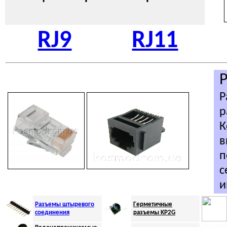
RJ9
RJ11
Р
р
К
в
п
с
и
Разъемы штыревого
Г
ерметичные
соединения
разъемы KP2G