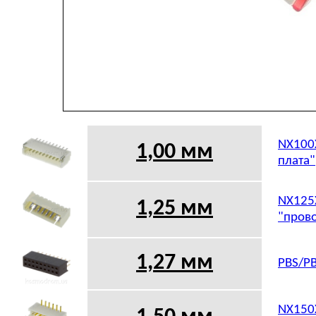
NX100X
1,00 мм
плата"
NX125X
1,25 мм
"прово
1,27 мм
PBS/PB
NX150X