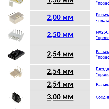
1,50 мм
"прово
Разъем
2,00 мм
- плат
NX250X
2,50 мм
"прово
Разъем
2,54 мм
"прово
Гнезда
2,54 мм
"прово
2,54 мм
Разъем
3,00 мм
Соедин