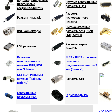
Водонепроницаемые
Круглые герметичные
пластиковые
разъемы FQ
14
соединители PY07
Разъемы
Разъем типа
Jack
низковольтного
питания
Высокочастотные
BNC-коннекторы
разъемы SMA, SMB,
FME, MMCX
Разъемы серии
USB разъемы
Mini DIN
Разъемы
BLS2 / BLD2 - разъемы
низковольтного
штыревого
питания PНU, PWL,
соединения с шагом 2
шаг 3.96мм
мм ("мама")
DS1110 - Разъемы
круглые "кабель-
Разъемы UHF
кабель"
Герметичные
Гермовводы PG
разъемы IP68