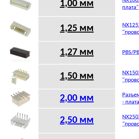
NX100X
1,00 мм
плата"
NX125X
1,25 мм
"прово
1,27 мм
PBS/PB
NX150X
1,50 мм
"прово
Разъем
2,00 мм
- плат
NX250X
2,50 мм
"прово