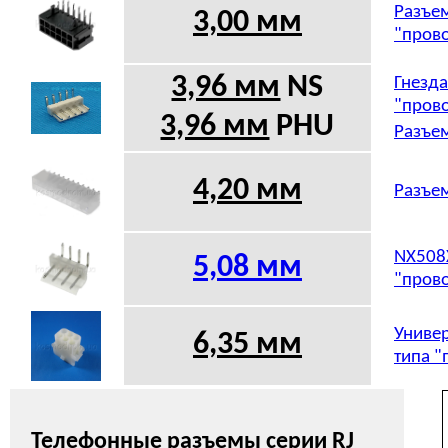
Разъем
3,00 мм
"прово
3,96 мм
NS
Гнезда
"прово
3,96 мм
PHU
Разъем
4,20 мм
Разъем
NX508X
5,08
мм
"прово
Универ
6,35 мм
типа "
Телефонные разъемы серии
RJ