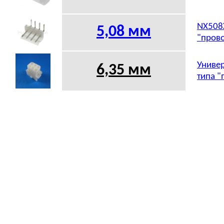
NX508X
5,08
мм
"прово
Универ
6,35 мм
типа "