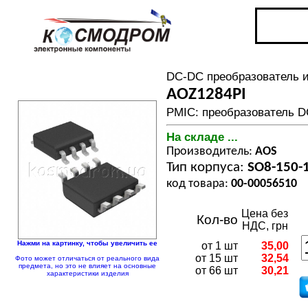
DC-DC преобразователь 
AOZ1284PI
PMIC: преобразователь DC
На складе ...
Производитель:
AOS
Тип корпуса:
SO8-150-
код товара:
00-00056510
Цена без
Кол-во
НДС, грн
Нажми на картинку, чтобы увеличить ее
от 1 шт
35,00
от 15 шт
32,54
Фото может отличаться от реального вида
предмета, но это не влияет на основные
от 66 шт
30,21
характеристики изделия