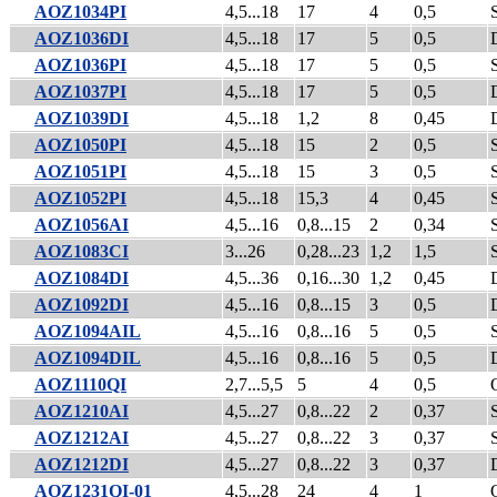
AOZ1034PI
4,5...18
17
4
0,5
AOZ1036DI
4,5...18
17
5
0,5
AOZ1036PI
4,5...18
17
5
0,5
AOZ1037PI
4,5...18
17
5
0,5
AOZ1039DI
4,5...18
1,2
8
0,45
AOZ1050PI
4,5...18
15
2
0,5
AOZ1051PI
4,5...18
15
3
0,5
AOZ1052PI
4,5...18
15,3
4
0,45
AOZ1056AI
4,5...16
0,8...15
2
0,34
AOZ1083CI
3...26
0,28...23
1,2
1,5
AOZ1084DI
4,5...36
0,16...30
1,2
0,45
AOZ1092DI
4,5...16
0,8...15
3
0,5
AOZ1094AIL
4,5...16
0,8...16
5
0,5
AOZ1094DIL
4,5...16
0,8...16
5
0,5
AOZ1110QI
2,7...5,5
5
4
0,5
AOZ1210AI
4,5...27
0,8...22
2
0,37
AOZ1212AI
4,5...27
0,8...22
3
0,37
AOZ1212DI
4,5...27
0,8...22
3
0,37
AOZ1231QI-01
4,5...28
24
4
1