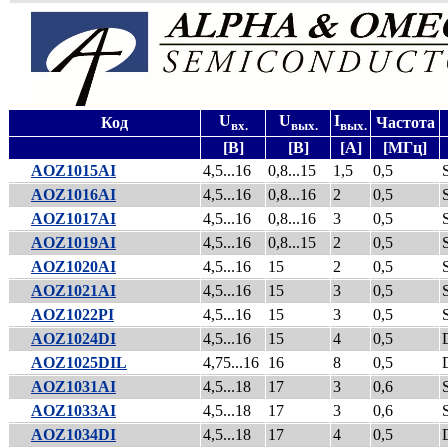
U
U
I
Код
Частота
вх.
вых.
вых.
[В]
[В]
[А]
[МГц]
AOZ1015AI
4,5...16
0,8...15
1,5
0,5
AOZ1016AI
4,5...16
0,8...16
2
0,5
AOZ1017AI
4,5...16
0,8...16
3
0,5
AOZ1019AI
4,5...16
0,8...15
2
0,5
AOZ1020AI
4,5...16
15
2
0,5
AOZ1021AI
4,5...16
15
3
0,5
AOZ1022PI
4,5...16
15
3
0,5
AOZ1024DI
4,5...16
15
4
0,5
AOZ1025DIL
4,75...16
16
8
0,5
AOZ1031AI
4,5...18
17
3
0,6
AOZ1033AI
4,5...18
17
3
0,6
AOZ1034DI
4,5...18
17
4
0,5