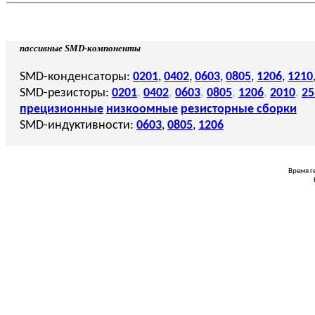
пассивные SMD-компоненты
SMD-конденсаторы:
0201
,
0402
,
0603
,
0805
,
1206
,
1210
SMD-резисторы:
0201
,
0402
,
0603
,
0805
,
1206
,
2010
,
25
прецизионные
низкоомные
резисторные сборки
SMD-индуктивности:
0603
,
0805
,
1206
Время г