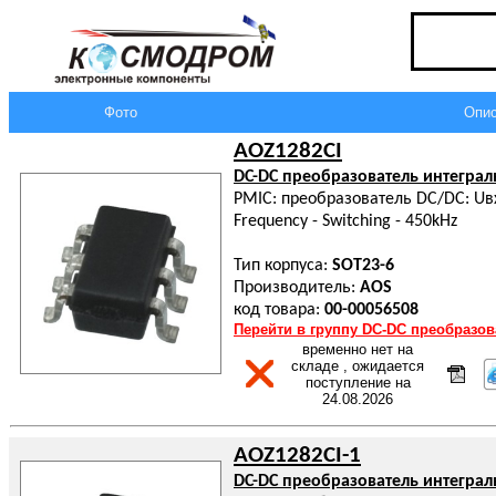
Фото
Опис
AOZ1282CI
DC-DC преобразователь интегра
PMIC: преобразователь DC/DC: Uвх:
Frequency - Switching - 450kHz
Тип корпуса:
SOT23-6
Производитель:
AOS
код товара:
00-00056508
Перейти в группу DC-DC преобразо
временно нет на
складе , ожидается
поступление на
24.08.2026
AOZ1282CI-1
DC-DC преобразователь интегра