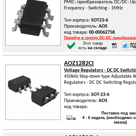
PMIC: преобразователь DC/DC: Uвх: 
Frequency - Switching - 1MHz
Тип корпуса:
SOT23-6
Производитель:
AOS
код товара:
00-00062758
Перейти в группу DC-DC преобразо
Этот товар
есть
на складе
AOZ1282CI
Voltage Regulators - DC DC Switch
450kHz Step-down type Adjustable 
Regulators - DC DC Switching Regul
Тип корпуса:
SOT-23-6
Производитель:
AOS
код товара:
Поставка под зак
4 - 6 недель (необходимо
заказа)