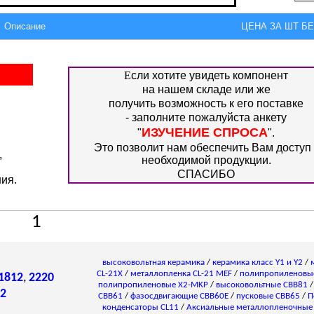
Описание
ЦЕНА ЗА ШТ БЕЗ
Е
сли хотите увидеть компонент
на нашем складе или же
получить возможность к его поставке
- заполните пожалуйста анкету
ИЗУЧЕНИЕ СПРОСА
"
".
Это позволит нам обеспечить Вам доступ 
,
необходимой продукции.
СПАСИБО
ия.
1
высоковольтная керамика
/
керамика класс Y1 и Y2
/
CL-21X
/
металлопленка CL-21 MEF
/
полипропиленовы
1812
,
2220
полипропиленовые X2-MKP
/
высоковольтные CBB81
2
CBB61
/
фазосдвигающие CBB60E
/
пусковые CBB65
/
П
конденсаторы СL11
/
Аксиальные металлопленочные