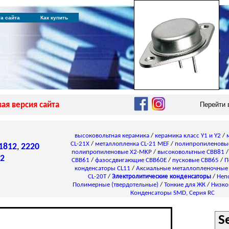
та сайта
Как купить
ая версия сайта
Перейти
высоковольтная керамика
/
керамика класс Y1 и Y2
/
CL-21X
/
металлопленка CL-21 MEF
/
полипропиленовы
1812
,
2220
полипропиленовые X2-MKP
/
высоковольтные CBB81
2
CBB61
/
фазосдвигающие CBB60E
/
пусковые CBB65
/
П
конденсаторы СL11
/
Аксиальные металлопленочные
CL-20T
/
Электролитические конденсаторы
/
Неп
Полимерные (твердотельные)
/
Тонкие для ЖК
/
Низко
Конденсаторы SMD, Серия RC