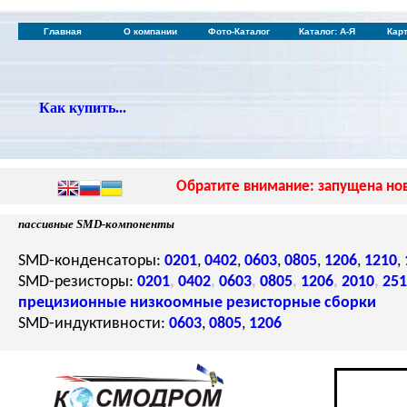
Главная
О компании
Фото-Каталог
Каталог: А-Я
Кар
Как купить...
Обратите внимание: запущена нов
пассивные SMD-компоненты
SMD-конденсаторы:
0201
,
0402
,
0603
,
0805
,
1206
,
1210
,
SMD-резисторы:
0201
,
0402
,
0603
,
0805
,
1206
,
2010
,
251
прецизионные
низкоомные
резисторные сборки
SMD-индуктивности:
0603
,
0805
,
1206