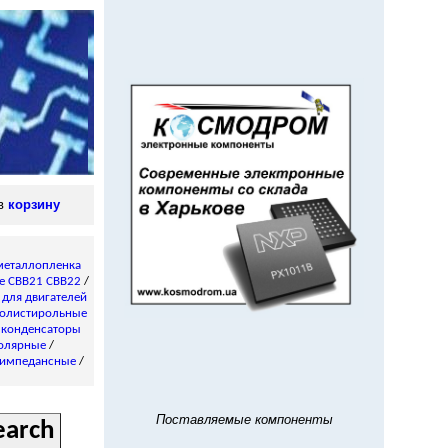
 в
корзину
металлопленка
е CBB21 CBB22
/
/
для двигателей
олистирольные
 конденсаторы
олярные
/
импедансные
/
Поставляемые компоненты