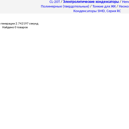
CL-20T
/
Электролитические конденсаторы
/
Неп
Полимерные (твердотельные)
/
Тонкие для ЖК
/
Низко
Конденсаторы SMD, Серия RC
 генерации 2.742197 секунд
Найдено 0 товаров