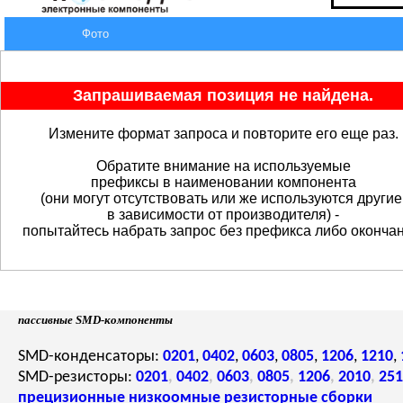
Фото
Запрашиваемая позиция не найдена.
Измените формат запроса и повторите его еще раз.
Обратите внимание на используемые
префиксы в наименовании компонента
(они могут отсутствовать или же используются другие
в зависимости от производителя) -
попытайтесь набрать запрос без префикса либо окончан
пассивные SMD-компоненты
SMD-конденсаторы:
0201
,
0402
,
0603
,
0805
,
1206
,
1210
,
SMD-резисторы:
0201
,
0402
,
0603
,
0805
,
1206
,
2010
,
251
прецизионные
низкоомные
резисторные сборки