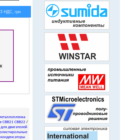
 НДС, грн
к
металлопленка
е CBB21 CBB22
/
/
для двигателей
олистирольные
 конденсаторы