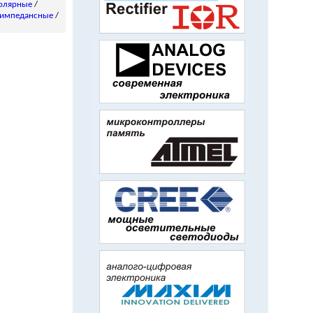
олярные
/
импедансные
/