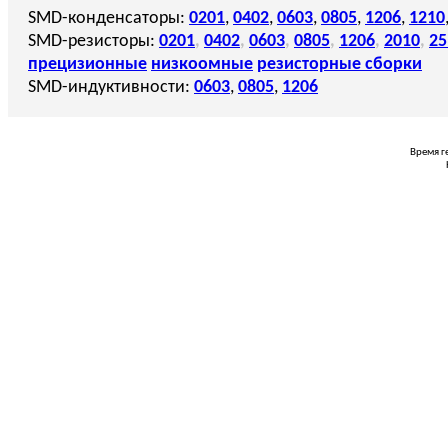
SMD-конденсаторы:
0201
,
0402
,
0603
,
0805
,
1206
,
1210
SMD-резисторы:
0201
,
0402
,
0603
,
0805
,
1206
,
2010
,
25
прецизионные
низкоомные
резисторные сборки
SMD-индуктивности:
0603
,
0805
,
1206
Время г