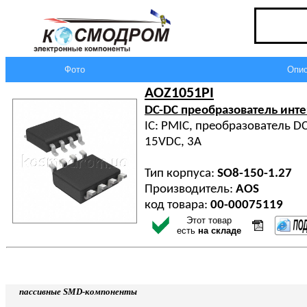
Фото
Опис
AOZ1051PI
DC-DC преобразователь инт
IC: PMIC, преобразователь DC
15VDC, 3А
Тип корпуса:
SO8-150-1.27
Производитель:
AOS
код товара:
00-00075119
Этот товар
есть
на складе
пассивные SMD-компоненты