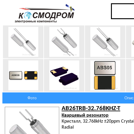
Фото
Опис
AB26TRB-32.768KHZ-T
Кварцевый резонатор
Кристалл, 32.768kHz ±20ppm Crystal
Radial