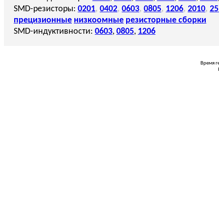
SMD-резисторы:
0201
,
0402
,
0603
,
0805
,
1206
,
2010
,
25
прецизионные
низкоомные
резисторные сборки
SMD-индуктивности:
0603
,
0805
,
1206
Время г