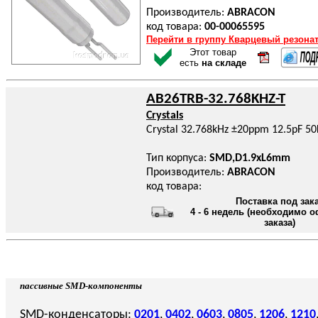
Производитель:
ABRACON
код товара:
00-00065595
Перейти в группу Кварцевый резона
Этот товар
есть
на складе
AB26TRB-32.768KHZ-T
Crystals
Crystal 32.768kHz ±20ppm 12.5pF 
Тип корпуса:
SMD,D1.9xL6mm
Производитель:
ABRACON
код товара:
Поставка под зак
4 - 6 недель (необходимо 
заказа)
пассивные SMD-компоненты
SMD-конденсаторы:
0201
,
0402
,
0603
,
0805
,
1206
,
1210