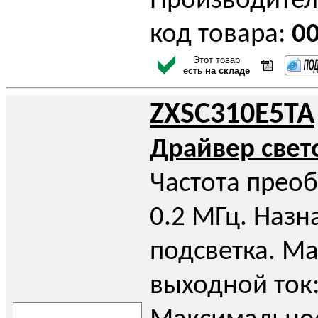
Производител
код товара:
0
Этот товар
есть
на складе
ZXSC310E5TA
Драйвер све
Частота прео
0.2 МГц. Назн
подсветка. М
выходной ток: