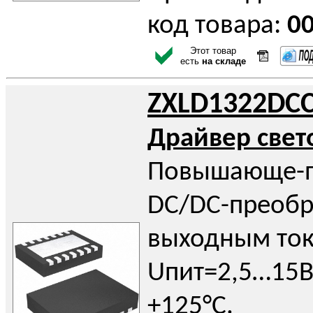
код товара:
0
Этот товар
есть
на складе
ZXLD1322DC
Драйвер све
Повышающе-
DC/DC-преобр
выходным ток
Uпит=2,5…15В
+125°С.