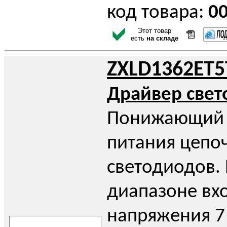
код товара:
0
Этот товар
есть
на складе
ZXLD1362ET5
Драйвер све
Понижающий 
питания цепо
светодиодов.
диапазоне вх
напряжения 7 В