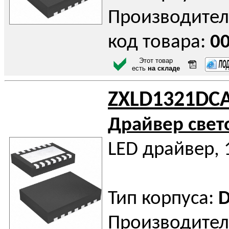
Производител
код товара:
0
Этот товар
есть
на складе
ZXLD1321DC
Драйвер све
LED драйвер,
Тип корпуса:
D
Производител