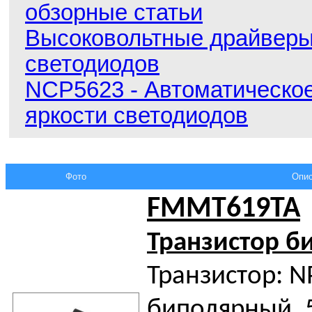
обзорные статьи
Высоковольтные драйвер
светодиодов
NCP5623 - Автоматическо
яркости светодиодов
Фото
Опис
FMMT619TA
Транзистор 
Транзистор: N
биполярный, 5