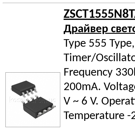
ZSCT1555N8
Драйвер све
Type 555 Type,
Timer/Oscillato
Frequency 330
200mA. Voltage
V ~ 6 V. Operat
Temperature -