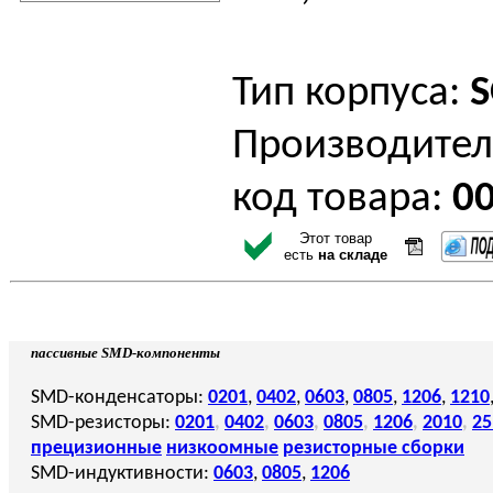
Тип корпуса:
S
Производител
код товара:
0
Этот товар
есть
на складе
пассивные SMD-компоненты
SMD-конденсаторы:
0201
,
0402
,
0603
,
0805
,
1206
,
1210
SMD-резисторы:
0201
,
0402
,
0603
,
0805
,
1206
,
2010
,
25
прецизионные
низкоомные
резисторные сборки
SMD-индуктивности:
0603
,
0805
,
1206