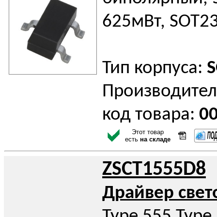
625мВт, SOT2
Тип корпуса:
S
Производител
код товара:
0
Этот товар
есть
на складе
ZSCT1555D8
Драйвер све
Type 555 Type,