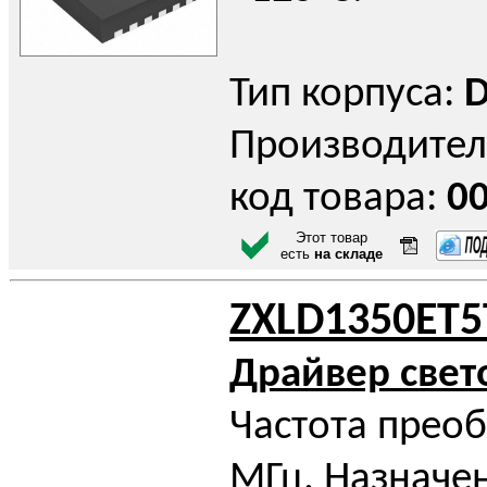
Тип корпуса:
D
Производител
код товара:
0
Этот товар
есть
на складе
ZXLD1350ET5
Драйвер све
Частота преоб
МГц. Назначен