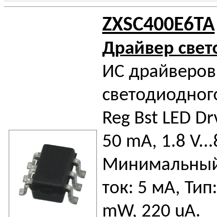
ZXSC400E6TA
Драйвер све
ИС драйверов
светодиодног
Reg Bst LED Dr
50 mA, 1.8 V...
Минимальный
ток: 5 мА, Тип
mW, 220 uA.