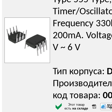
Timer/Oscillato
Frequency 330
200mA. Voltage
V ~ 6 V
Тип корпуса:
D
Производител
код товара:
0
Этот товар
есть
на складе