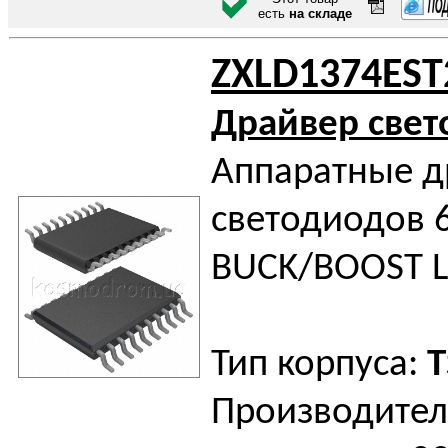
есть
на складе
ZXLD1374EST
Драйвер све
Аппаратные 
светодиодов 
BUCK/BOOST L
Тип корпуса:
T
Производител