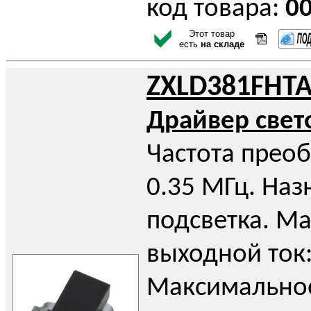
код товара:
0
Этот товар
есть
на складе
ZXLD381FHT
Драйвер све
Частота прео
0.35 МГц. Наз
подсветка. М
выходной ток:
Максимально