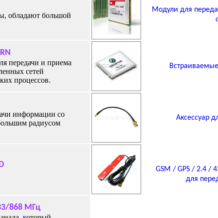
Модули
для перед
ы, обладают большой
URN
я передачи и приема
Встраиваемые
ленных сетей
ких процессов.
дачи информации со
Аксессуар д
ебольшим радиусом
D
GSM / GPS / 2.4 / 
для пере
33/868 МГц
анала, который