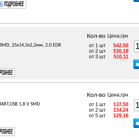
Кол-во
Цена,грн
 SMD, 25x14,5x2,2мм, 2.0 EDR
от 1 шт
542,50
от 2 шт
530,19
от 3 шт
510,11
Кол-во
Цена,грн
UART,USB 1,8 V SMD
от 1 шт
137,50
от 2 шт
134,24
от 5 шт
129,16