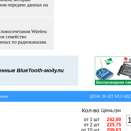
вом передачи данных на
словосочетания Wireless
лое семейство
анных по радиоканалам.
енные
BlueTooth-
модули
ание
ЦЕНА ЗА ШТ БЕЗ НДС,
Кол-во
Цена,грн
от 1 шт
242,00
от 2 шт
225,75
от 10 шт
209,63