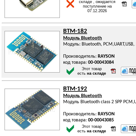
складе , ожидается
поступление на
07.12.2026
BTM-182
Модуль Bluetooth
Модуль: Bluetooth, PCM,UART,USB,
Производитель:
RAYSON
код товара:
00-00043084
Этот товар
есть
на складе
BTM-192
Модуль Bluetooth
Модуль Bluetooth class 2 SPP PCM,
Производитель:
RAYSON
код товара:
00-00043085
Этот товар
есть
на складе