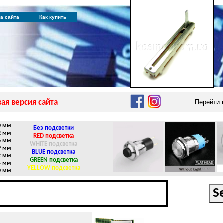
та сайта
Как купить
ая версия сайта
Перейти
0 мм
Без подсветки
2 мм
RED подсветка
6 мм
WHITE подсветка
9 мм
BLUE подсветка
2 мм
GREEN подсветка
5 мм
YELLOW подсветка
0 мм