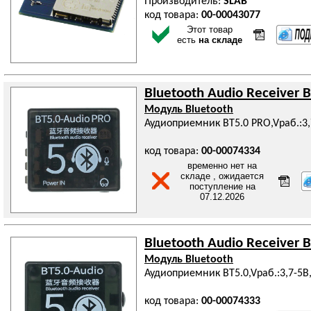
Производитель:
SLAB
код товара:
00-00043077
Этот товар
есть
на складе
Bluetooth Audio Receiver B
Модуль Bluetooth
Аудиоприемник BT5.0 PRO,Vраб.:3,
код товара:
00-00074334
временно нет на
складе , ожидается
поступление на
07.12.2026
Bluetooth Audio Receiver 
Модуль Bluetooth
Аудиоприемник BT5.0,Vраб.:3,7-5В
код товара:
00-00074333