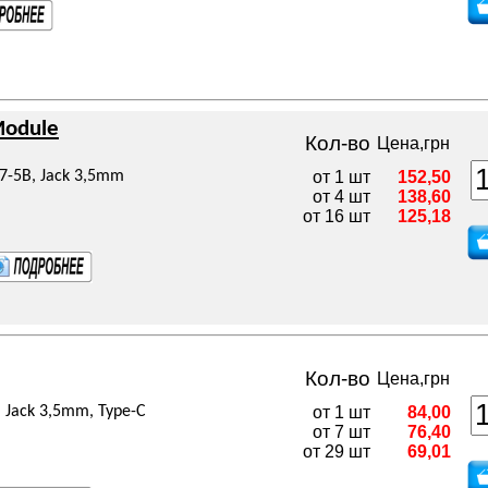
Module
Кол-во
Цена,грн
7-5В, Jack 3,5mm
от 1 шт
152,50
от 4 шт
138,60
от 16 шт
125,18
Кол-во
Цена,грн
 Jack 3,5mm, Type-C
от 1 шт
84,00
от 7 шт
76,40
от 29 шт
69,01