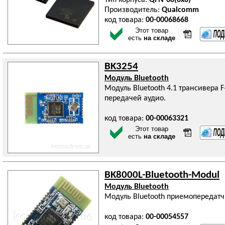
Тип корпуса:
QFN-68(8x8)
Производитель:
Qualcomm
код товара:
00-00068668
Этот товар
есть
на складе
BK3254
Модуль Bluetooth
Модуль Bluetooth 4.1 трансивера F
передачей аудио.
код товара:
00-00063321
Этот товар
есть
на складе
BK8000L-Bluetooth-Modul
Модуль Bluetooth
Модуль Bluetooth приемопередатч
код товара:
00-00054557