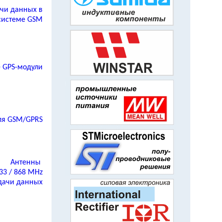
ачи данных в
системе GSM
 GPS-модули
ля GSM/GPRS
Антенны
433
/ 868
MHz
дачи данных