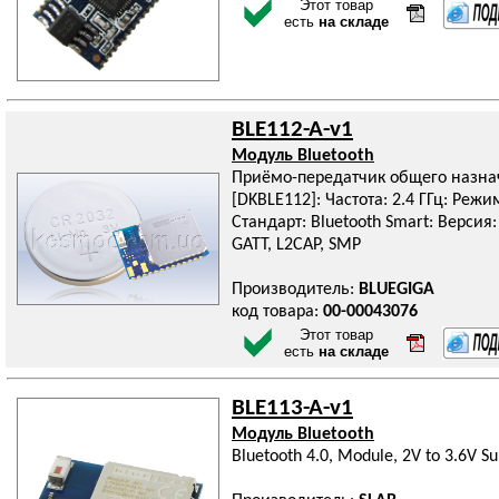
Этот товар
есть
на складе
BLE112-A-v1
Модуль Bluetooth
Приёмо-передатчик общего назна
[DKBLE112]: Частота: 2.4 ГГц: Реж
Стандарт: Bluetooth Smart: Версия:
GATT, L2CAP, SMP
Производитель:
BLUEGIGA
код товара:
00-00043076
Этот товар
есть
на складе
BLE113-A-v1
Модуль Bluetooth
Bluetooth 4.0, Module, 2V to 3.6V Su