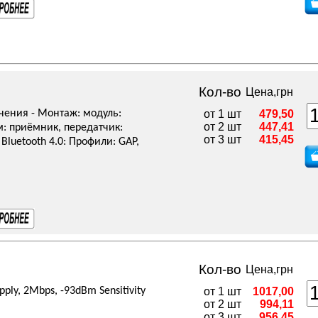
Кол-во
Цена,грн
чения - Монтаж: модуль:
от 1 шт
479,50
от 2 шт
447,41
им: приёмник, передатчик:
от 3 шт
415,45
 Bluetooth 4.0: Профили: GAP,
Кол-во
Цена,грн
pply, 2Mbps, -93dBm Sensitivity
от 1 шт
1017,00
от 2 шт
994,11
от 3 шт
956,45