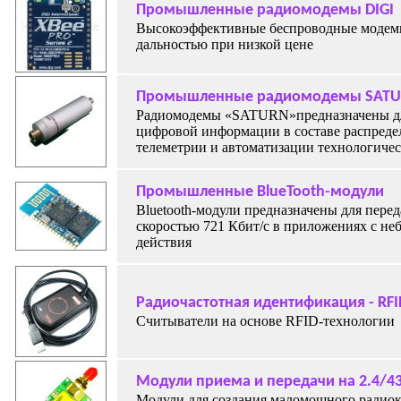
Промышленные радиомодемы DIGI
Высокоэффективные беспроводные модем
дальностью при низкой цене
Промышленные радиомодемы SAT
Радиомодемы «SATURN»предназначены дл
цифровой информации в составе распреде
телеметрии и автоматизации технологичес
Промышленные BlueTooth-модули
Bluetooth-модули предназначены для пере
скоростью 721 Кбит/с в приложениях с н
действия
Радиочастотная идентификация - RFI
Считыватели на основе RFID-технологии
Модули приема и передачи на 2.4/4
Модули для создания маломощного радиок