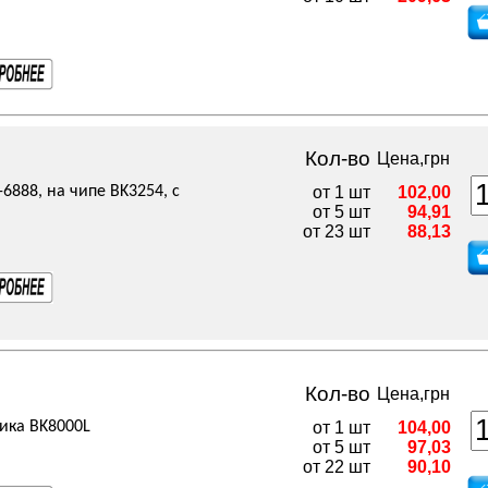
Кол-во
Цена,грн
-6888, на чипе BK3254, с
от 1 шт
102,00
от 5 шт
94,91
от 23 шт
88,13
Кол-во
Цена,грн
ика BK8000L
от 1 шт
104,00
от 5 шт
97,03
от 22 шт
90,10