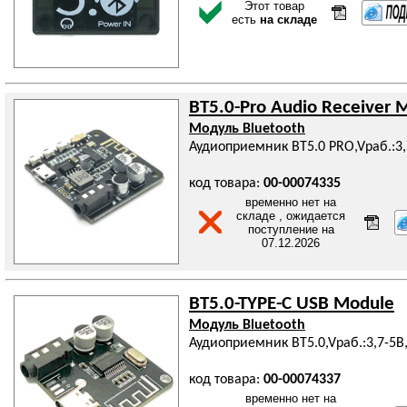
Этот товар
есть
на складе
BT5.0-Pro Audio Receiver 
Модуль Bluetooth
Аудиоприемник BT5.0 PRO,Vраб.:3,
код товара:
00-00074335
временно нет на
складе , ожидается
поступление на
07.12.2026
BT5.0-TYPE-C USB Module
Модуль Bluetooth
Аудиоприемник BT5.0,Vраб.:3,7-5В,
код товара:
00-00074337
временно нет на