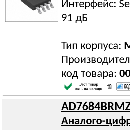
Интерфейс: Ser
91 дБ
Тип корпуса:
Производител
код товара:
0
Этот товар
есть
на складе
AD7684BRM
Аналого-циф