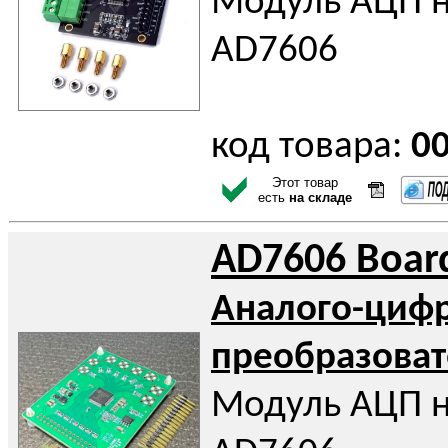
Модуль АЦП н
AD7606
код товара:
0
Этот товар
есть
на складе
AD7606 Boar
Аналого-циф
преобразоват
Модуль АЦП н