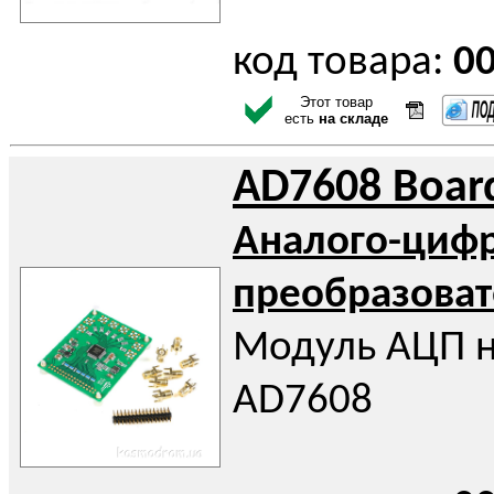
код товара:
0
Этот товар
есть
на складе
AD7608 Boar
Аналого-циф
преобразоват
Модуль АЦП н
AD7608