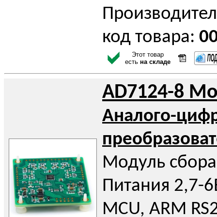
Производител
код товара:
0
Этот товар
есть
на складе
AD7124-8 Mo
Аналого-циф
преобразоват
Модуль сбора
Питания 2,7-6В
MCU, ARM RS23