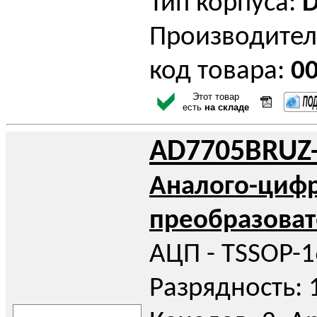
Тип корпуса:
D
Производител
код товара:
0
Этот товар
есть
на складе
AD7705BRUZ-
Аналого-циф
преобразоват
АЦП - TSSOP-1
Разрядность: 