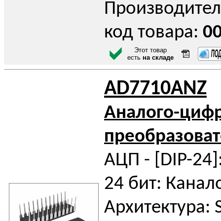
Производител
код товара:
0
Этот товар
есть
на складе
AD7710ANZ
Аналого-циф
преобразоват
АЦП - [DIP-24]
24 бит: Канало
Архитектура: 