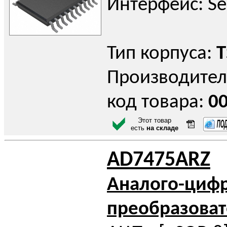
Интерфейс: Ser
Тип корпуса:
T
Производител
код товара:
0
Этот товар
есть
на складе
AD7475ARZ
Аналого-циф
преобразоват