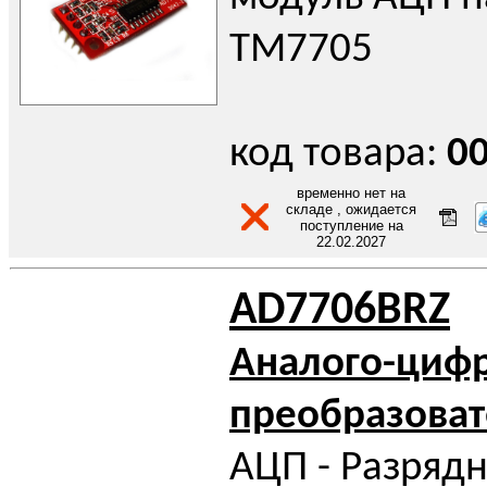
TM7705
код товара:
0
временно нет на
складе , ожидается
поступление на
22.02.2027
AD7706BRZ
Аналого-циф
преобразоват
АЦП - Разрядн