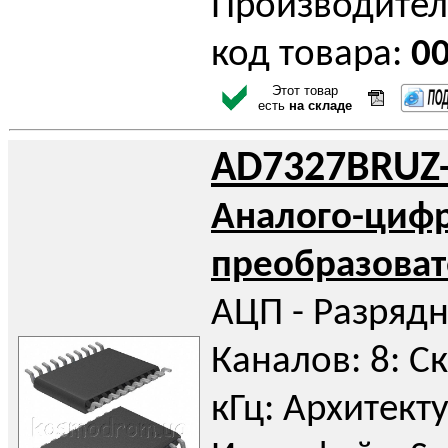
Производител
код товара:
0
Этот товар
есть
на складе
AD7327BRUZ-
Аналого-циф
преобразоват
АЦП - Разрядн
Каналов: 8: С
кГц: Архитекту