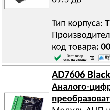
69.5 дБ
Тип корпуса:
T
Производител
код товара:
0
Этот товар
есть
на складе
AD7606 Black
Аналого-циф
преобразоват