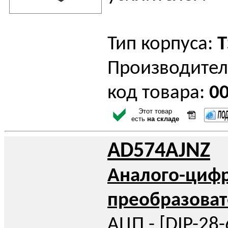
Тип корпуса:
T
Производител
код товара:
0
Этот товар
есть
на складе
AD574AJNZ
Аналого-циф
преобразоват
АЦП - [DIP-28-