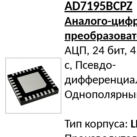
AD7195BCPZ
Аналого-циф
преобразоват
АЦП, 24 бит, 
с, Псевдо-
дифференциал
Однополярный
Тип корпуса:
L