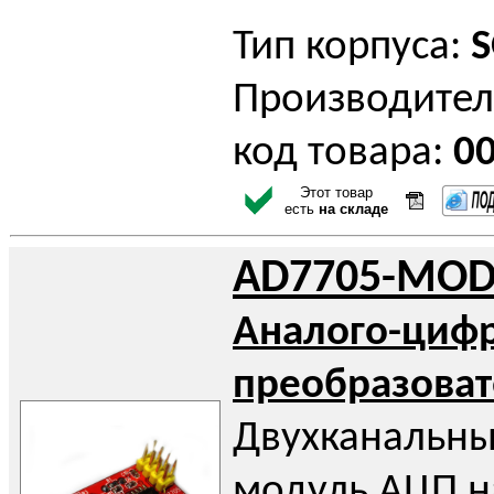
Тип корпуса:
S
Производител
код товара:
0
Этот товар
есть
на складе
AD7705-MOD
Аналого-циф
преобразоват
Двухканальны
модуль АЦП н