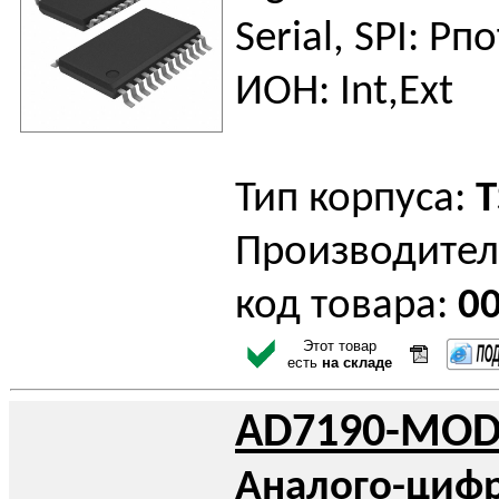
Serial, SPI: Pп
ИОН: Int,Ext
Тип корпуса:
T
Производител
код товара:
0
Этот товар
есть
на складе
AD7190-MOD
Аналого-циф