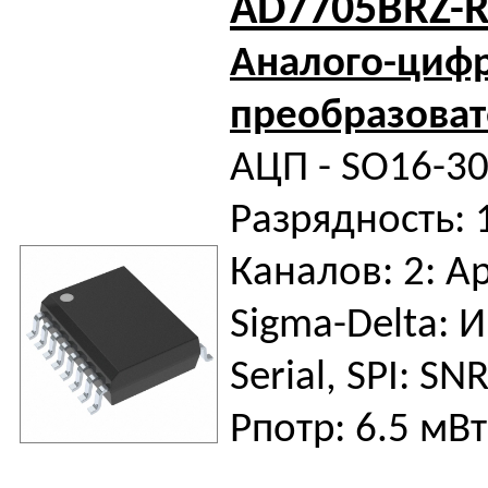
AD7705BRZ-R
Аналого-циф
преобразоват
АЦП - SO16-30
Разрядность: 
Каналов: 2: А
Sigma-Delta: 
Serial, SPI: SN
Pпотр: 6.5 мВт