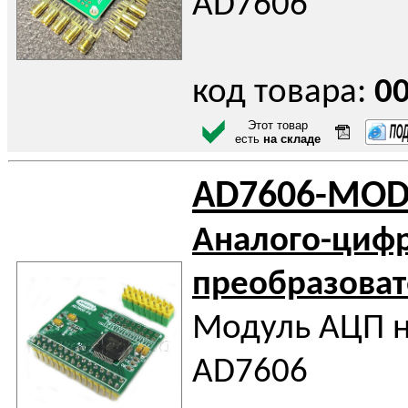
AD7606
код товара:
0
Этот товар
есть
на складе
AD7606-MOD
Аналого-циф
преобразоват
Модуль АЦП н
AD7606