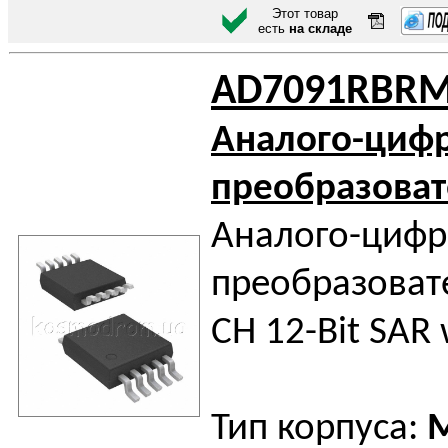
Этот товар
есть
на складе
AD7091RBR
Аналого-циф
преобразоват
Аналого-циф
преобразовате
CH 12-Bit SAR w
Тип корпуса: