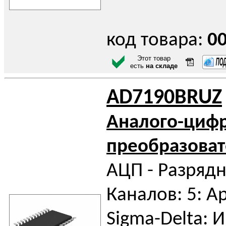
код товара:
0
Этот товар
есть
на складе
AD7190BRUZ
Аналого-циф
преобразоват
АЦП - Разрядн
Каналов: 5: А
Sigma-Delta: 