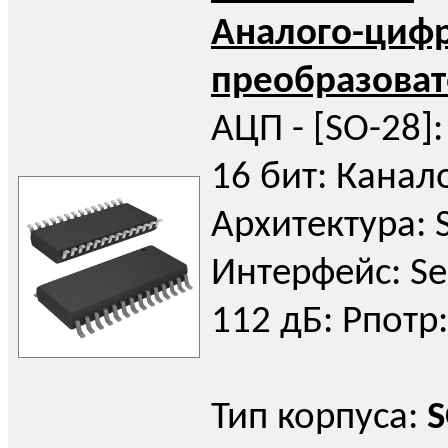
Аналого-циф
преобразоват
АЦП - [SO-28]:
16 бит: Канало
Архитектура: 
Интерфейс: Ser
112 дБ: Pпотр:
Тип корпуса:
S