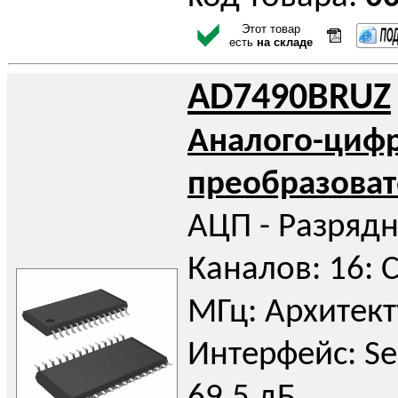
Этот товар
есть
на складе
AD7490BRUZ
Аналого-циф
преобразоват
АЦП - Разрядн
Каналов: 16: С
МГц: Архитект
Интерфейс: Ser