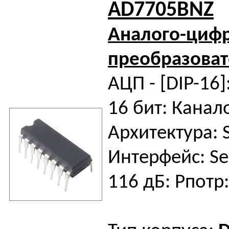
AD7705BNZ
Аналого-циф
преобразоват
АЦП - [DIP-16]
16 бит: Канало
Архитектура: 
Интерфейс: Ser
116 дБ: Pпотр: