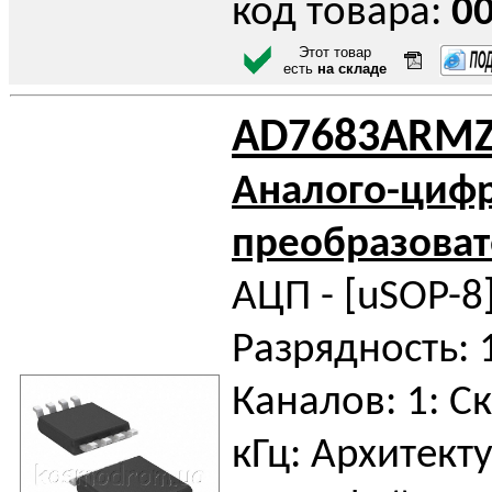
код товара:
0
Этот товар
есть
на складе
AD7683ARM
Аналого-циф
преобразоват
АЦП - [uSOP-8]
Разрядность: 
Каналов: 1: С
кГц: Архитекту