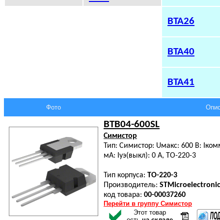
BTA26
BTA40
BTA41
Фото
Опис
BTB04-600SL
Симистор
Тип: Симистор: Uмакс: 600 В: Iкомм:
мА: Iуэ(выкл): 0 А, TO-220-3
Тип корпуса:
TO-220-3
Производитель:
STMicroelectronic
код товара:
00-00037260
Перейти в группу Симистор
Этот товар
есть
на складе