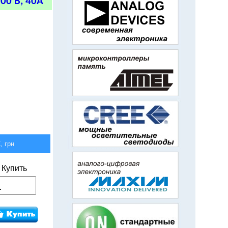
00 В, 40А
 грн
Купить