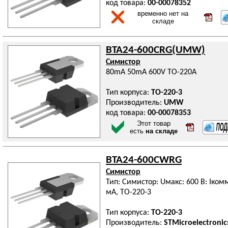
код товара:
00-00078352
временно нет на
складе
BTA24-600CRG(UMW)
Симистор
80mA 50mA 600V TO-220A
Тип корпуса:
TO-220-3
Производитель:
UMW
код товара:
00-00078353
Этот товар
есть
на складе
BTA24-600CWRG
Симистор
Тип: Симистор: Uмакс: 600 В: Iкомм:
мА, TO-220-3
Тип корпуса:
TO-220-3
Производитель:
STMicroelectronic