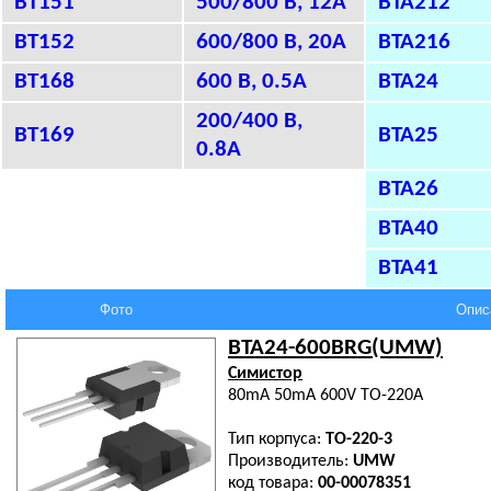
BT151
500/800 В, 12А
BTA212
BT152
600/800 В, 20A
BTA216
BT168
600 В, 0.5A
BTA24
200/400 В,
BT169
BTA25
0.8A
BTA26
BTA40
BTA41
Фото
Опис
BTA24-600BRG(UMW)
Симистор
80mA 50mA 600V TO-220A
Тип корпуса:
TO-220-3
Производитель:
UMW
код товара:
00-00078351