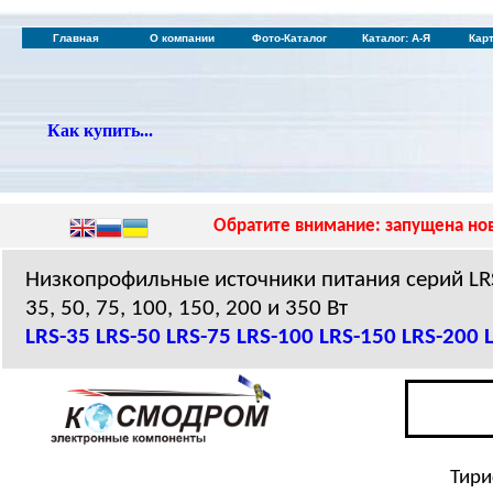
Главная
О компании
Фото-Каталог
Каталог: А-Я
Кар
Как купить...
Обратите внимание: запущена нов
Низкопрофильные источники питания серий L
35, 50, 75, 100, 150, 200 и 350 Вт
LRS-35
LRS-50
LRS-75
LRS-100
LRS-150
LRS-200
Тири