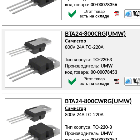
код товара:
00-00078356
Этот товар
есть
на складе
BTA24-800CRG(UMW)
Симистор
800V 24A TO-220A
Тип корпуса:
TO-220-3
Производитель:
UMW
код товара:
00-00078453
Этот товар
есть
на складе
BTA24-800CWRG(UMW)
Симистор
800V 24A TO-220A
Тип корпуса:
TO-220-3
Производитель:
UMW