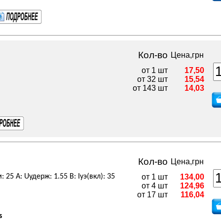
Кол-во
Цена,грн
от 1 шт
17,50
от 32 шт
15,54
от 143 шт
14,03
Кол-во
Цена,грн
 25 А: Uудерж: 1.55 В: Iуэ(вкл): 35
от 1 шт
134,00
от 4 шт
124,96
от 17 шт
116,04
s