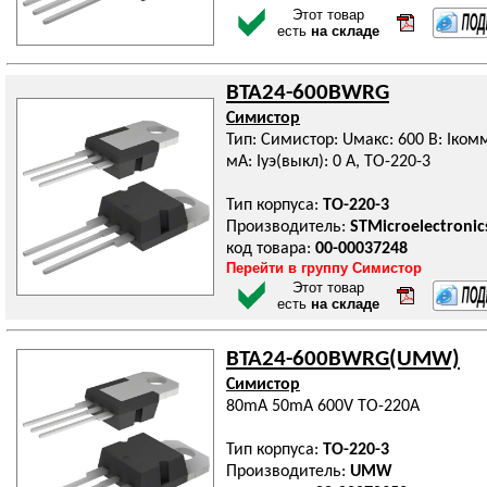
Этот товар
есть
на складе
BTA24-600BWRG
Симистор
Тип: Симистор: Uмакс: 600 В: Iкомм:
мА: Iуэ(выкл): 0 А, TO-220-3
Тип корпуса:
TO-220-3
Производитель:
STMicroelectronic
код товара:
00-00037248
Перейти в группу Симистор
Этот товар
есть
на складе
BTA24-600BWRG(UMW)
Симистор
80mA 50mA 600V TO-220A
Тип корпуса:
TO-220-3
Производитель:
UMW