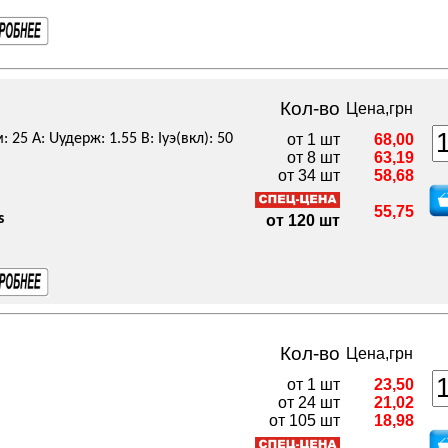
Кол-во
Цена,грн
 25 А: Uудерж: 1.55 В: Iуэ(вкл): 50
от 1 шт
68,00
от 8 шт
63,19
от 34 шт
58,68
55,75
s
от 120 шт
Кол-во
Цена,грн
от 1 шт
23,50
от 24 шт
21,02
от 105 шт
18,98