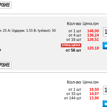
Кол-во
Цена,грн
 25 А: Uудерж: 1.55 В: Iуэ(вкл): 50
от 1 шт
146,00
от 4 шт
136,24
от 16 шт
126,51
120,18
s
от 56 шт
Кол-во
Цена,грн
от 1 шт
16,50
от 33 шт
14,97
от 144 шт
13,90