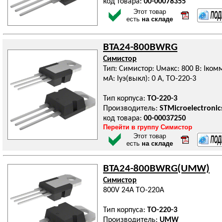
код товара:
00-00078355
Этот товар
есть
на складе
BTA24-800BWRG
Симистор
Тип: Симистор: Uмакс: 800 В: Iкомм:
мА: Iуэ(выкл): 0 А, TO-220-3
Тип корпуса:
TO-220-3
Производитель:
STMicroelectronic
код товара:
00-00037250
Перейти в группу Симистор
Этот товар
есть
на складе
BTA24-800BWRG(UMW)
Симистор
800V 24A TO-220A
Тип корпуса:
TO-220-3
Производитель:
UMW