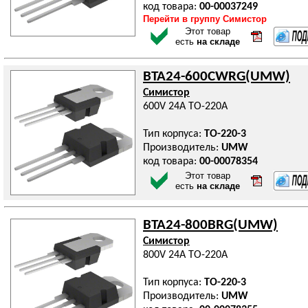
код товара:
00-00037249
Перейти в группу Симистор
Этот товар
есть
на складе
BTA24-600CWRG(UMW)
Симистор
600V 24A TO-220A
Тип корпуса:
TO-220-3
Производитель:
UMW
код товара:
00-00078354
Этот товар
есть
на складе
BTA24-800BRG(UMW)
Симистор
800V 24A TO-220A
Тип корпуса:
TO-220-3
Производитель:
UMW