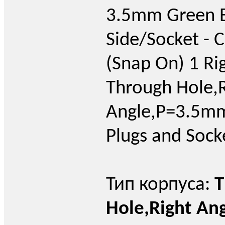
3.5mm Green 
Side/Socket - 
(Snap On) 1 Ri
Through Hole,R
Angle,P=3.5mm
Plugs and Sock
Тип корпуса:
T
Hole,Right An