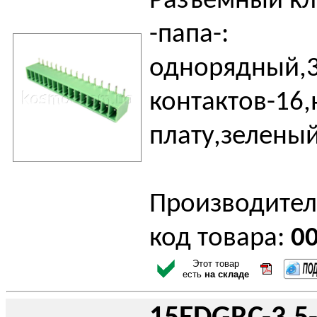
Разъемный к
-папа-:
однорядный,3
контактов-16,
плату,зелены
Производител
код товара:
0
Этот товар
есть
на складе