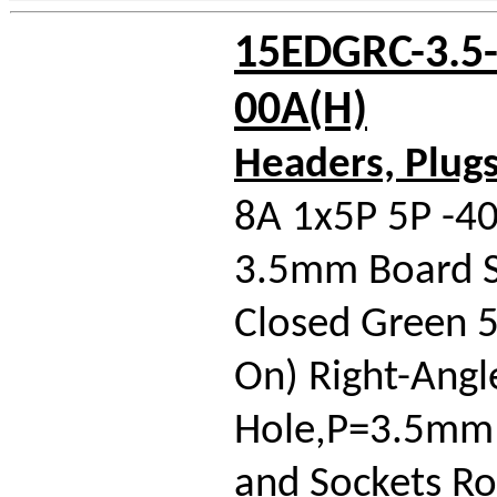
15EDGRC-3.5-
00A(H)
Headers, Plug
8A 1x5P 5P -4
3.5mm Board S
Closed Green 5
On) Right-Angl
Hole,P=3.5mm 
and Sockets R