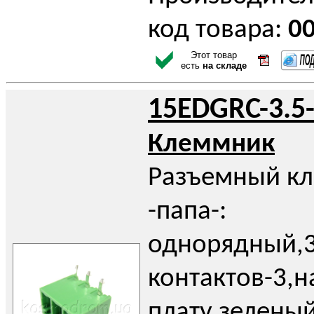
код товара:
0
Этот товар
есть
на складе
15EDGRC-3.5
Клеммник
Разъемный к
-папа-:
однорядный,3
контактов-3,н
плату,зелены