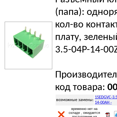
(папа): однор
кол-во контакт
плату, зелены
3.5-04P-14-00
Производител
код товара:
0
15EDGVC-3.5
возможные замены:
14-00AH -
временно нет на
складе , ожидается
поступление на