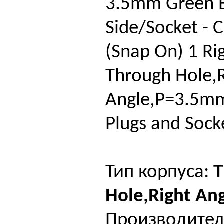
3.5mm Green 
Side/Socket - 
(Snap On) 1 Ri
Through Hole,R
Angle,P=3.5mm
Plugs and Sock
Тип корпуса:
T
Hole,Right An
Производител