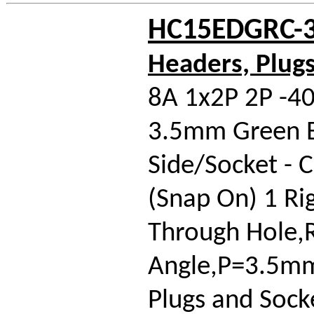
HC15EDGRC-3
Headers, Plug
8A 1x2P 2P -4
3.5mm Green 
Side/Socket - 
(Snap On) 1 Ri
Through Hole,R
Angle,P=3.5mm
Plugs and Sock