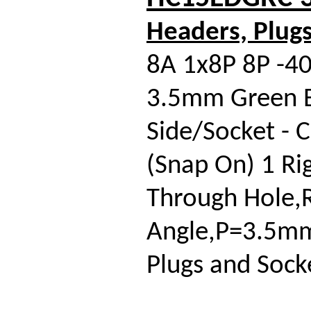
Headers, Plug
8A 1x8P 8P -4
3.5mm Green 
Side/Socket - 
(Snap On) 1 Ri
Through Hole,R
Angle,P=3.5mm
Plugs and Sock