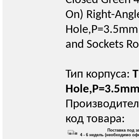
Closed Green 4
On) Right-Angl
Hole,P=3.5mm 
and Sockets R
Тип корпуса:
T
Hole,P=3.5m
Производител
код товара:
Поставка под з
4 - 6 недель (необходимо оф