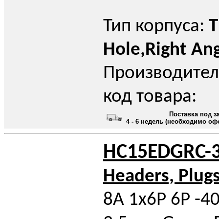
Тип корпуса:
T
Hole,Right An
Производител
код товара:
Поставка под з
4 - 6 недель (необходимо оф
HC15EDGRC-3
Headers, Plug
8A 1x6P 6P -4