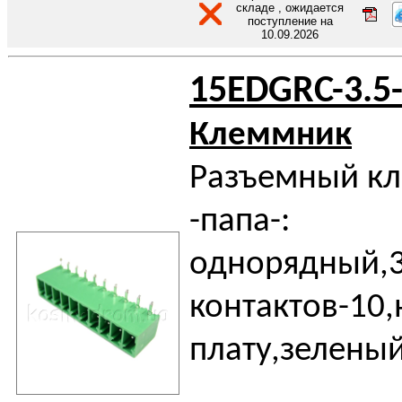
складе , ожидается
поступление на
10.09.2026
15EDGRC-3.5
Клеммник
Разъемный к
-папа-:
однорядный,3
контактов-10,
плату,зелены