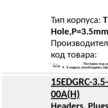
Тип корпуса:
T
Hole,P=3.5m
Производител
код товара:
Поставка под з
4 - 6 недель (необходимо оф
15EDGRC-3.5-
00A(H)
Headers, Plug