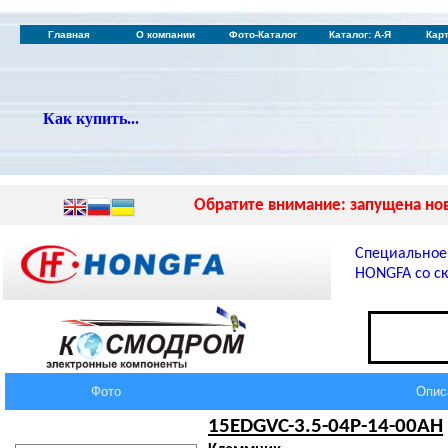
Главная
О компании
Фото-Каталог
Каталог: А-Я
Кар
Как купить...
Обратите внимание: запущена нов
Специальное
HONGFA со ск
Фото
Опис
15EDGVC-3.5-04P-14-00AH