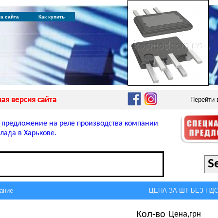
та сайта
Как купить
ая версия сайта
Перейти
 предложение на реле производства компании
лада в Харькове.
ание
ЦЕНА ЗА ШТ БЕЗ НДС,
Кол-во
Цена,грн