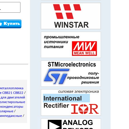
металлопленка
е CBB21 CBB22
/
/
для двигателей
олистирольные
 конденсаторы
олярные
/
импедансные
/