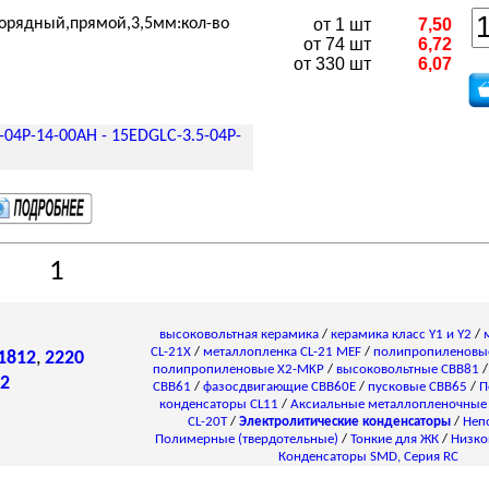
норядный,прямой,3,5мм:кол-во
от 1 шт
7,50
от 74 шт
6,72
от 330 шт
6,07
-04P-14-00AH -
15EDGLC-3.5-04P-
1
высоковольтная керамика
/
керамика класс Y1 и Y2
/
CL-21X
/
металлопленка CL-21 MEF
/
полипропиленовы
1812
,
2220
полипропиленовые X2-MKP
/
высоковольтные CBB81
2
CBB61
/
фазосдвигающие CBB60E
/
пусковые CBB65
/
П
конденсаторы СL11
/
Аксиальные металлопленочные
CL-20T
/
Электролитические конденсаторы
/
Неп
Полимерные (твердотельные)
/
Тонкие для ЖК
/
Низко
Конденсаторы SMD, Серия RC