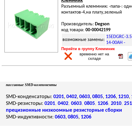
Клеммник
Разъемный клеммник: -папа-: од
контактов-4,на плату,зеленый
Производитель:
Degson
код товара:
00-00042199
15EDGRC-3.5
возможные замены:
14-00AH -
Перейти в группу Клеммник
временно нет на
складе
пассивные SMD-компоненты
SMD-конденсаторы:
0201
,
0402
,
0603
,
0805
,
1206
,
1210
,
SMD-резисторы:
0201
,
0402
,
0603
,
0805
,
1206
,
2010
,
251
прецизионные
низкоомные
резисторные сборки
SMD-индуктивности:
0603
,
0805
,
1206