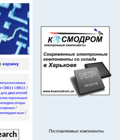
 в
корзину
металлопленка
е CBB21 CBB22
/
/
для двигателей
олистирольные
 конденсаторы
олярные
/
импедансные
/
Поставляемые компоненты