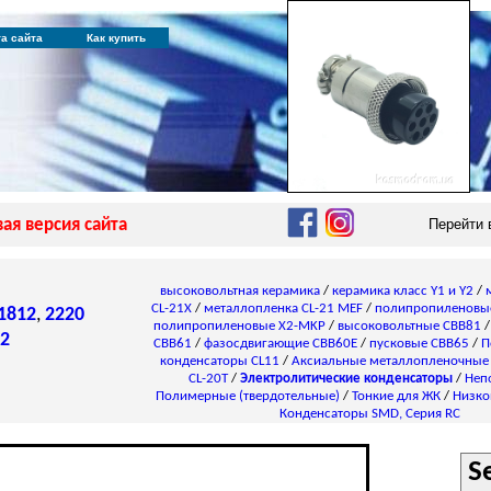
та сайта
Как купить
ая версия сайта
Перейти
высоковольтная керамика
/
керамика класс Y1 и Y2
/
CL-21X
/
металлопленка CL-21 MEF
/
полипропиленовы
1812
,
2220
полипропиленовые X2-MKP
/
высоковольтные CBB81
2
CBB61
/
фазосдвигающие CBB60E
/
пусковые CBB65
/
П
конденсаторы СL11
/
Аксиальные металлопленочные
CL-20T
/
Электролитические конденсаторы
/
Неп
Полимерные (твердотельные)
/
Тонкие для ЖК
/
Низко
Конденсаторы SMD, Серия RC