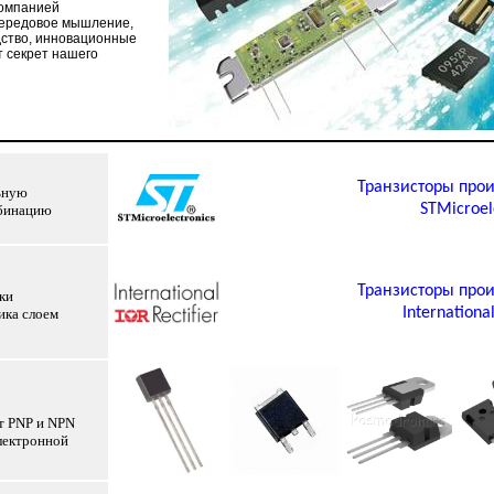
 компанией
Передовое мышление,
дство, инновационные
т секрет нашего
Транзисторы прои
льную
STMicroel
мбинацию
Транзисторы прои
ки
International
ика слоем
т PNP и NPN
лектронной