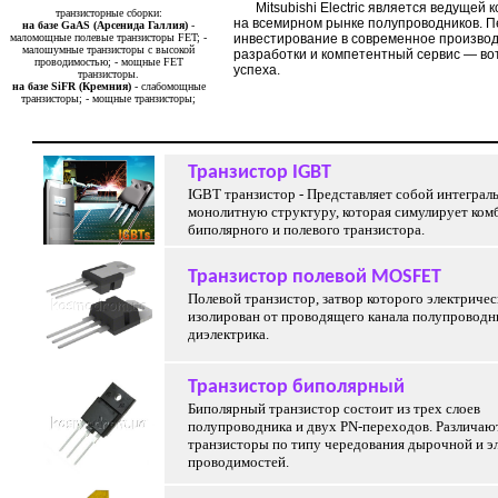
Mitsubishi Electric является ведущей
транзисторные сборки:
на всемирном рынке полупроводников. 
на базе GaAS (Арсенида Галлия)
-
маломощные полевые транзисторы FET; -
инвестирование в современное произво
малошумные транзисторы с высокой
разработки и компетентный сервис — во
проводимостью; - мощные FET
успеха.
транзисторы.
на базе SiFR (Кремния)
- слабомощные
транзисторы; - мощные транзисторы;
Транзистор IGBT
IGBT транзистор - Представляет собой интегра
монолитную структуру, которая симулирует ко
биполярного и полевого транзистора.
Транзистор полевой MOSFET
Полевой транзистор, затвор которого электричес
изолирован от проводящего канала полупроводн
диэлектрика.
Транзистор биполярный
Биполярный транзистор состоит из трех слоев
полупроводника и двух PN-переходов. Различаю
транзисторы по типу чередования дырочной и э
проводимостей.