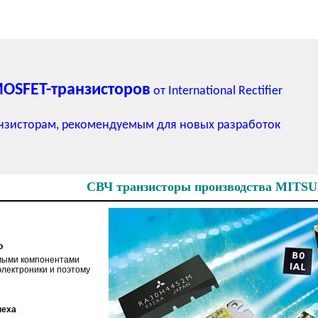
OSFET-транзисторов
от International Rectifier
анзисторам, рекомендуемым для новых разработок
СВЧ транзисторы производства
MITSU
о
мыми компонентами
электроники и поэтому
пеха