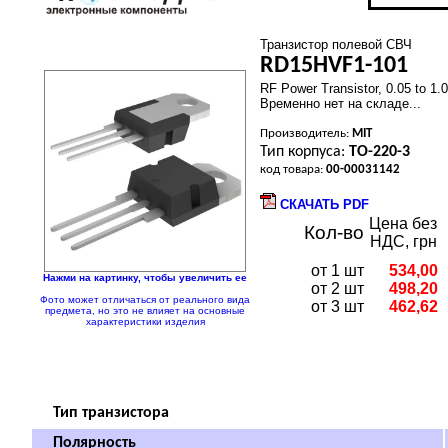
Транзистор полевой СВЧ
RD15HVF1-101
RF Power Transistor, 0.05 to 1.
Временно нет на складе...
Производитель:
MIT
Тип корпуса:
TO-220-3
код товара:
00-00031142
СКАЧАТЬ PDF
Цена без
Кол-во
НДС, грн
от 1 шт
534,00
Нажми на картинку, чтобы увеличить ее
от 2 шт
498,20
Фото может отличаться от реального вида
от 3 шт
462,62
предмета, но это не влияет на основные
характеристики изделия
Тип транзистора
Полярность