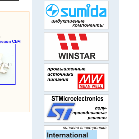
л:
левой СВЧ