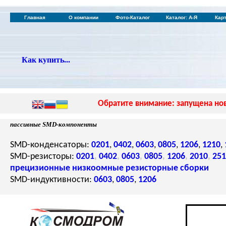
Главная
О компании
Фото-Каталог
Каталог: А-Я
Кар
Как купить...
Обратите внимание: запущена нов
пассивные SMD-компоненты
SMD-конденсаторы:
0201
,
0402
,
0603
,
0805
,
1206
,
1210
,
SMD-резисторы:
0201
,
0402
,
0603
,
0805
,
1206
,
2010
,
251
прецизионные
низкоомные
резисторные сборки
SMD-индуктивности:
0603
,
0805
,
1206