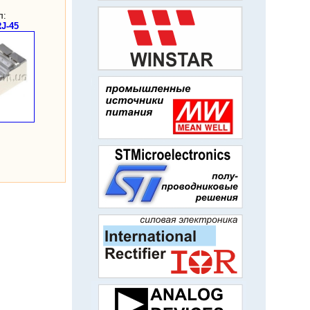
л:
J-45