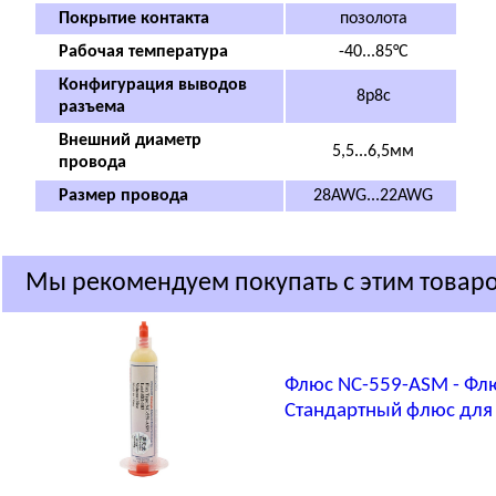
Покрытие контакта
позолота
Рабочая температура
-40...85°C
Конфигурация выводов
8p8c
разъема
Внешний диаметр
5,5...6,5мм
провода
Размер провода
28AWG...22AWG
Мы рекомендуем покупать с этим товар
Флюс NC-559-ASM - Фл
Стандартный флюс для 