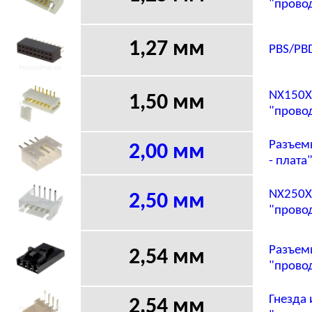
"провод
1,27 мм
PBS/PBD
NX150X
1,50 мм
"провод
Разъем
2,00 мм
- плата
NX250X
2,50 мм
"провод
Разъем
2,54 мм
"прово
Гнезда
2,54 мм