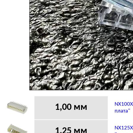
NX100X 
1,00 мм
плата"
NX125X
1,25 мм