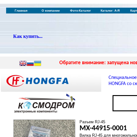
Главная
О компании
Фото-Каталог
Каталог: А-Я
Кар
Как купить...
Обратите внимание: запущена нов
Специальное
HONGFA со ск
Разъем RJ-45
MX-44915-0001
Вилка RJ-45 для многожильног