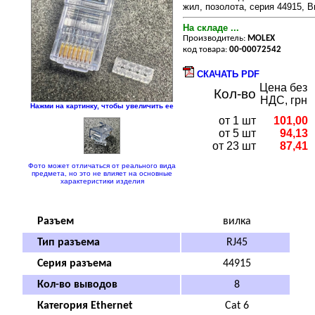
жил, позолота, серия 44915, 
На складе ...
Производитель:
MOLEX
код товара:
00-00072542
СКАЧАТЬ PDF
Цена без
Кол-во
НДС, грн
Нажми на картинку, чтобы увеличить ее
от 1 шт
101,00
от 5 шт
94,13
от 23 шт
87,41
Фото может отличаться от реального вида
предмета, но это не влияет на основные
характеристики изделия
Разъем
вилка
Тип разъема
RJ45
Серия разъема
44915
Кол-во выводов
8
Категория Ethernet
Cat 6