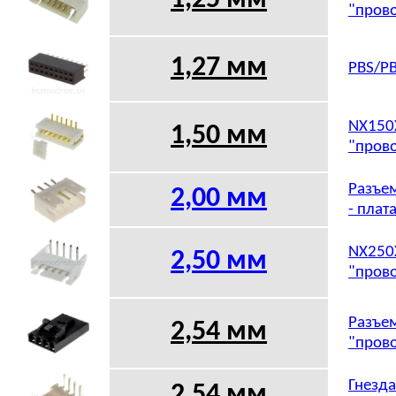
1,25 мм
"прово
1,27 мм
PBS/PB
NX150X
1,50 мм
"прово
Разъем
2,00 мм
- плат
NX250X
2,50 мм
"прово
Разъем
2,54 мм
"прово
Гнезда
2,54 мм