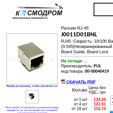
Разъем RJ-45
J0011D01BNL
RJ45 :Скорость: 10/100 B
(0.545)Неэкранированный
Board Guide, Board Lock
На складе ...
Производитель:
PUL
код товара:
00-00040419
СКАЧАТЬ PDF
Нажми на картинку, чтобы увеличить ее
Цена без
Кол-во
НДС, грн
от 1 шт
134,50
от 4 шт
122,61
Фото может отличаться от реального вида
от 18 шт
110,74
предмета, но это не влияет на основные
характеристики изделия