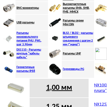
Высокочастотные
BNC-коннекторы
разъемы SMA, SMB,
FME, MMCX
Разъемы серии
USB разъемы
Mini DIN
Разъемы
BLS2 / BLD2 - разъемы
низковольтного
штыревого
питания PНU, PWL,
соединения с шагом 2
шаг 3.96мм
мм ("мама")
DS1110 - Разъемы
круглые "кабель-
Разъемы UHF
кабель"
Герметичные
Гермовводы PG
разъемы IP68
NX100X
1,00 мм
плата"
NX125X