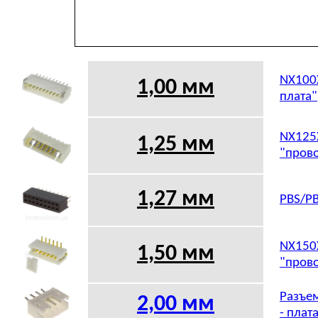
NX100X
1,00 мм
плата"
NX125X
1,25 мм
"прово
1,27 мм
PBS/PB
NX150X
1,50 мм
"прово
Разъем
2,00 мм
- плат