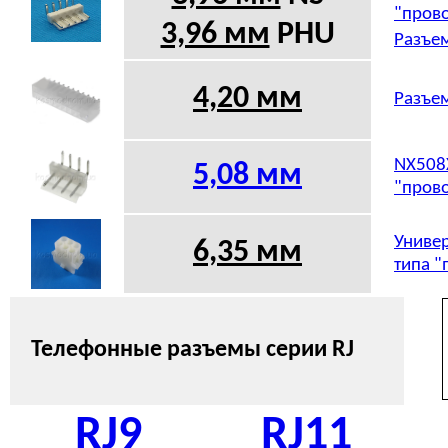
"прово
3,96 мм
PHU
Разъем
4,20 мм
Разъем
NX508X
5,08
мм
"прово
Универ
6,35 мм
типа "
Телефонные разъемы серии
RJ
RJ9
RJ11