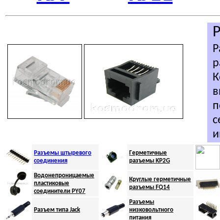
Р
р
К
в
п
с
и
Разъемы штыревого
Г
ерметичные
соединения
разъемы KP2G
Водонепроницаемые
Круглые герметичные
пластиковые
разъемы FQ
14
соединители PY07
Разъемы
Разъем типа
Jack
низковольтного
питания