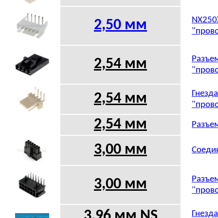
NX250X
2,50 мм
"прово
Разъем
2,54 мм
"прово
Гнезда
2,54 мм
"прово
2,54 мм
Разъем
3,00 мм
Соедин
Разъем
3,00 мм
"прово
3,96 мм
NS
Гнезда