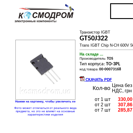
Транзистор IGBT
GT50J322
Trans IGBT Chip N-CH 600V 
На складе ...
Производитель:
TOS
Тип корпуса:
TO-3PL
код товара:
00-00073168
СКАЧАТЬ PDF
Цена без
Кол-во
НДС, грн
от 1 шт
330,00
Нажми на картинку, чтобы увеличить ее
от 2 шт
307,86
Фото может отличаться от реального вида
от 7 шт
285,87
предмета, но это не влияет на основные
характеристики изделия