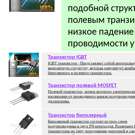
подобной структ
полевым транзи
низкое падение
проводимости у
Транзистор IGBT
IGBT транзистор - Представляет собой интеграль
монолитную структуру, которая симулирует комб
биполярного и полевого транзистора.
Транзистор полевой MOSFET
Полевой транзистор, затвор которого электрическ
изолирован от проводящего канала полупроводник
диэлектрика.
Транзистор биполярный
Биполярный транзистор состоит из трех слоев
полупроводника и двух PN-переходов. Различают
транзисторы по типу чередования дырочной и эл