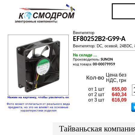
Вентилятор
EF80252B2-G99-A
Вентилятор: DC, осевой, 24ВDC,
На складе ...
Производитель:
SUNON
код товара:
00-00079959
Цена без
Кол-во
НДС, грн
от 1 шт
655,00
от 2 шт
640,34
Нажми на картинку, чтобы увеличить ее
от 3 шт
616,09
Фото может отличаться от реального вида
предмета, но это не влияет на основные
характеристики изделия
Тайваньская компани