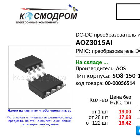
DC-DC преобразователь 
AOZ3015AI
PMIC: преобразователь DC
На складе ...
Производитель:
AOS
Тип корпуса:
SO8-150-
код товара:
00-00056514
Цена без
Кол-во
НДС, грн
Нажми на картинку, чтобы увеличить ее
от 1 шт
19,00
от 28 шт
17,68
Фото может отличаться от реального вида
предмета, но это не влияет на основные
от 122 шт
16,42
характеристики изделия