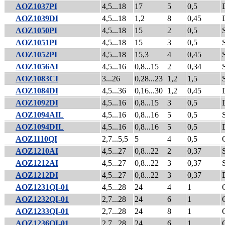
AOZ1037PI
4,5...18
17
5
0,5
AOZ1039DI
4,5...18
1,2
8
0,45
AOZ1050PI
4,5...18
15
2
0,5
AOZ1051PI
4,5...18
15
3
0,5
AOZ1052PI
4,5...18
15,3
4
0,45
AOZ1056AI
4,5...16
0,8...15
2
0,34
AOZ1083CI
3...26
0,28...23
1,2
1,5
AOZ1084DI
4,5...36
0,16...30
1,2
0,45
AOZ1092DI
4,5...16
0,8...15
3
0,5
AOZ1094AIL
4,5...16
0,8...16
5
0,5
AOZ1094DIL
4,5...16
0,8...16
5
0,5
AOZ1110QI
2,7...5,5
5
4
0,5
AOZ1210AI
4,5...27
0,8...22
2
0,37
AOZ1212AI
4,5...27
0,8...22
3
0,37
AOZ1212DI
4,5...27
0,8...22
3
0,37
AOZ1231QI-01
4,5...28
24
4
1
AOZ1232QI-01
2,7...28
24
6
1
AOZ1233QI-01
2,7...28
24
8
1
AOZ1236QI-01
2,7...28
24
6
1