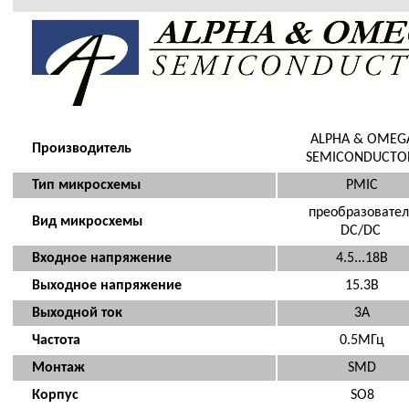
ALPHA & OMEG
Производитель
SEMICONDUCTO
Тип микросхемы
PMIC
преобразовател
Вид микросхемы
DC/DC
Входное напряжение
4.5...18В
Выходное напряжение
15.3В
Выходной ток
3А
Частота
0.5МГц
Монтаж
SMD
Корпус
SO8