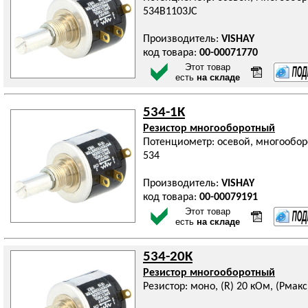
534B1103JC
Производитель:
VISHAY
код товара:
00-00071770
Этот товар
есть
на складе
534-1K
Резистор многооборотный
Потенциометр: осевой, многооборо
534
Производитель:
VISHAY
код товара:
00-00079191
Этот товар
есть
на складе
534-20K
Резистор многооборотный
Резистор: моно, (R) 20 кОм, (Pмакс)