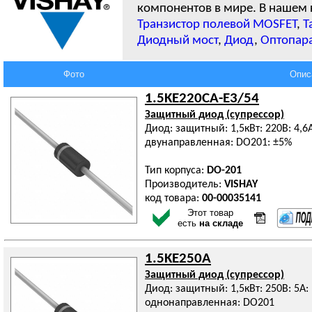
компонентов в мире. В нашем 
Транзистор полевой MOSFET
,
Т
Диодный мост
,
Диод
,
Оптопар
Фото
Опис
1.5KE220CA-E3/54
Защитный диод (супрессор)
Диод: защитный: 1,5кВт: 220В: 4,6
двунаправленная: DO201: ±5%
Тип корпуса:
DO-201
Производитель:
VISHAY
код товара:
00-00035141
Этот товар
есть
на складе
1.5KE250A
Защитный диод (супрессор)
Диод: защитный: 1,5кВт: 250В: 5А
однонаправленная: DO201