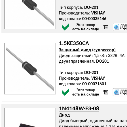
Тип корпуса:
DO-201
Производитель:
VISHAY
код товара:
00-00035146
Этот товар
есть
на складе
1.5KE350CA
Защитный диод (супрессор)
Диод: защитный: 1,5кВт: 332В: 4А
двунаправленная: DO201
Тип корпуса:
DO-201
Производитель:
VISHAY
код товара:
00-00071601
Этот товар
есть
на складе
1N4148W-E3-08
Диод
Диод быстрый, одиночный на напря
падением напряжения 1.2 В, ёмко