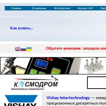
Главная
О компании
Фото-Каталог
Каталог: А-Я
Кар
Как купить...
Обратите внимание: запущена нов
Vishay Intertechnology
— между
прецизионных дискретных пол