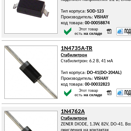
Тип корпуса:
SOD-123
Производитель:
VISHAY
код товара:
00-00058874
Этот товар
есть
на складе
1N4735A-TR
Стабилитрон
Стабилитрон: 6.2 В, 41 мА
Тип корпуса:
DO-41(DO-204AL)
Производитель:
VISHAY
код товара:
00-00032823
Этот товар
есть
на складе
1N4762A
Стабилитрон
ZENER DIODE, 1.3W, 82V, DO-41. 
окисления на контактах