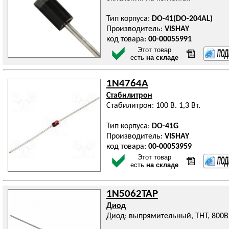
Тип корпуса:
DO-41(DO-204AL)
Производитель:
VISHAY
код товара:
00-00055991
Этот товар
есть
на складе
1N4764A
Стабилитрон
Стабилитрон: 100 В. 1,3 Вт.
Тип корпуса:
DO-41G
Производитель:
VISHAY
код товара:
00-00053959
Этот товар
есть
на складе
1N5062TAP
Диод
Диод: выпрямительный, THT, 800В,