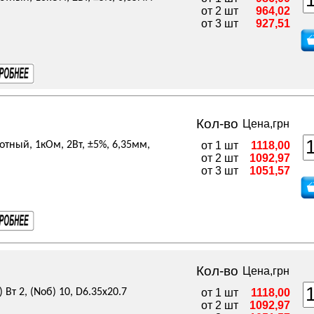
от 2 шт
964,02
от 3 шт
927,51
Кол-во
Цена,грн
тный, 1кОм, 2Вт, ±5%, 6,35мм,
от 1 шт
1118,00
от 2 шт
1092,97
от 3 шт
1051,57
Кол-во
Цена,грн
 Вт 2, (Nоб) 10, D6.35x20.7
от 1 шт
1118,00
от 2 шт
1092,97