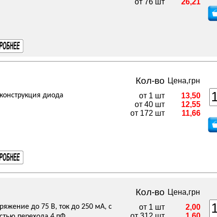
от 76 шт
26,21
Кол-во
Цена,грн
: конструкция диода
от 1 шт
13,50
от 40 шт
12,55
от 172 шт
11,66
Кол-во
Цена,грн
жение до 75 В, ток до 250 мА, с
от 1 шт
2,00
от 312 шт
1,60
стью перехода 4 пФ,