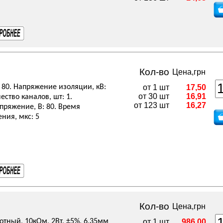
Кол-во
Цена,грн
80. Напряжение изоляции, кВ:
от 1 шт
17,50
от 30 шт
16,91
ество каналов, шт: 1.
от 123 шт
16,27
ряжение, В: 80. Время
ния, мкс: 5
Кол-во
Цена,грн
отный, 10кОм, 2Вт, ±5%, 6,35мм
от 1 шт
986,00