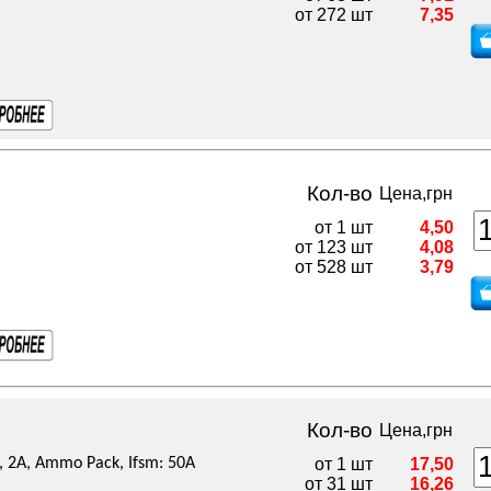
от 272 шт
7,35
Кол-во
Цена,грн
от 1 шт
4,50
от 123 шт
4,08
от 528 шт
3,79
Кол-во
Цена,грн
 2А, Ammo Pack, Ifsm: 50А
от 1 шт
17,50
от 31 шт
16,26