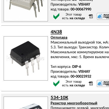
Производитель:
VISHAY
код товара:
00-00067990
Этот товар
есть
на складе
4N38
Оптопара
Максимальный выходной ток, мА: 
5.3. Тип выхода: Транзистор. Колич
Максимальное коммутируемое нап
включения, мкс: 5. Время выключе
Тип корпуса:
DIP-6
Производитель:
VISHAY
код товара:
00-00023932
Этот товар
есть
на складе
534-10K
Резистор многооборотный
Потенциометр: осевой, многообор