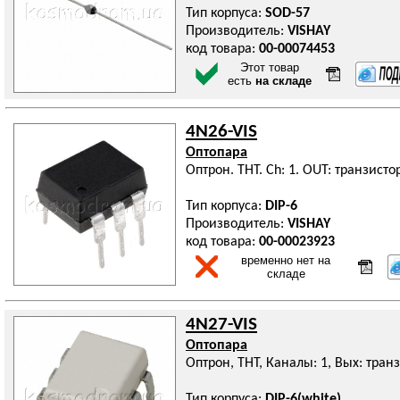
Тип корпуса:
SOD-57
Производитель:
VISHAY
код товара:
00-00074453
Этот товар
есть
на складе
4N26-VIS
Оптопара
Оптрон. THT. Ch: 1. OUT: транзисто
Тип корпуса:
DIP-6
Производитель:
VISHAY
код товара:
00-00023923
временно нет на
складе
4N27-VIS
Оптопара
Оптрон, THT, Каналы: 1, Вых: тран
Тип корпуса:
DIP-6(white)