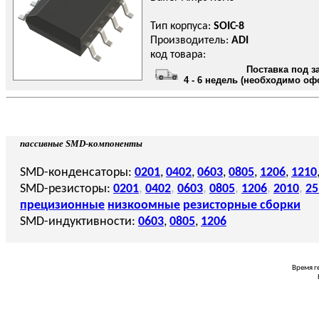
Тип корпуса:
SOIC-8
Производитель:
ADI
код товара:
Поставка под з
4 - 6 недель (необходимо оф
пассивные SMD-компоненты
SMD-конденсаторы:
0201
,
0402
,
0603
,
0805
,
1206
,
1210
SMD-резисторы:
0201
,
0402
,
0603
,
0805
,
1206
,
2010
,
25
прецизионные
низкоомные
резисторные сборки
SMD-индуктивности:
0603
,
0805
,
1206
Время г