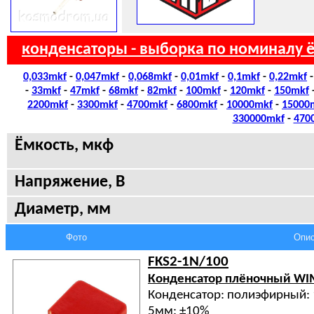
конденсаторы - выборка по номиналу 
0,033mkf
-
0,047mkf
-
0,068mkf
-
0,01mkf
-
0,1mkf
-
0,22mkf
-
33mkf
-
47mkf
-
68mkf
-
82mkf
-
100mkf
-
120mkf
-
150mkf
2200mkf
-
3300mkf
-
4700mkf
-
6800mkf
-
10000mkf
-
15000
330000mkf
-
470
Ёмкость, мкф
Напряжение, В
Диаметр, мм
Фото
Опис
FKS2-1N/100
Конденсатор плёночный W
Конденсатор: полиэфирный: 
5мм: ±10%