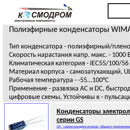
Полиэфирные конденсаторы WIM
Тип конденсатора - полиэфирный/плен
Скорость нарастания напр. макс. - 1000 
Климатическая категория - IEC55/100/56
Материал корпуса - самозатухающий, U
Рабочая температура - -55...100°C
Применение - развязка AC и DC, быстр
цифровые схемы, Устойчивы к - пульсац
Конденсаторы электрол
серии GS
GS - серия конденсаторов, общего применен