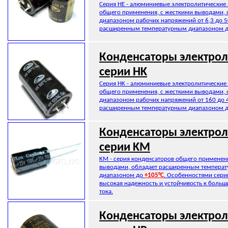
Серия HE - алюминиевые электролитические
общего применения, с жесткими выводами, 
диапазоном рабочих напряжений от 6,3 до 5
расширенным температурным диапазоном 
Конденсаторы электрол
серии HK
Серия HK - алюминиевые электролитические
общего применения, с жесткими выводами, 
диапазоном рабочих напряжений от 160 до 4
расширенным температурным диапазоном 
Конденсаторы электрол
серии KM
KM - серия конденсаторов общего применен
выводами, обладает расширенным темпера
диапазоном до
+105°C
. Особенностями сери
высокая надежность и устойчивость к боль
тока.
Конденсаторы электрол