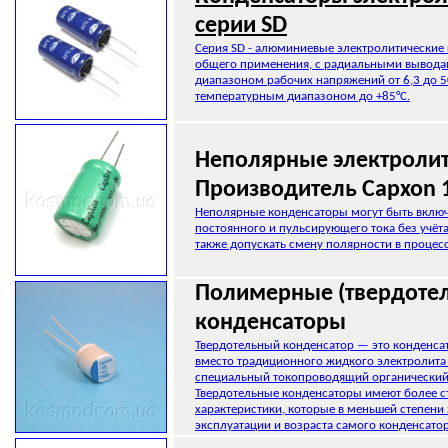
серии SD
Серия SD - алюминиевые электролитические
общего применения, с радиальными вывода
диапазоном рабочих напряжений от 6,3 до 5
температурным диапазоном до +85°C.
Неполярные электроли
Производитель Сapxon 
Неполярные конденсаторы могут быть включ
постоянного и пульсирующего тока без учёта
также допускать смену полярности в процесс
Полимерные (твердоте
конденсаторы
Твердотельный конденсатор — это конденсат
вместо традиционного жидкого электролита
специальный токопроводящий органический
Твердотельные конденсаторы имеют более 
характеристики, которые в меньшей степени 
эксплуатации и возраста самого конденсатор