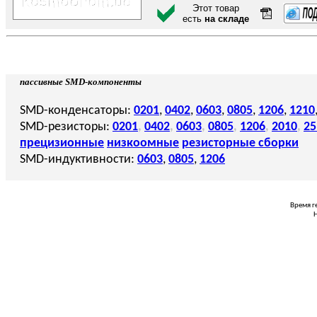
Этот товар
есть
на складе
пассивные SMD-компоненты
SMD-конденсаторы:
0201
,
0402
,
0603
,
0805
,
1206
,
1210
SMD-резисторы:
0201
,
0402
,
0603
,
0805
,
1206
,
2010
,
25
прецизионные
низкоомные
резисторные сборки
SMD-индуктивности:
0603
,
0805
,
1206
Время г