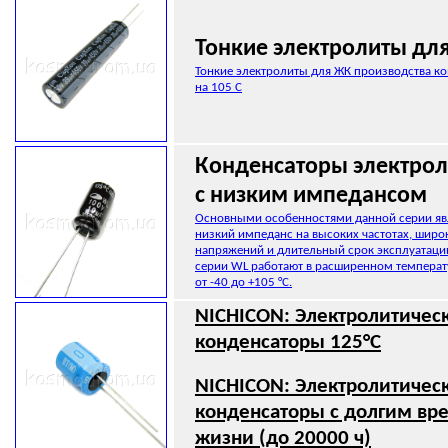
Тонкие электролиты дл
Тонкие электролиты для ЖК производства к
на 105 С
Конденсаторы электрол
с низким импедансом
Основными особенностями данной серии яв
низкий импеданс на высоких частотах, широ
напряжений и длительный срок эксплуатаци
серии WL работают в расширенном темпера
от -40 до +105 °С.
NICHICON: Электролитичес
конденсаторы 125°C
NICHICON: Электролитичес
конденсаторы с долгим в
жизни (до 20000 ч)