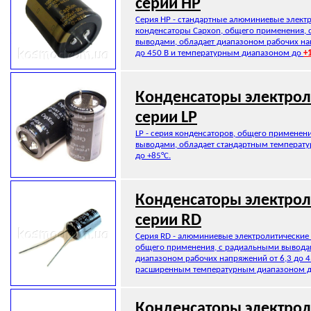
серии HP
Серия HP - стандартные алюминиевые элект
конденсаторы Capxon, общего применения, 
выводами, обладает диапазоном рабочих на
до 450 В и температурным диапазоном до
+
Конденсаторы электрол
серии LP
LP - серия конденсаторов, общего применени
выводами, обладает стандартным температ
до +85°C.
Конденсаторы электрол
серии RD
Серия RD - алюминиевые электролитические
общего применения, с радиальными вывода
диапазоном рабочих напряжений от 6,3 до 4
расширенным температурным диапазоном 
Конденсаторы электрол