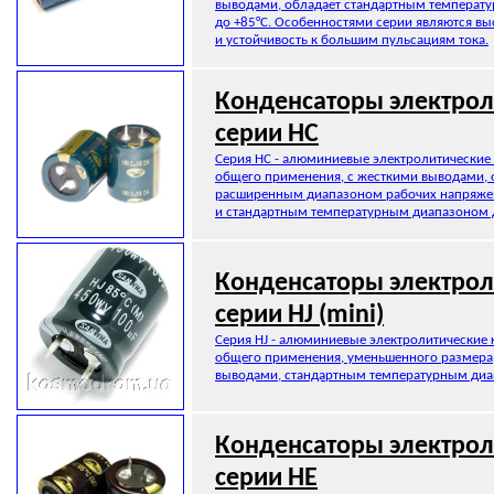
выводами, обладает стандартным температ
до +85°C. Особенностями серии являются вы
и устойчивость к большим пульсациям тока.
Конденсаторы электрол
серии HC
Серия HC - алюминиевые электролитические
общего применения, с жесткими выводами, 
расширенным диапазоном рабочих напряжени
и стандартным температурным диапазоном д
Конденсаторы электрол
серии HJ (mini)
Серия HJ - алюминиевые электролитические 
общего применения, уменьшенного размера,
выводами, стандартным температурным диа
Конденсаторы электрол
серии HE