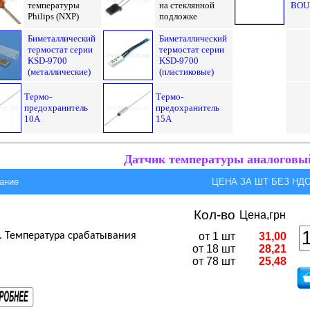
температуры
на стеклянной
BOU
Philips (NXP)
подложке
Биметаллический
Биметаллический
термостат серии
термостат серии
KSD-9700
KSD-9700
(металлические)
(пластиковые)
Термо-
Термо-
предохранитель
предохранитель
10А
15А
Датчик температуры аналоговы
ание
ЦЕНА ЗА ШТ БЕЗ НДС,
Кол-во
Цена,грн
. Температура срабатывания
от 1 шт
31,00
от 18 шт
28,21
от 78 шт
25,48