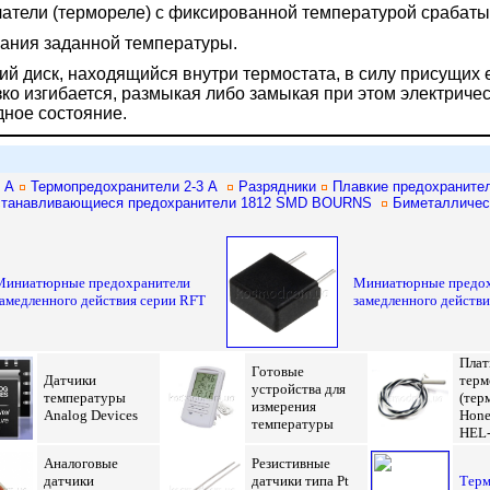
атели (термореле) с фиксированной температурой срабаты
ания заданной температуры.
й диск, находящийся внутри термостата, в силу присущих 
ко изгибается, размыкая либо замыкая при этом электриче
дное состояние.
0 А
Термопредохранители 2-3 А
Разрядники
Плавкие предохраните
станавливающиеся предохранители 1812 SMD BOURNS
Биметалличес
Миниатюрные предохранители
Миниатюрные предох
замедленного действия серии RFT
замедленного действ
Плат
Г
отовые
Д
атчики
терм
устройства для
температуры
(тер
измерения
Analog Devices
Hone
температуры
HEL
Аналоговые
Резистивные
датчики
датчики типа Pt
Терм