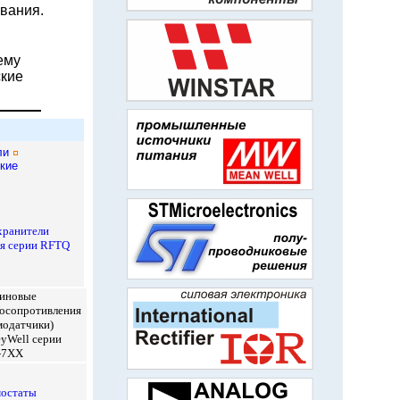
вания.
ему
ские
ли
кие
ранители
ия серии RFTQ
иновые
осопротивления
модатчики)
yWell
серии
-7XX
остаты