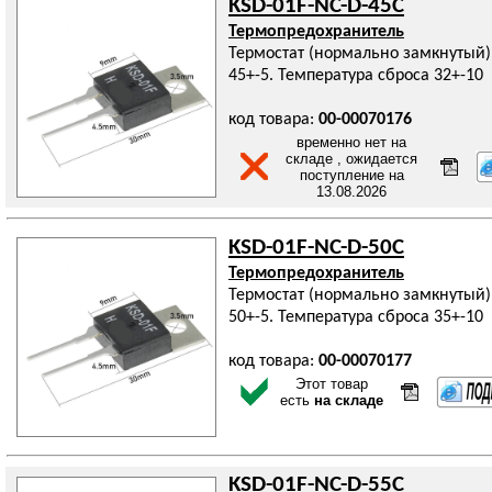
KSD-01F-NC-D-45C
Термопредохранитель
Термостат (нормально замкнутый)
45+-5. Температура сброса 32+-10
код товара:
00-00070176
временно нет на
складе , ожидается
поступление на
13.08.2026
KSD-01F-NC-D-50C
Термопредохранитель
Термостат (нормально замкнутый)
50+-5. Температура сброса 35+-10
код товара:
00-00070177
Этот товар
есть
на складе
KSD-01F-NC-D-55C