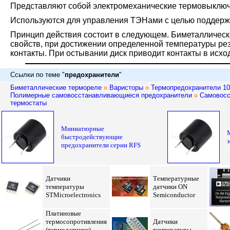
Представляют собой электромеханические термовыключ
Используются для управления ТЭНами с целью поддерж
Принцип действия состоит в следующем. Биметаллически
свойств, при достижении определенной температуры рез
контакты. При остывании диск приводит контакты в исхо
Ссылки по теме "
предохранители
"
Б
иметаллические термореле
Варисторы
Термопредохранители 1
Полимерные самовосстанавливающиеся предохранители
Самовос
термостаты
Миниатюрные
быстродействующие
предохранители серии RFS
Датчики
Температурные
температуры
датчики ON
STMicroelectronics
Semiconductor
Платиновые
термосопротивления
Датчики
(термодатчики)
температуры