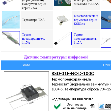
HoneyWell
серии
MAXIM/DALLAS
серии 7XX
Биметаллический
Термопара ТХА
термостат серии
KSD3xx
Термо-
Термо-
предохранитель
предохранитель
1...5А
1...5А
Датчик температуры цифровой
Фото
Опис
KSD-01F-NC-D-100C
Термопредохранитель
Термостат (нормально замкнутый)
100+-5. Температура сброса 70+-15
код товара:
00-00070187
Этот товар
есть
на складе