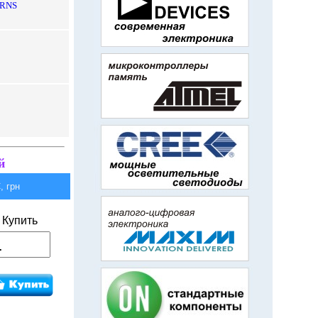
RNS
й
 грн
Купить