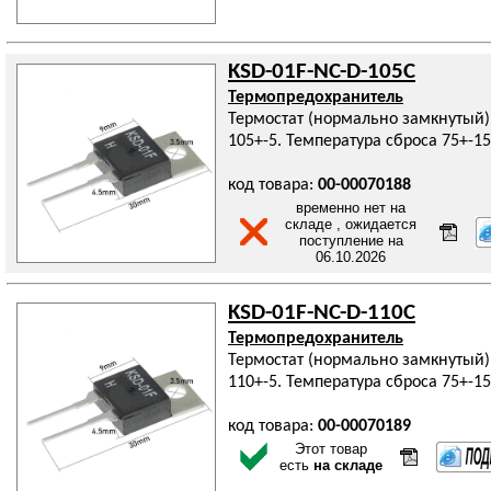
KSD-01F-NC-D-105C
Термопредохранитель
Термостат (нормально замкнутый)
105+-5. Температура сброса 75+-15
код товара:
00-00070188
временно нет на
складе , ожидается
поступление на
06.10.2026
KSD-01F-NC-D-110C
Термопредохранитель
Термостат (нормально замкнутый)
110+-5. Температура сброса 75+-15
код товара:
00-00070189
Этот товар
есть
на складе