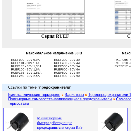
Серия
RUEF
С
максимальное напряжение 30 В
макс
RUEF090 - 30V 0,9A
RUEF300 - 30V 3A
RXEF005 - 
RUEF110 - 30V 1,1A
RUEF400 - 30V 4A
RXEF010 - 
RUEF135 - 30V 1,35A
RUEF500 - 30V 5A
RXEF017 - 
RUEF160 - 30V 1,6A
RUEF600 - 30V 6A
RUEF185 - 30V 1,85A
RUEF800 - 30V 8A
RUEF250 - 30V 2,5A
RUEF900 - 30V 9A
Ссылки по теме "
предохранители
"
Б
иметаллические термореле
Варисторы
Термопредохранители 
Полимерные самовосстанавливающиеся предохранители
Самово
термостаты
Миниатюрные
быстродействующие
предохранители серии RFS