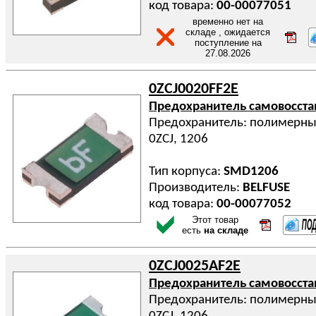
код товара:
00-00077051
временно нет на
складе , ожидается
поступление на
27.08.2026
0ZCJ0020FF2E
Предохранитель самовосст
Предохранитель: полимерный
0ZCJ, 1206
Тип корпуса:
SMD1206
Производитель:
BELFUSE
код товара:
00-00077052
Этот товар
есть
на складе
0ZCJ0025AF2E
Предохранитель самовосст
Предохранитель: полимерный