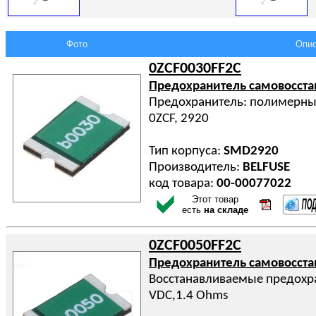
Фото
Опис
0ZCF0030FF2C
Предохранитель самовосст
Предохранитель: полимерный 
0ZCF, 2920
Тип корпуса:
SMD2920
Производитель:
BELFUSE
код товара:
00-00077022
Этот товар
есть
на складе
0ZCF0050FF2C
Предохранитель самовосст
Восстанавливаемые предохра
VDC,1.4 Ohms