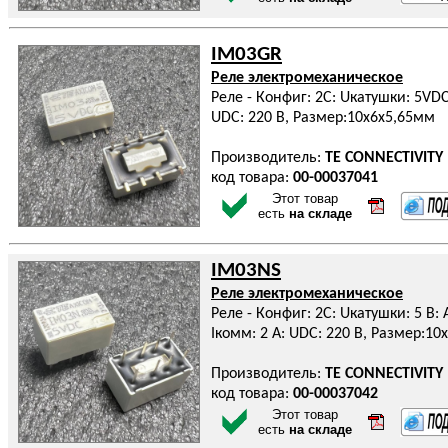
IM03GR
Реле электромеханическое
Реле - Конфиг: 2C: Uкатушки: 5VDC:
UDC: 220 В, Размер:10x6x5,65мм
Производитель:
TE CONNECTIVITY
код товара:
00-00037041
Этот товар
есть
на складе
IM03NS
Реле электромеханическое
Реле - Конфиг: 2C: Uкатушки: 5 В: 
Iкомм: 2 А: UDC: 220 В, Размер:10
Производитель:
TE CONNECTIVITY
код товара:
00-00037042
Этот товар
есть
на складе