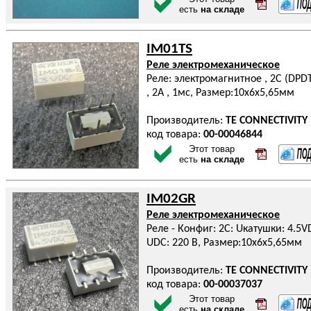
есть
на складе
IM01TS
Реле электромеханическое
Реле: электромагнитное , 2C (DPDT
, 2А , 1мс, Размер:10x6x5,65мм
Производитель:
TE CONNECTIVITY
код товара:
00-00046844
Этот товар
есть
на складе
IM02GR
Реле электромеханическое
Реле - Конфиг: 2C: Uкатушки: 4.5VD
UDC: 220 В, Размер:10x6x5,65мм
Производитель:
TE CONNECTIVITY
код товара:
00-00037037
Этот товар
есть
на складе