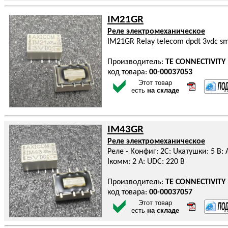
IM21GR
Реле электромеханическое
IM21GR Relay telecom dpdt 3vdc s
Производитель:
TE CONNECTIVITY
код товара:
00-00037053
Этот товар
есть
на складе
IM43GR
Реле электромеханическое
Реле - Конфиг: 2C: Uкатушки: 5 В: 
Iкомм: 2 А: UDC: 220 В
Производитель:
TE CONNECTIVITY
код товара:
00-00037057
Этот товар
есть
на складе