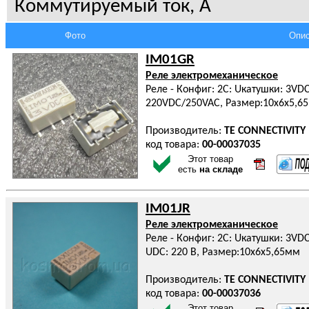
Коммутируемый ток, А
Фото
Опис
IM01GR
Реле электромеханическое
Реле - Конфиг: 2C: Uкатушки: 3VDC
220VDC/250VAC, Размер:10x6x5,6
Производитель:
TE CONNECTIVITY
код товара:
00-00037035
Этот товар
есть
на складе
IM01JR
Реле электромеханическое
Реле - Конфиг: 2C: Uкатушки: 3VDC:
UDC: 220 В, Размер:10x6x5,65мм
Производитель:
TE CONNECTIVITY
код товара:
00-00037036
Этот товар