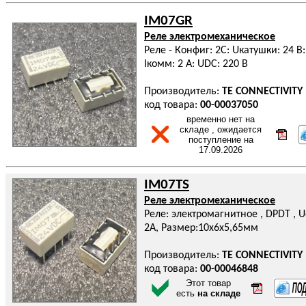
IM07GR
Реле электромеханическое
Реле - Конфиг: 2C: Uкатушки: 24 В:
Iкомм: 2 А: UDC: 220 В
Производитель:
TE CONNECTIVITY
код товара:
00-00037050
временно нет на
складе , ожидается
поступление на
17.09.2026
IM07TS
Реле электромеханическое
Реле: электромагнитное , DPDT , U
2А, Размер:10x6x5,65мм
Производитель:
TE CONNECTIVITY
код товара:
00-00046848
Этот товар
есть
на складе