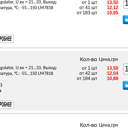
ulator, U вх = 21…33, Выход:
от 1 шт
13,50
от 41 шт
12,12
атура, °C: -55...150 LM7818
от 183 шт
10,95
Кол-во
Цена,грн
ulator, U вх = 21…33, Выход:
от 1 шт
13,50
от 42 шт
12,04
атура, °C: -55...150 LM7818
от 184 шт
10,88
E)
s
Кол-во
Цена,грн