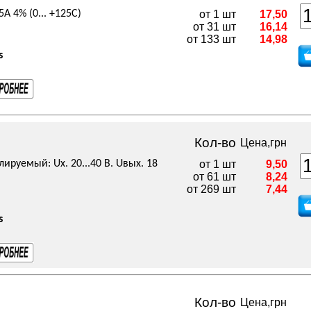
А 4% (0... +125C)
от 1 шт
17,50
от 31 шт
16,14
от 133 шт
14,98
s
Кол-во
Цена,грн
ируемый: Uх. 20...40 В. Uвых. 18
от 1 шт
9,50
от 61 шт
8,24
от 269 шт
7,44
s
Кол-во
Цена,грн