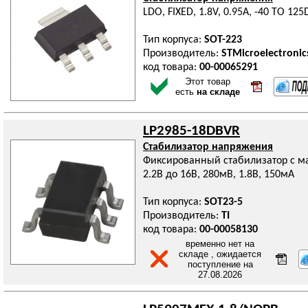
LDO, FIXED, 1.8V, 0.95A, -40 TO 12
Тип корпуса:
SOT-223
Производитель:
STMicroelectronic
код товара:
00-00065291
Этот товар
есть
на складе
LP2985-18DBVR
Стабилизатор напряжения
Фиксированный стабилизатор с 
2.2В до 16В, 280мВ, 1.8В, 150мА
Тип корпуса:
SOT23-5
Производитель:
TI
код товара:
00-00058130
временно нет на
складе , ожидается
поступление на
27.08.2026