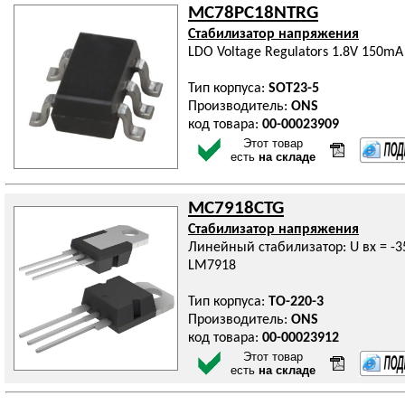
MC78PC18NTRG
Стабилизатор напряжения
LDO Voltage Regulators 1.8V 150mA
Тип корпуса:
SOT23-5
Производитель:
ONS
код товара:
00-00023909
Этот товар
есть
на складе
MC7918CTG
Стабилизатор напряжения
Линейный стабилизатор: U вх = -3
LM7918
Тип корпуса:
TO-220-3
Производитель:
ONS
код товара:
00-00023912
Этот товар
есть
на складе