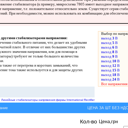
яжение стабилизатора (к примеру, микросхема 7805 имеет выходное напряжени
напряжение, т.е. положительное относительно земли. Существует серия стаб
ений. При необходимости, можно использовать их комбинацию для обеспечени
Выбор по напр
 другими стабилизаторами напряжения:
выход
3
В
ечения стабильного питания, что делает их удобными
выход
5
В
чатной плате. В отличие от них большинство других
выход
6
В
ужного значения напряжения, или для помощи в
выход
8
В
заторы) требуют не только большого количества
выход
9
В
ки.
выход
10
В
а также от перегрева и коротких замыканий, что
выход
12
В
ение тока также используется и для защиты других
выход
15
В
выход
18
В
выход
24
В
Все напряжения
:
Линейные стабилизаторы напряжения фирмы International Rectifier
ание
ЦЕНА ЗА ШТ БЕЗ НДС,
Кол-во
Цена,грн