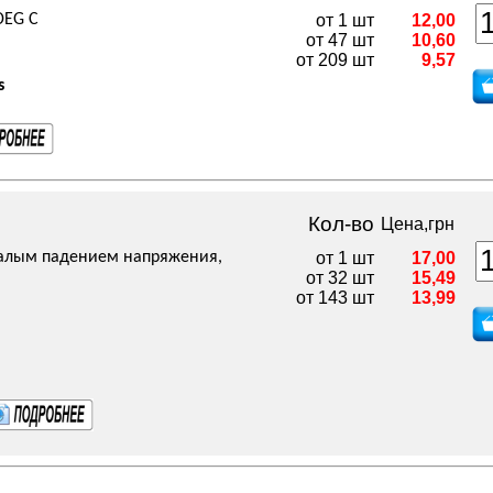
5DEG C
от 1 шт
12,00
от 47 шт
10,60
от 209 шт
9,57
s
Кол-во
Цена,грн
малым падением напряжения,
от 1 шт
17,00
от 32 шт
15,49
от 143 шт
13,99