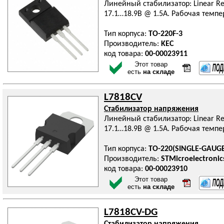
Линейный стабилизатор: Linear Reg
17.1…18.9В @ 1.5А. Рабочая темпер
Тип корпуса:
TO-220F-3
Производитель:
KEC
код товара:
00-00023911
Этот товар
есть
на складе
L7818CV
Стабилизатор напряжения
Линейный стабилизатор: Linear Reg
17.1…18.9В @ 1.5А. Рабочая темпер
Тип корпуса:
TO-220(SINGLE-GAUG
Производитель:
STMicroelectronic
код товара:
00-00023910
Этот товар
есть
на складе
L7818CV-DG