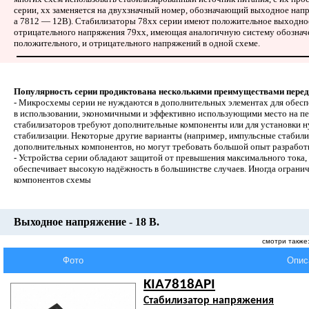
серии, xx заменяется на двухзначный номер, обозначающий выходное напр
а 7812 — 12В). Стабилизаторы 78xx серии имеют положительное выходное 
отрицательного напряжения 79xx, имеющая аналогичную систему обознач
положительного, и отрицательного напряжений в одной схеме.
Популярность серии продиктована несколькими преимуществами перед
- Микросхемы серии не нуждаются в дополнительных элементах для обесп
в использовании, экономичными и эффективно использующими место на пе
стабилизаторов требуют дополнительные компоненты или для установки н
стабилизации. Некоторые другие варианты (например, импульсные стабили
дополнительных компонентов, но могут требовать большой опыт разработ
- Устройства серии обладают защитой от превышения максимального тока, 
обеспечивает высокую надёжность в большинстве случаев. Иногда огранич
компонентов схемы
Выходное напряжение - 18 В.
смотри также
Фото
Опис
KIA7818API
Стабилизатор напряжения