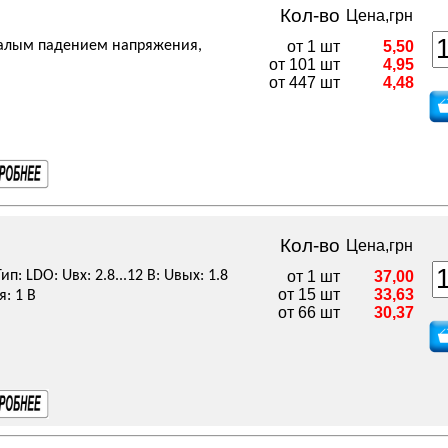
Кол-во
Цена,грн
малым падением напряжения,
от 1 шт
5,50
от 101 шт
4,95
от 447 шт
4,48
Кол-во
Цена,грн
п: LDO: Uвх: 2.8...12 В: Uвых: 1.8
от 1 шт
37,00
от 15 шт
33,63
я: 1 В
от 66 шт
30,37