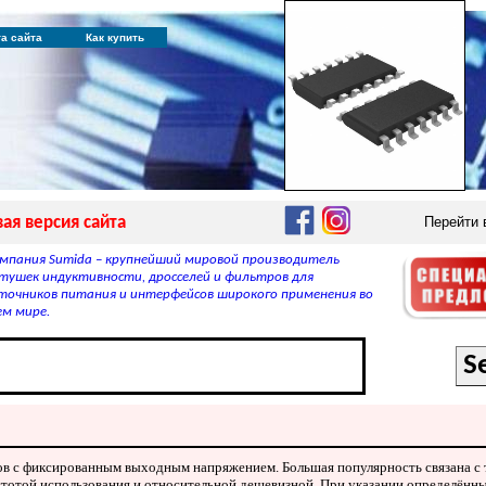
та сайта
Как купить
ая версия сайта
Перейти
мпания Sumida – крупнейший мировой производитель
тушек индуктивности, дросселей и фильтров для
точников питания и интерфейсов широкого применения во
ем мире.
ов с фиксированным выходным напряжением. Большая популярность связана с
остотой использования и относительной дешевизной. При указании определённ