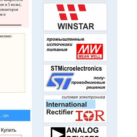
е в 5 вольт,
илизаторов
я и
яжению:
 грн
Купить