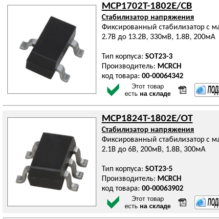
MCP1702T-1802E/CB
Стабилизатор напряжения
Фиксированный стабилизатор с 
2.7В до 13.2В, 330мВ, 1.8В, 200мА
Тип корпуса:
SOT23-3
Производитель:
MCRCH
код товара:
00-00064342
Этот товар
есть
на складе
MCP1824T-1802E/OT
Стабилизатор напряжения
Фиксированный стабилизатор с 
2.1В до 6В, 200мВ, 1.8В, 300мА
Тип корпуса:
SOT23-5
Производитель:
MCRCH
код товара:
00-00063902
Этот товар
есть
на складе