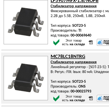
LP5907MFX-1.8/NOPB
Стабилизатор напряжения
Фиксированный стабилизатор с 
2.2В до 5.5В, 250мВ, 1.8В, 250мА
Тип корпуса:
SOT23-5
Производитель:
TI
код товара:
00-00069640
Этот товар
есть
на складе
MC78LC18NTRG
Стабилизатор напряжения
Линейный регулятор - [SOT-23-5]: Ти
В: Регул.: FIX: Iвых: 80 мА: Uпадени
Тип корпуса:
SOT23-5
Производитель:
ONS
код товара:
00-00023793
Этот товар
есть
на складе