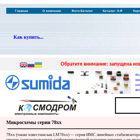
Главная
О компании
Фото-Каталог
Каталог: А-Я
Кар
Как купить...
Обратите внимание: запущена нов
Ко
ка
ис
вс
Микросхемы серии 78xx
78xx (также известная как LM78xx) — серия ИМС линейных стабилизатор
многих схем использовать стабилизированный источник питания, с их пр